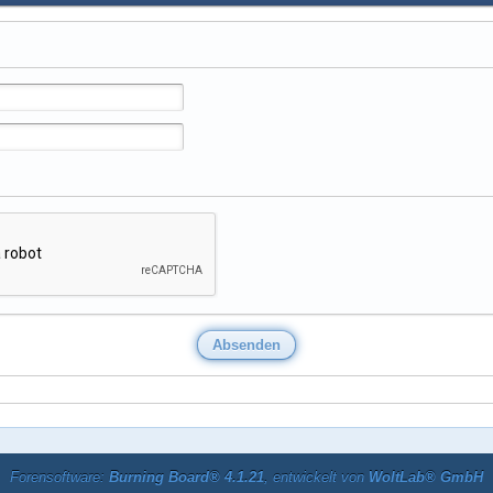
Forensoftware:
Burning Board® 4.1.21
, entwickelt von
WoltLab® GmbH