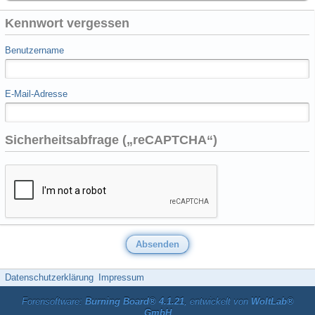
Kennwort vergessen
Benutzername
E-Mail-Adresse
Sicherheitsabfrage („reCAPTCHA“)
Datenschutzerklärung
Impressum
Forensoftware:
Burning Board® 4.1.21
, entwickelt von
WoltLab®
GmbH