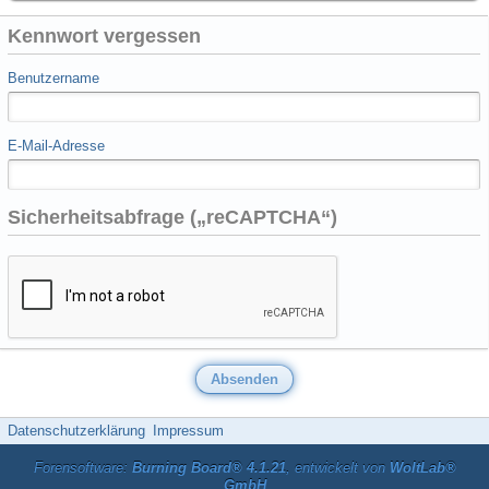
Kennwort vergessen
Benutzername
E-Mail-Adresse
Sicherheitsabfrage („reCAPTCHA“)
Datenschutzerklärung
Impressum
Forensoftware:
Burning Board® 4.1.21
, entwickelt von
WoltLab®
GmbH