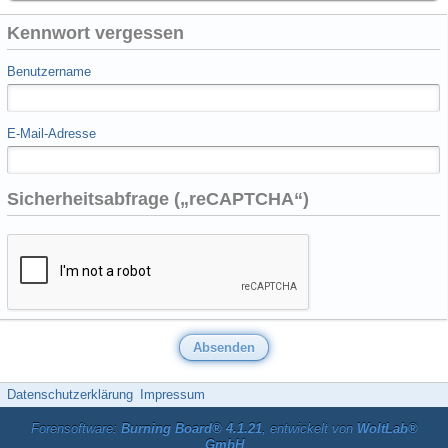
Kennwort vergessen
Benutzername
E-Mail-Adresse
Sicherheitsabfrage („reCAPTCHA“)
Datenschutzerklärung
Impressum
Forensoftware:
Burning Board® 4.1.21
, entwickelt von
WoltLab®
GmbH