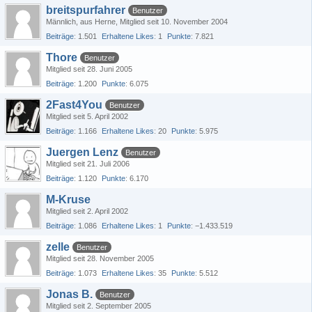
breitspurfahrer
Benutzer
Männlich
aus Herne
Mitglied seit 10. November 2004
Beiträge
1.501
Erhaltene Likes
1
Punkte
7.821
Thore
Benutzer
Mitglied seit 28. Juni 2005
Beiträge
1.200
Punkte
6.075
2Fast4You
Benutzer
Mitglied seit 5. April 2002
Beiträge
1.166
Erhaltene Likes
20
Punkte
5.975
Juergen Lenz
Benutzer
Mitglied seit 21. Juli 2006
Beiträge
1.120
Punkte
6.170
M-Kruse
Mitglied seit 2. April 2002
Beiträge
1.086
Erhaltene Likes
1
Punkte
−1.433.519
zelle
Benutzer
Mitglied seit 28. November 2005
Beiträge
1.073
Erhaltene Likes
35
Punkte
5.512
Jonas B.
Benutzer
Mitglied seit 2. September 2005