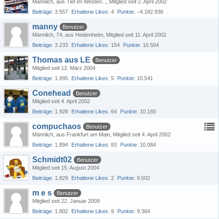
Männlich
aus Tief im Westen...
Mitglied seit 2. April 2002
Beiträge
3.557
Erhaltene Likes
4
Punkte
−4.182.936
manny
Benutzer
Männlich
74
aus Heidenheim
Mitglied seit 11. April 2002
Beiträge
3.233
Erhaltene Likes
154
Punkte
16.504
Thomas aus LE
Benutzer
Mitglied seit 12. März 2004
Beiträge
1.995
Erhaltene Likes
5
Punkte
10.541
Conehead
Benutzer
Mitglied seit 4. April 2002
Beiträge
1.928
Erhaltene Likes
64
Punkte
10.165
compuchaos
Benutzer
Männlich
aus Frankfurt am Main
Mitglied seit 4. April 2002
Beiträge
1.894
Erhaltene Likes
83
Punkte
10.084
Schmidt02
Benutzer
Mitglied seit 15. August 2004
Beiträge
1.829
Erhaltene Likes
2
Punkte
9.502
m e s
Benutzer
Mitglied seit 22. Januar 2009
Beiträge
1.802
Erhaltene Likes
9
Punkte
9.364