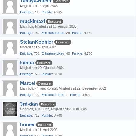
Tamiya-Racer
Benutzer
Mitglied seit 14. April 2006
Beiträge
793
Punkte
4.265
mucklmaxl
Benutzer
Männlich
Mitglied seit 15. August 2005
Beiträge
762
Erhaltene Likes
29
Punkte
4.134
StefanKoehler
Benutzer
Mitglied seit 5. April 2002
Beiträge
732
Erhaltene Likes
40
Punkte
4.730
kimba
Benutzer
Mitglied seit 20. Oktober 2004
Beiträge
725
Punkte
3.650
Marcel
Benutzer
Männlich
44
aus Korntal
Mitglied seit 29. Dezember 2002
Beiträge
722
Erhaltene Likes
1
Punkte
3.821
3rd-dan
Benutzer
Männlich
aus Fürth
Mitglied seit 2. Juni 2005
Beiträge
717
Punkte
3.700
homer
Benutzer
Mitglied seit 11. April 2002