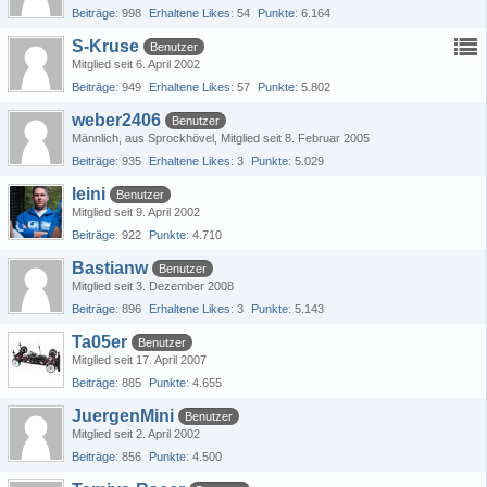
Beiträge
998
Erhaltene Likes
54
Punkte
6.164
S-Kruse
Benutzer
Mitglied seit 6. April 2002
Beiträge
949
Erhaltene Likes
57
Punkte
5.802
weber2406
Benutzer
Männlich
aus Sprockhövel
Mitglied seit 8. Februar 2005
Beiträge
935
Erhaltene Likes
3
Punkte
5.029
leini
Benutzer
Mitglied seit 9. April 2002
Beiträge
922
Punkte
4.710
Bastianw
Benutzer
Mitglied seit 3. Dezember 2008
Beiträge
896
Erhaltene Likes
3
Punkte
5.143
Ta05er
Benutzer
Mitglied seit 17. April 2007
Beiträge
885
Punkte
4.655
JuergenMini
Benutzer
Mitglied seit 2. April 2002
Beiträge
856
Punkte
4.500