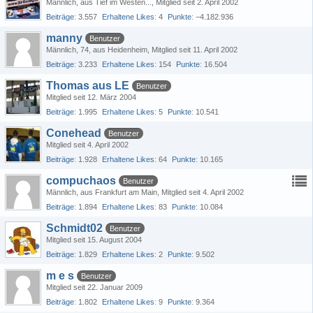
Männlich
aus Tief im Westen...
Mitglied seit 2. April 2002
Beiträge
3.557
Erhaltene Likes
4
Punkte
−4.182.936
manny
Benutzer
Männlich
74
aus Heidenheim
Mitglied seit 11. April 2002
Beiträge
3.233
Erhaltene Likes
154
Punkte
16.504
Thomas aus LE
Benutzer
Mitglied seit 12. März 2004
Beiträge
1.995
Erhaltene Likes
5
Punkte
10.541
Conehead
Benutzer
Mitglied seit 4. April 2002
Beiträge
1.928
Erhaltene Likes
64
Punkte
10.165
compuchaos
Benutzer
Männlich
aus Frankfurt am Main
Mitglied seit 4. April 2002
Beiträge
1.894
Erhaltene Likes
83
Punkte
10.084
Schmidt02
Benutzer
Mitglied seit 15. August 2004
Beiträge
1.829
Erhaltene Likes
2
Punkte
9.502
m e s
Benutzer
Mitglied seit 22. Januar 2009
Beiträge
1.802
Erhaltene Likes
9
Punkte
9.364