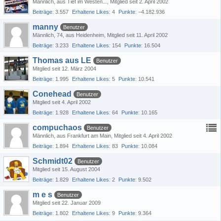
Männlich
aus Tief im Westen...
Mitglied seit 2. April 2002
Beiträge
3.557
Erhaltene Likes
4
Punkte
−4.182.936
manny
Benutzer
Männlich
74
aus Heidenheim
Mitglied seit 11. April 2002
Beiträge
3.233
Erhaltene Likes
154
Punkte
16.504
Thomas aus LE
Benutzer
Mitglied seit 12. März 2004
Beiträge
1.995
Erhaltene Likes
5
Punkte
10.541
Conehead
Benutzer
Mitglied seit 4. April 2002
Beiträge
1.928
Erhaltene Likes
64
Punkte
10.165
compuchaos
Benutzer
Männlich
aus Frankfurt am Main
Mitglied seit 4. April 2002
Beiträge
1.894
Erhaltene Likes
83
Punkte
10.084
Schmidt02
Benutzer
Mitglied seit 15. August 2004
Beiträge
1.829
Erhaltene Likes
2
Punkte
9.502
m e s
Benutzer
Mitglied seit 22. Januar 2009
Beiträge
1.802
Erhaltene Likes
9
Punkte
9.364