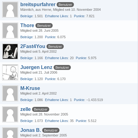
breitspurfahrer
Benutzer
Männlich
aus Herne
Mitglied seit 10. November 2004
Beiträge
1.501
Erhaltene Likes
1
Punkte
7.821
Thore
Benutzer
Mitglied seit 28. Juni 2005
Beiträge
1.200
Punkte
6.075
2Fast4You
Benutzer
Mitglied seit 5. April 2002
Beiträge
1.166
Erhaltene Likes
20
Punkte
5.975
Juergen Lenz
Benutzer
Mitglied seit 21. Juli 2006
Beiträge
1.120
Punkte
6.170
M-Kruse
Mitglied seit 2. April 2002
Beiträge
1.086
Erhaltene Likes
1
Punkte
−1.433.519
zelle
Benutzer
Mitglied seit 28. November 2005
Beiträge
1.073
Erhaltene Likes
35
Punkte
5.512
Jonas B.
Benutzer
Mitglied seit 2. September 2005