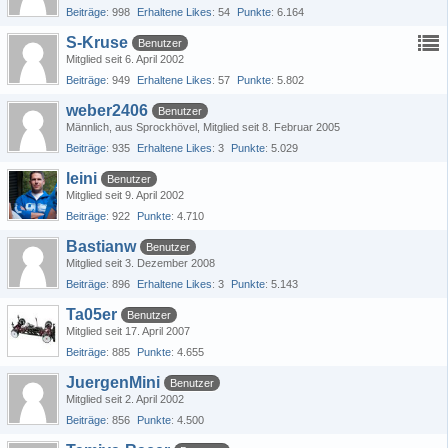
Beiträge
998
Erhaltene Likes
54
Punkte
6.164
S-Kruse
Benutzer
Mitglied seit 6. April 2002
Beiträge
949
Erhaltene Likes
57
Punkte
5.802
weber2406
Benutzer
Männlich
aus Sprockhövel
Mitglied seit 8. Februar 2005
Beiträge
935
Erhaltene Likes
3
Punkte
5.029
leini
Benutzer
Mitglied seit 9. April 2002
Beiträge
922
Punkte
4.710
Bastianw
Benutzer
Mitglied seit 3. Dezember 2008
Beiträge
896
Erhaltene Likes
3
Punkte
5.143
Ta05er
Benutzer
Mitglied seit 17. April 2007
Beiträge
885
Punkte
4.655
JuergenMini
Benutzer
Mitglied seit 2. April 2002
Beiträge
856
Punkte
4.500