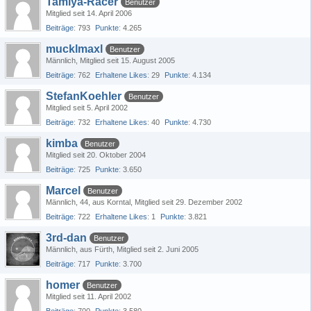
Tamiya-Racer
Benutzer
Mitglied seit 14. April 2006
Beiträge
793
Punkte
4.265
mucklmaxl
Benutzer
Männlich
Mitglied seit 15. August 2005
Beiträge
762
Erhaltene Likes
29
Punkte
4.134
StefanKoehler
Benutzer
Mitglied seit 5. April 2002
Beiträge
732
Erhaltene Likes
40
Punkte
4.730
kimba
Benutzer
Mitglied seit 20. Oktober 2004
Beiträge
725
Punkte
3.650
Marcel
Benutzer
Männlich
44
aus Korntal
Mitglied seit 29. Dezember 2002
Beiträge
722
Erhaltene Likes
1
Punkte
3.821
3rd-dan
Benutzer
Männlich
aus Fürth
Mitglied seit 2. Juni 2005
Beiträge
717
Punkte
3.700
homer
Benutzer
Mitglied seit 11. April 2002