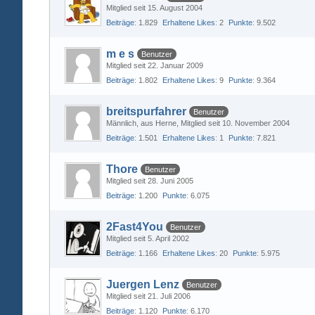
Mitglied seit 15. August 2004
Beiträge
1.829
Erhaltene Likes
2
Punkte
9.502
m e s
Benutzer
Mitglied seit 22. Januar 2009
Beiträge
1.802
Erhaltene Likes
9
Punkte
9.364
breitspurfahrer
Benutzer
Männlich
aus Herne
Mitglied seit 10. November 2004
Beiträge
1.501
Erhaltene Likes
1
Punkte
7.821
Thore
Benutzer
Mitglied seit 28. Juni 2005
Beiträge
1.200
Punkte
6.075
2Fast4You
Benutzer
Mitglied seit 5. April 2002
Beiträge
1.166
Erhaltene Likes
20
Punkte
5.975
Juergen Lenz
Benutzer
Mitglied seit 21. Juli 2006
Beiträge
1.120
Punkte
6.170