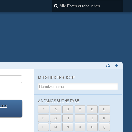
MITGLIEDERSUCHE
ANFANGSBUCHSTABE
tere
#
A
B
C
D
E
F
G
H
I
J
K
L
M
N
O
P
Q