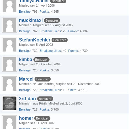
Tamiya-Racer
Benutzer
Mitglied seit 14. April 2006
Beiträge
793
Punkte
4.265
mucklmaxl
Benutzer
Männlich
Mitglied seit 15. August 2005
Beiträge
762
Erhaltene Likes
29
Punkte
4.134
StefanKoehler
Benutzer
Mitglied seit 5. April 2002
Beiträge
732
Erhaltene Likes
40
Punkte
4.730
kimba
Benutzer
Mitglied seit 20. Oktober 2004
Beiträge
725
Punkte
3.650
Marcel
Benutzer
Männlich
44
aus Korntal
Mitglied seit 29. Dezember 2002
Beiträge
722
Erhaltene Likes
1
Punkte
3.821
3rd-dan
Benutzer
Männlich
aus Fürth
Mitglied seit 2. Juni 2005
Beiträge
717
Punkte
3.700
homer
Benutzer
Mitglied seit 11. April 2002