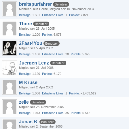
breitspurfahrer
Benutzer
Männlich
aus Herne
Mitglied seit 10. November 2004
Beiträge
1.501
Erhaltene Likes
1
Punkte
7.821
Thore
Benutzer
Mitglied seit 28. Juni 2005
Beiträge
1.200
Punkte
6.075
2Fast4You
Benutzer
Mitglied seit 5. April 2002
Beiträge
1.166
Erhaltene Likes
20
Punkte
5.975
Juergen Lenz
Benutzer
Mitglied seit 21. Juli 2006
Beiträge
1.120
Punkte
6.170
M-Kruse
Mitglied seit 2. April 2002
Beiträge
1.086
Erhaltene Likes
1
Punkte
−1.433.519
zelle
Benutzer
Mitglied seit 28. November 2005
Beiträge
1.073
Erhaltene Likes
35
Punkte
5.512
Jonas B.
Benutzer
Mitglied seit 2. September 2005