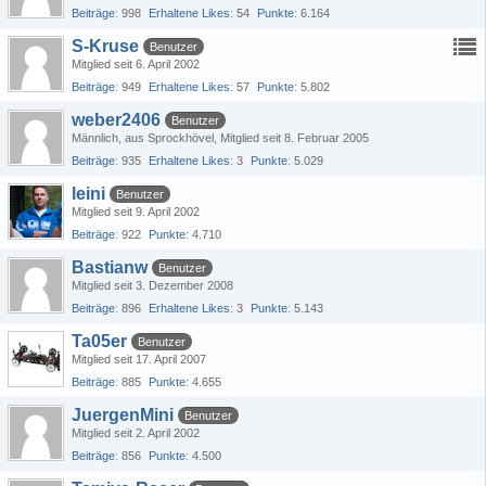
Beiträge
998
Erhaltene Likes
54
Punkte
6.164
S-Kruse
Benutzer
Mitglied seit 6. April 2002
Beiträge
949
Erhaltene Likes
57
Punkte
5.802
weber2406
Benutzer
Männlich
aus Sprockhövel
Mitglied seit 8. Februar 2005
Beiträge
935
Erhaltene Likes
3
Punkte
5.029
leini
Benutzer
Mitglied seit 9. April 2002
Beiträge
922
Punkte
4.710
Bastianw
Benutzer
Mitglied seit 3. Dezember 2008
Beiträge
896
Erhaltene Likes
3
Punkte
5.143
Ta05er
Benutzer
Mitglied seit 17. April 2007
Beiträge
885
Punkte
4.655
JuergenMini
Benutzer
Mitglied seit 2. April 2002
Beiträge
856
Punkte
4.500