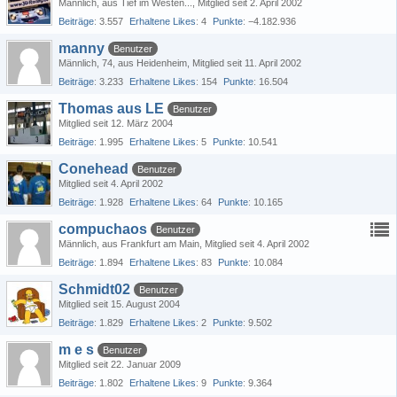
Männlich
aus Tief im Westen...
Mitglied seit 2. April 2002
Beiträge
3.557
Erhaltene Likes
4
Punkte
−4.182.936
manny
Benutzer
Männlich
74
aus Heidenheim
Mitglied seit 11. April 2002
Beiträge
3.233
Erhaltene Likes
154
Punkte
16.504
Thomas aus LE
Benutzer
Mitglied seit 12. März 2004
Beiträge
1.995
Erhaltene Likes
5
Punkte
10.541
Conehead
Benutzer
Mitglied seit 4. April 2002
Beiträge
1.928
Erhaltene Likes
64
Punkte
10.165
compuchaos
Benutzer
Männlich
aus Frankfurt am Main
Mitglied seit 4. April 2002
Beiträge
1.894
Erhaltene Likes
83
Punkte
10.084
Schmidt02
Benutzer
Mitglied seit 15. August 2004
Beiträge
1.829
Erhaltene Likes
2
Punkte
9.502
m e s
Benutzer
Mitglied seit 22. Januar 2009
Beiträge
1.802
Erhaltene Likes
9
Punkte
9.364