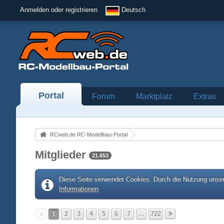
Anmelden oder registrieren
Deutsch
Portal
Forum
Marktplatz
Extras
RCweb.de RC-Modellbau-Portal
Mitglieder
21.653
Diese Seite verwendet Cookies. Durch die Nutzung unser
Informationen
1
2
3
4
5
6
7
…
722