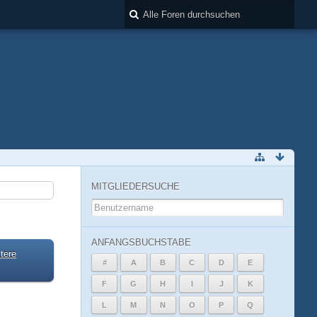
MITGLIEDERSUCHE
ANFANGSBUCHSTABE
tere
#
A
B
C
D
E
F
G
H
I
J
K
L
M
N
O
P
Q