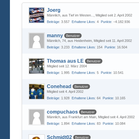
Joerg
Männlich
aus Tief im Westen...
Mitglied seit 2. April 2002
Beiträge
3.557
Erhaltene Likes
4
Punkte
−4.182.936
manny
Benutzer
Männlich
74
aus Heidenheim
Mitglied seit 11. April 2002
Beiträge
3.233
Erhaltene Likes
154
Punkte
16.504
Thomas aus LE
Benutzer
Mitglied seit 12. März 2004
Beiträge
1.995
Erhaltene Likes
5
Punkte
10.541
Conehead
Benutzer
Mitglied seit 4. April 2002
Beiträge
1.928
Erhaltene Likes
64
Punkte
10.165
compuchaos
Benutzer
Männlich
aus Frankfurt am Main
Mitglied seit 4. April 2002
Beiträge
1.894
Erhaltene Likes
83
Punkte
10.084
Schmidt02
Benutzer