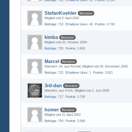
Beiträge
762
Erhaltene Likes
29
Punkte
4.134
StefanKoehler
Benutzer
Mitglied seit 5. April 2002
Beiträge
732
Erhaltene Likes
40
Punkte
4.730
kimba
Benutzer
Mitglied seit 20. Oktober 2004
Beiträge
725
Punkte
3.650
Marcel
Benutzer
Männlich
44
aus Korntal
Mitglied seit 29. Dezember 2002
Beiträge
722
Erhaltene Likes
1
Punkte
3.821
3rd-dan
Benutzer
Männlich
aus Fürth
Mitglied seit 2. Juni 2005
Beiträge
717
Punkte
3.700
homer
Benutzer
Mitglied seit 11. April 2002
Beiträge
700
Punkte
3.580