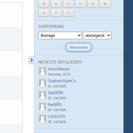
R
S
T
U
V
W
X
Y
Z
SORTIERUNG
NEUESTE MITGLIEDER
AntonWelser
Samstag, 18:24
StadiumStyleCo
31. Juli 2026
Spit0588
29. Juli 2026
flar8805
29. Juli 2026
Lol112233
28. Juli 2026