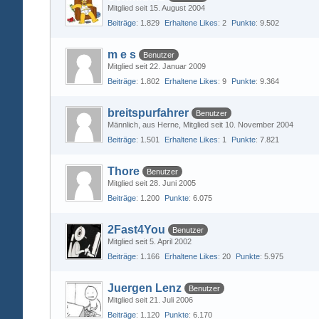
Mitglied seit 15. August 2004
Beiträge
1.829
Erhaltene Likes
2
Punkte
9.502
m e s
Benutzer
Mitglied seit 22. Januar 2009
Beiträge
1.802
Erhaltene Likes
9
Punkte
9.364
breitspurfahrer
Benutzer
Männlich
aus Herne
Mitglied seit 10. November 2004
Beiträge
1.501
Erhaltene Likes
1
Punkte
7.821
Thore
Benutzer
Mitglied seit 28. Juni 2005
Beiträge
1.200
Punkte
6.075
2Fast4You
Benutzer
Mitglied seit 5. April 2002
Beiträge
1.166
Erhaltene Likes
20
Punkte
5.975
Juergen Lenz
Benutzer
Mitglied seit 21. Juli 2006
Beiträge
1.120
Punkte
6.170