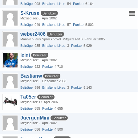
Beiträge
998
Erhaltene Likes
54
Punkte
6.164
S-Kruse
Benutzer
Mitglied seit 6. April 2002
Beiträge
949
Erhaltene Likes
57
Punkte
5.802
weber2406
Benutzer
Männlich
aus Sprockhövel
Mitglied seit 8. Februar 2005
Beiträge
935
Erhaltene Likes
3
Punkte
5.029
leini
Benutzer
Mitglied seit 9. April 2002
Beiträge
922
Punkte
4.710
Bastianw
Benutzer
Mitglied seit 3. Dezember 2008
Beiträge
896
Erhaltene Likes
3
Punkte
5.143
Ta05er
Benutzer
Mitglied seit 17. April 2007
Beiträge
885
Punkte
4.655
JuergenMini
Benutzer
Mitglied seit 2. April 2002
Beiträge
856
Punkte
4.500