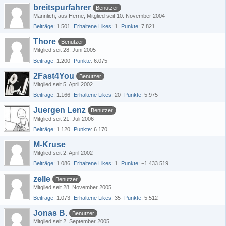
breitspurfahrer
Benutzer
Männlich
aus Herne
Mitglied seit 10. November 2004
Beiträge
1.501
Erhaltene Likes
1
Punkte
7.821
Thore
Benutzer
Mitglied seit 28. Juni 2005
Beiträge
1.200
Punkte
6.075
2Fast4You
Benutzer
Mitglied seit 5. April 2002
Beiträge
1.166
Erhaltene Likes
20
Punkte
5.975
Juergen Lenz
Benutzer
Mitglied seit 21. Juli 2006
Beiträge
1.120
Punkte
6.170
M-Kruse
Mitglied seit 2. April 2002
Beiträge
1.086
Erhaltene Likes
1
Punkte
−1.433.519
zelle
Benutzer
Mitglied seit 28. November 2005
Beiträge
1.073
Erhaltene Likes
35
Punkte
5.512
Jonas B.
Benutzer
Mitglied seit 2. September 2005