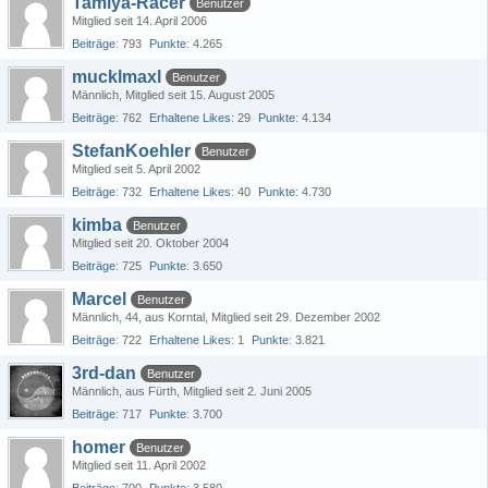
Tamiya-Racer
Benutzer
Mitglied seit 14. April 2006
Beiträge
793
Punkte
4.265
mucklmaxl
Benutzer
Männlich
Mitglied seit 15. August 2005
Beiträge
762
Erhaltene Likes
29
Punkte
4.134
StefanKoehler
Benutzer
Mitglied seit 5. April 2002
Beiträge
732
Erhaltene Likes
40
Punkte
4.730
kimba
Benutzer
Mitglied seit 20. Oktober 2004
Beiträge
725
Punkte
3.650
Marcel
Benutzer
Männlich
44
aus Korntal
Mitglied seit 29. Dezember 2002
Beiträge
722
Erhaltene Likes
1
Punkte
3.821
3rd-dan
Benutzer
Männlich
aus Fürth
Mitglied seit 2. Juni 2005
Beiträge
717
Punkte
3.700
homer
Benutzer
Mitglied seit 11. April 2002