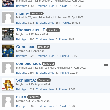
Männlich
aus Tief im Westen...
Mitglied seit 2. April 2002
Beiträge
3.557
Erhaltene Likes
4
Punkte
−4.182.936
manny
Benutzer
Männlich
74
aus Heidenheim
Mitglied seit 11. April 2002
Beiträge
3.233
Erhaltene Likes
154
Punkte
16.504
Thomas aus LE
Benutzer
Mitglied seit 12. März 2004
Beiträge
1.995
Erhaltene Likes
5
Punkte
10.541
Conehead
Benutzer
Mitglied seit 4. April 2002
Beiträge
1.928
Erhaltene Likes
64
Punkte
10.165
compuchaos
Benutzer
Männlich
aus Frankfurt am Main
Mitglied seit 4. April 2002
Beiträge
1.894
Erhaltene Likes
83
Punkte
10.084
Schmidt02
Benutzer
Mitglied seit 15. August 2004
Beiträge
1.829
Erhaltene Likes
2
Punkte
9.502
m e s
Benutzer
Mitglied seit 22. Januar 2009
Beiträge
1.802
Erhaltene Likes
9
Punkte
9.364