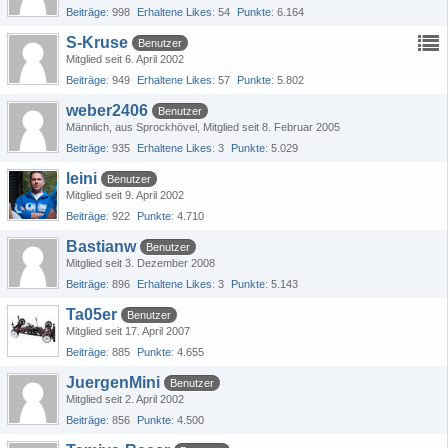
Beiträge
998
Erhaltene Likes
54
Punkte
6.164
S-Kruse
Benutzer
Mitglied seit 6. April 2002
Beiträge
949
Erhaltene Likes
57
Punkte
5.802
weber2406
Benutzer
Männlich
aus Sprockhövel
Mitglied seit 8. Februar 2005
Beiträge
935
Erhaltene Likes
3
Punkte
5.029
leini
Benutzer
Mitglied seit 9. April 2002
Beiträge
922
Punkte
4.710
Bastianw
Benutzer
Mitglied seit 3. Dezember 2008
Beiträge
896
Erhaltene Likes
3
Punkte
5.143
Ta05er
Benutzer
Mitglied seit 17. April 2007
Beiträge
885
Punkte
4.655
JuergenMini
Benutzer
Mitglied seit 2. April 2002
Beiträge
856
Punkte
4.500