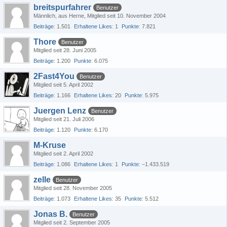
breitspurfahrer
Benutzer
Männlich
aus Herne
Mitglied seit 10. November 2004
Beiträge
1.501
Erhaltene Likes
1
Punkte
7.821
Thore
Benutzer
Mitglied seit 28. Juni 2005
Beiträge
1.200
Punkte
6.075
2Fast4You
Benutzer
Mitglied seit 5. April 2002
Beiträge
1.166
Erhaltene Likes
20
Punkte
5.975
Juergen Lenz
Benutzer
Mitglied seit 21. Juli 2006
Beiträge
1.120
Punkte
6.170
M-Kruse
Mitglied seit 2. April 2002
Beiträge
1.086
Erhaltene Likes
1
Punkte
−1.433.519
zelle
Benutzer
Mitglied seit 28. November 2005
Beiträge
1.073
Erhaltene Likes
35
Punkte
5.512
Jonas B.
Benutzer
Mitglied seit 2. September 2005