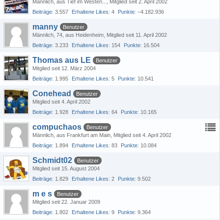
Männlich
aus Tief im Westen...
Mitglied seit 2. April 2002
Beiträge
3.557
Erhaltene Likes
4
Punkte
−4.182.936
manny
Benutzer
Männlich
74
aus Heidenheim
Mitglied seit 11. April 2002
Beiträge
3.233
Erhaltene Likes
154
Punkte
16.504
Thomas aus LE
Benutzer
Mitglied seit 12. März 2004
Beiträge
1.995
Erhaltene Likes
5
Punkte
10.541
Conehead
Benutzer
Mitglied seit 4. April 2002
Beiträge
1.928
Erhaltene Likes
64
Punkte
10.165
compuchaos
Benutzer
Männlich
aus Frankfurt am Main
Mitglied seit 4. April 2002
Beiträge
1.894
Erhaltene Likes
83
Punkte
10.084
Schmidt02
Benutzer
Mitglied seit 15. August 2004
Beiträge
1.829
Erhaltene Likes
2
Punkte
9.502
m e s
Benutzer
Mitglied seit 22. Januar 2009
Beiträge
1.802
Erhaltene Likes
9
Punkte
9.364