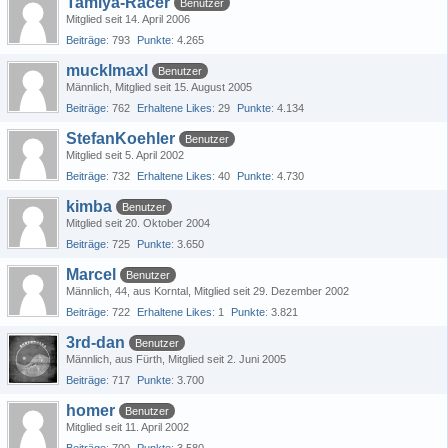
Tamiya-Racer
Benutzer
Mitglied seit 14. April 2006
Beiträge
793
Punkte
4.265
mucklmaxl
Benutzer
Männlich
Mitglied seit 15. August 2005
Beiträge
762
Erhaltene Likes
29
Punkte
4.134
StefanKoehler
Benutzer
Mitglied seit 5. April 2002
Beiträge
732
Erhaltene Likes
40
Punkte
4.730
kimba
Benutzer
Mitglied seit 20. Oktober 2004
Beiträge
725
Punkte
3.650
Marcel
Benutzer
Männlich
44
aus Korntal
Mitglied seit 29. Dezember 2002
Beiträge
722
Erhaltene Likes
1
Punkte
3.821
3rd-dan
Benutzer
Männlich
aus Fürth
Mitglied seit 2. Juni 2005
Beiträge
717
Punkte
3.700
homer
Benutzer
Mitglied seit 11. April 2002