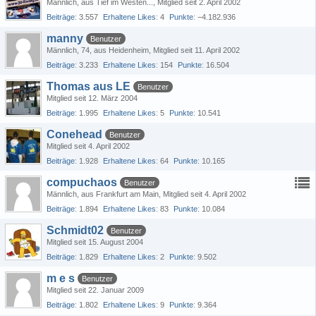
Männlich
aus Tief im Westen...
Mitglied seit 2. April 2002
Beiträge
3.557
Erhaltene Likes
4
Punkte
−4.182.936
manny
Benutzer
Männlich
74
aus Heidenheim
Mitglied seit 11. April 2002
Beiträge
3.233
Erhaltene Likes
154
Punkte
16.504
Thomas aus LE
Benutzer
Mitglied seit 12. März 2004
Beiträge
1.995
Erhaltene Likes
5
Punkte
10.541
Conehead
Benutzer
Mitglied seit 4. April 2002
Beiträge
1.928
Erhaltene Likes
64
Punkte
10.165
compuchaos
Benutzer
Männlich
aus Frankfurt am Main
Mitglied seit 4. April 2002
Beiträge
1.894
Erhaltene Likes
83
Punkte
10.084
Schmidt02
Benutzer
Mitglied seit 15. August 2004
Beiträge
1.829
Erhaltene Likes
2
Punkte
9.502
m e s
Benutzer
Mitglied seit 22. Januar 2009
Beiträge
1.802
Erhaltene Likes
9
Punkte
9.364