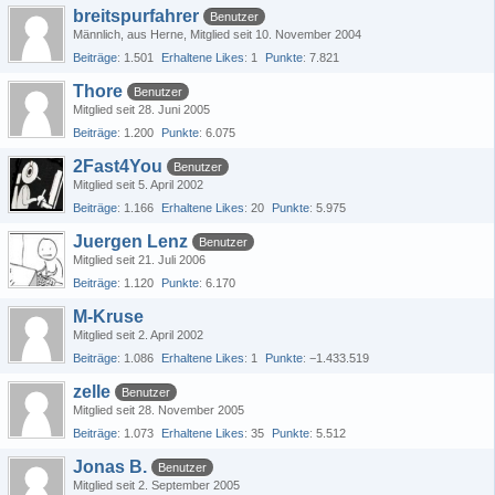
breitspurfahrer
Benutzer
Männlich
aus Herne
Mitglied seit 10. November 2004
Beiträge
1.501
Erhaltene Likes
1
Punkte
7.821
Thore
Benutzer
Mitglied seit 28. Juni 2005
Beiträge
1.200
Punkte
6.075
2Fast4You
Benutzer
Mitglied seit 5. April 2002
Beiträge
1.166
Erhaltene Likes
20
Punkte
5.975
Juergen Lenz
Benutzer
Mitglied seit 21. Juli 2006
Beiträge
1.120
Punkte
6.170
M-Kruse
Mitglied seit 2. April 2002
Beiträge
1.086
Erhaltene Likes
1
Punkte
−1.433.519
zelle
Benutzer
Mitglied seit 28. November 2005
Beiträge
1.073
Erhaltene Likes
35
Punkte
5.512
Jonas B.
Benutzer
Mitglied seit 2. September 2005