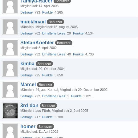
Tamiya-Racer
Benutzer
Mitglied seit 14. April 2006
Beiträge
793
Punkte
4.265
mucklmaxl
Benutzer
Männlich
Mitglied seit 15. August 2005
Beiträge
762
Erhaltene Likes
29
Punkte
4.134
StefanKoehler
Benutzer
Mitglied seit 5. April 2002
Beiträge
732
Erhaltene Likes
40
Punkte
4.730
kimba
Benutzer
Mitglied seit 20. Oktober 2004
Beiträge
725
Punkte
3.650
Marcel
Benutzer
Männlich
44
aus Korntal
Mitglied seit 29. Dezember 2002
Beiträge
722
Erhaltene Likes
1
Punkte
3.821
3rd-dan
Benutzer
Männlich
aus Fürth
Mitglied seit 2. Juni 2005
Beiträge
717
Punkte
3.700
homer
Benutzer
Mitglied seit 11. April 2002