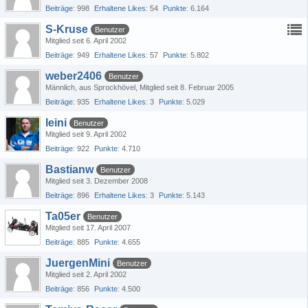
Beiträge
998
Erhaltene Likes
54
Punkte
6.164
S-Kruse
Benutzer
Mitglied seit 6. April 2002
Beiträge
949
Erhaltene Likes
57
Punkte
5.802
weber2406
Benutzer
Männlich
aus Sprockhövel
Mitglied seit 8. Februar 2005
Beiträge
935
Erhaltene Likes
3
Punkte
5.029
leini
Benutzer
Mitglied seit 9. April 2002
Beiträge
922
Punkte
4.710
Bastianw
Benutzer
Mitglied seit 3. Dezember 2008
Beiträge
896
Erhaltene Likes
3
Punkte
5.143
Ta05er
Benutzer
Mitglied seit 17. April 2007
Beiträge
885
Punkte
4.655
JuergenMini
Benutzer
Mitglied seit 2. April 2002
Beiträge
856
Punkte
4.500