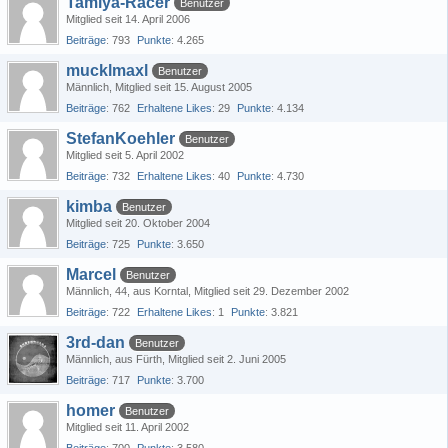
Tamiya-Racer
Benutzer
Mitglied seit 14. April 2006
Beiträge
793
Punkte
4.265
mucklmaxl
Benutzer
Männlich
Mitglied seit 15. August 2005
Beiträge
762
Erhaltene Likes
29
Punkte
4.134
StefanKoehler
Benutzer
Mitglied seit 5. April 2002
Beiträge
732
Erhaltene Likes
40
Punkte
4.730
kimba
Benutzer
Mitglied seit 20. Oktober 2004
Beiträge
725
Punkte
3.650
Marcel
Benutzer
Männlich
44
aus Korntal
Mitglied seit 29. Dezember 2002
Beiträge
722
Erhaltene Likes
1
Punkte
3.821
3rd-dan
Benutzer
Männlich
aus Fürth
Mitglied seit 2. Juni 2005
Beiträge
717
Punkte
3.700
homer
Benutzer
Mitglied seit 11. April 2002