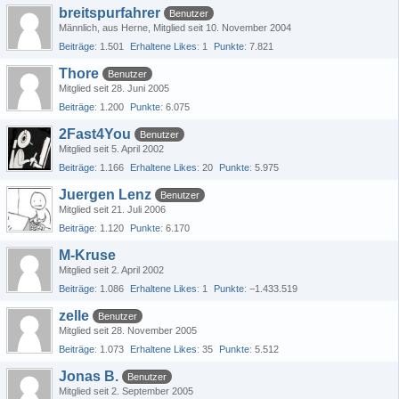
breitspurfahrer
Benutzer
Männlich
aus Herne
Mitglied seit 10. November 2004
Beiträge
1.501
Erhaltene Likes
1
Punkte
7.821
Thore
Benutzer
Mitglied seit 28. Juni 2005
Beiträge
1.200
Punkte
6.075
2Fast4You
Benutzer
Mitglied seit 5. April 2002
Beiträge
1.166
Erhaltene Likes
20
Punkte
5.975
Juergen Lenz
Benutzer
Mitglied seit 21. Juli 2006
Beiträge
1.120
Punkte
6.170
M-Kruse
Mitglied seit 2. April 2002
Beiträge
1.086
Erhaltene Likes
1
Punkte
−1.433.519
zelle
Benutzer
Mitglied seit 28. November 2005
Beiträge
1.073
Erhaltene Likes
35
Punkte
5.512
Jonas B.
Benutzer
Mitglied seit 2. September 2005