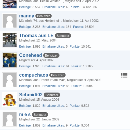
Männlich
aus Tief im Westen...
Mitglied seit 2. April 2002
Beiträge
3.557
Erhaltene Likes
4
Punkte
−4.182.936
manny
Benutzer
Männlich
74
aus Heidenheim
Mitglied seit 11. April 2002
Beiträge
3.233
Erhaltene Likes
154
Punkte
16.504
Thomas aus LE
Benutzer
Mitglied seit 12. März 2004
Beiträge
1.995
Erhaltene Likes
5
Punkte
10.541
Conehead
Benutzer
Mitglied seit 4. April 2002
Beiträge
1.928
Erhaltene Likes
64
Punkte
10.165
compuchaos
Benutzer
Männlich
aus Frankfurt am Main
Mitglied seit 4. April 2002
Beiträge
1.894
Erhaltene Likes
83
Punkte
10.084
Schmidt02
Benutzer
Mitglied seit 15. August 2004
Beiträge
1.829
Erhaltene Likes
2
Punkte
9.502
m e s
Benutzer
Mitglied seit 22. Januar 2009
Beiträge
1.802
Erhaltene Likes
9
Punkte
9.364