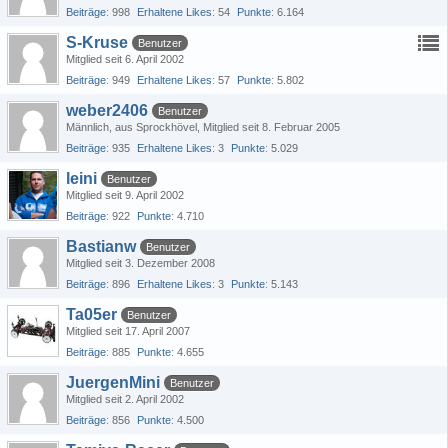
Beiträge
998
Erhaltene Likes
54
Punkte
6.164
S-Kruse
Benutzer
Mitglied seit 6. April 2002
Beiträge
949
Erhaltene Likes
57
Punkte
5.802
weber2406
Benutzer
Männlich
aus Sprockhövel
Mitglied seit 8. Februar 2005
Beiträge
935
Erhaltene Likes
3
Punkte
5.029
leini
Benutzer
Mitglied seit 9. April 2002
Beiträge
922
Punkte
4.710
Bastianw
Benutzer
Mitglied seit 3. Dezember 2008
Beiträge
896
Erhaltene Likes
3
Punkte
5.143
Ta05er
Benutzer
Mitglied seit 17. April 2007
Beiträge
885
Punkte
4.655
JuergenMini
Benutzer
Mitglied seit 2. April 2002
Beiträge
856
Punkte
4.500