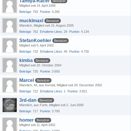
Tamiya-Racer
Benutzer
Mitglied seit 14. April 2006
Beiträge
793
Punkte
4.265
mucklmaxl
Benutzer
Männlich
Mitglied seit 15. August 2005
Beiträge
762
Erhaltene Likes
29
Punkte
4.134
StefanKoehler
Benutzer
Mitglied seit 5. April 2002
Beiträge
732
Erhaltene Likes
40
Punkte
4.730
kimba
Benutzer
Mitglied seit 20. Oktober 2004
Beiträge
725
Punkte
3.650
Marcel
Benutzer
Männlich
44
aus Korntal
Mitglied seit 29. Dezember 2002
Beiträge
722
Erhaltene Likes
1
Punkte
3.821
3rd-dan
Benutzer
Männlich
aus Fürth
Mitglied seit 2. Juni 2005
Beiträge
717
Punkte
3.700
homer
Benutzer
Mitglied seit 11. April 2002