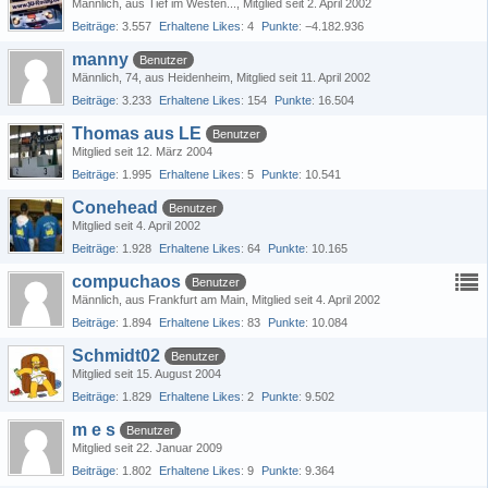
Männlich
aus Tief im Westen...
Mitglied seit 2. April 2002
Beiträge
3.557
Erhaltene Likes
4
Punkte
−4.182.936
manny
Benutzer
Männlich
74
aus Heidenheim
Mitglied seit 11. April 2002
Beiträge
3.233
Erhaltene Likes
154
Punkte
16.504
Thomas aus LE
Benutzer
Mitglied seit 12. März 2004
Beiträge
1.995
Erhaltene Likes
5
Punkte
10.541
Conehead
Benutzer
Mitglied seit 4. April 2002
Beiträge
1.928
Erhaltene Likes
64
Punkte
10.165
compuchaos
Benutzer
Männlich
aus Frankfurt am Main
Mitglied seit 4. April 2002
Beiträge
1.894
Erhaltene Likes
83
Punkte
10.084
Schmidt02
Benutzer
Mitglied seit 15. August 2004
Beiträge
1.829
Erhaltene Likes
2
Punkte
9.502
m e s
Benutzer
Mitglied seit 22. Januar 2009
Beiträge
1.802
Erhaltene Likes
9
Punkte
9.364