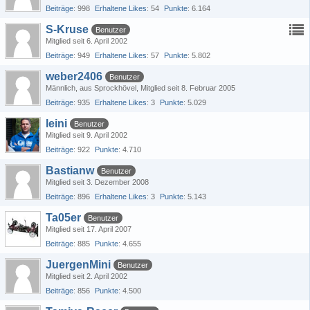
Beiträge
998
Erhaltene Likes
54
Punkte
6.164
S-Kruse
Benutzer
Mitglied seit 6. April 2002
Beiträge
949
Erhaltene Likes
57
Punkte
5.802
weber2406
Benutzer
Männlich
aus Sprockhövel
Mitglied seit 8. Februar 2005
Beiträge
935
Erhaltene Likes
3
Punkte
5.029
leini
Benutzer
Mitglied seit 9. April 2002
Beiträge
922
Punkte
4.710
Bastianw
Benutzer
Mitglied seit 3. Dezember 2008
Beiträge
896
Erhaltene Likes
3
Punkte
5.143
Ta05er
Benutzer
Mitglied seit 17. April 2007
Beiträge
885
Punkte
4.655
JuergenMini
Benutzer
Mitglied seit 2. April 2002
Beiträge
856
Punkte
4.500