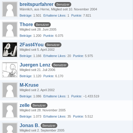
breitspurfahrer
Benutzer
Männlich
aus Herne
Mitglied seit 10. November 2004
Beiträge
1.501
Erhaltene Likes
1
Punkte
7.821
Thore
Benutzer
Mitglied seit 28. Juni 2005
Beiträge
1.200
Punkte
6.075
2Fast4You
Benutzer
Mitglied seit 5. April 2002
Beiträge
1.166
Erhaltene Likes
20
Punkte
5.975
Juergen Lenz
Benutzer
Mitglied seit 21. Juli 2006
Beiträge
1.120
Punkte
6.170
M-Kruse
Mitglied seit 2. April 2002
Beiträge
1.086
Erhaltene Likes
1
Punkte
−1.433.519
zelle
Benutzer
Mitglied seit 28. November 2005
Beiträge
1.073
Erhaltene Likes
35
Punkte
5.512
Jonas B.
Benutzer
Mitglied seit 2. September 2005