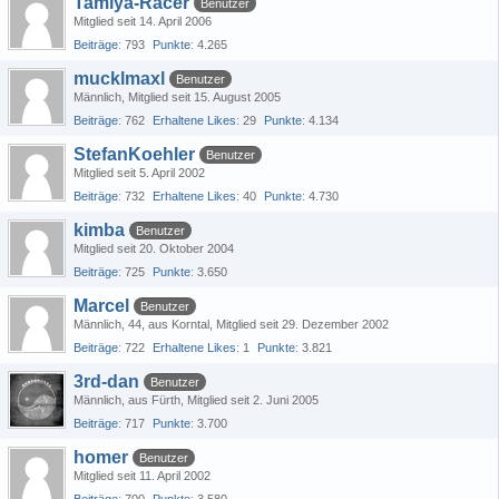
Tamiya-Racer
Benutzer
Mitglied seit 14. April 2006
Beiträge
793
Punkte
4.265
mucklmaxl
Benutzer
Männlich
Mitglied seit 15. August 2005
Beiträge
762
Erhaltene Likes
29
Punkte
4.134
StefanKoehler
Benutzer
Mitglied seit 5. April 2002
Beiträge
732
Erhaltene Likes
40
Punkte
4.730
kimba
Benutzer
Mitglied seit 20. Oktober 2004
Beiträge
725
Punkte
3.650
Marcel
Benutzer
Männlich
44
aus Korntal
Mitglied seit 29. Dezember 2002
Beiträge
722
Erhaltene Likes
1
Punkte
3.821
3rd-dan
Benutzer
Männlich
aus Fürth
Mitglied seit 2. Juni 2005
Beiträge
717
Punkte
3.700
homer
Benutzer
Mitglied seit 11. April 2002