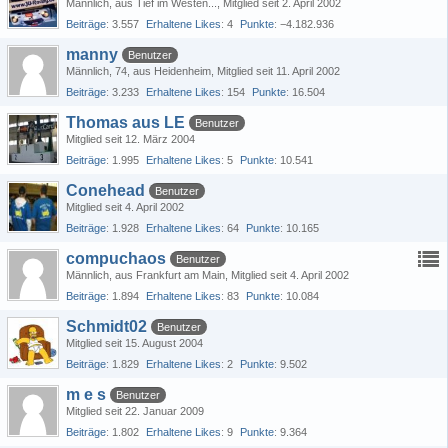
Männlich
aus Tief im Westen...
Mitglied seit 2. April 2002
Beiträge
3.557
Erhaltene Likes
4
Punkte
−4.182.936
manny
Benutzer
Männlich
74
aus Heidenheim
Mitglied seit 11. April 2002
Beiträge
3.233
Erhaltene Likes
154
Punkte
16.504
Thomas aus LE
Benutzer
Mitglied seit 12. März 2004
Beiträge
1.995
Erhaltene Likes
5
Punkte
10.541
Conehead
Benutzer
Mitglied seit 4. April 2002
Beiträge
1.928
Erhaltene Likes
64
Punkte
10.165
compuchaos
Benutzer
Männlich
aus Frankfurt am Main
Mitglied seit 4. April 2002
Beiträge
1.894
Erhaltene Likes
83
Punkte
10.084
Schmidt02
Benutzer
Mitglied seit 15. August 2004
Beiträge
1.829
Erhaltene Likes
2
Punkte
9.502
m e s
Benutzer
Mitglied seit 22. Januar 2009
Beiträge
1.802
Erhaltene Likes
9
Punkte
9.364