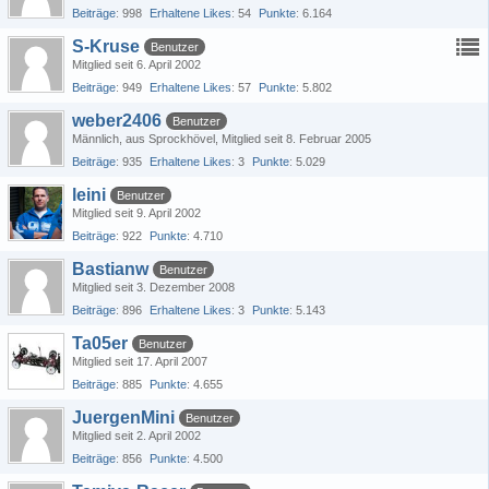
Beiträge
998
Erhaltene Likes
54
Punkte
6.164
S-Kruse
Benutzer
Mitglied seit 6. April 2002
Beiträge
949
Erhaltene Likes
57
Punkte
5.802
weber2406
Benutzer
Männlich
aus Sprockhövel
Mitglied seit 8. Februar 2005
Beiträge
935
Erhaltene Likes
3
Punkte
5.029
leini
Benutzer
Mitglied seit 9. April 2002
Beiträge
922
Punkte
4.710
Bastianw
Benutzer
Mitglied seit 3. Dezember 2008
Beiträge
896
Erhaltene Likes
3
Punkte
5.143
Ta05er
Benutzer
Mitglied seit 17. April 2007
Beiträge
885
Punkte
4.655
JuergenMini
Benutzer
Mitglied seit 2. April 2002
Beiträge
856
Punkte
4.500