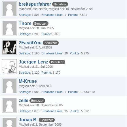
breitspurfahrer
Benutzer
Männlich
aus Herne
Mitglied seit 10. November 2004
Beiträge
1.501
Erhaltene Likes
1
Punkte
7.821
Thore
Benutzer
Mitglied seit 28. Juni 2005
Beiträge
1.200
Punkte
6.075
2Fast4You
Benutzer
Mitglied seit 5. April 2002
Beiträge
1.166
Erhaltene Likes
20
Punkte
5.975
Juergen Lenz
Benutzer
Mitglied seit 21. Juli 2006
Beiträge
1.120
Punkte
6.170
M-Kruse
Mitglied seit 2. April 2002
Beiträge
1.086
Erhaltene Likes
1
Punkte
−1.433.519
zelle
Benutzer
Mitglied seit 28. November 2005
Beiträge
1.073
Erhaltene Likes
35
Punkte
5.512
Jonas B.
Benutzer
Mitglied seit 2. September 2005