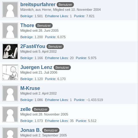
breitspurfahrer
Benutzer
Männlich
aus Herne
Mitglied seit 10. November 2004
Beiträge
1.501
Erhaltene Likes
1
Punkte
7.821
Thore
Benutzer
Mitglied seit 28. Juni 2005
Beiträge
1.200
Punkte
6.075
2Fast4You
Benutzer
Mitglied seit 5. April 2002
Beiträge
1.166
Erhaltene Likes
20
Punkte
5.975
Juergen Lenz
Benutzer
Mitglied seit 21. Juli 2006
Beiträge
1.120
Punkte
6.170
M-Kruse
Mitglied seit 2. April 2002
Beiträge
1.086
Erhaltene Likes
1
Punkte
−1.433.519
zelle
Benutzer
Mitglied seit 28. November 2005
Beiträge
1.073
Erhaltene Likes
35
Punkte
5.512
Jonas B.
Benutzer
Mitglied seit 2. September 2005