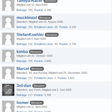
Tamiya-Racer
Benutzer
Mitglied seit 14. April 2006
Beiträge
793
Punkte
4.265
mucklmaxl
Benutzer
Männlich
Mitglied seit 15. August 2005
Beiträge
762
Erhaltene Likes
29
Punkte
4.134
StefanKoehler
Benutzer
Mitglied seit 5. April 2002
Beiträge
732
Erhaltene Likes
40
Punkte
4.730
kimba
Benutzer
Mitglied seit 20. Oktober 2004
Beiträge
725
Punkte
3.650
Marcel
Benutzer
Männlich
44
aus Korntal
Mitglied seit 29. Dezember 2002
Beiträge
722
Erhaltene Likes
1
Punkte
3.821
3rd-dan
Benutzer
Männlich
aus Fürth
Mitglied seit 2. Juni 2005
Beiträge
717
Punkte
3.700
homer
Benutzer
Mitglied seit 11. April 2002