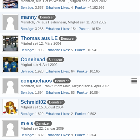
Männlich
aus Tief im Westen...
Mitglied seit 2. April 2002
Beiträge
3.557
Erhaltene Likes
4
Punkte
−4.182.936
manny
Benutzer
Männlich
74
aus Heidenheim
Mitglied seit 11. April 2002
Beiträge
3.233
Erhaltene Likes
154
Punkte
16.504
Thomas aus LE
Benutzer
Mitglied seit 12. März 2004
Beiträge
1.995
Erhaltene Likes
5
Punkte
10.541
Conehead
Benutzer
Mitglied seit 4. April 2002
Beiträge
1.928
Erhaltene Likes
64
Punkte
10.165
compuchaos
Benutzer
Männlich
aus Frankfurt am Main
Mitglied seit 4. April 2002
Beiträge
1.894
Erhaltene Likes
83
Punkte
10.084
Schmidt02
Benutzer
Mitglied seit 15. August 2004
Beiträge
1.829
Erhaltene Likes
2
Punkte
9.502
m e s
Benutzer
Mitglied seit 22. Januar 2009
Beiträge
1.802
Erhaltene Likes
9
Punkte
9.364