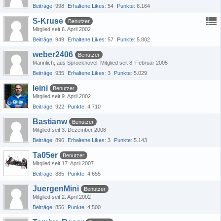
Beiträge
998
Erhaltene Likes
54
Punkte
6.164
S-Kruse
Benutzer
Mitglied seit 6. April 2002
Beiträge
949
Erhaltene Likes
57
Punkte
5.802
weber2406
Benutzer
Männlich
aus Sprockhövel
Mitglied seit 8. Februar 2005
Beiträge
935
Erhaltene Likes
3
Punkte
5.029
leini
Benutzer
Mitglied seit 9. April 2002
Beiträge
922
Punkte
4.710
Bastianw
Benutzer
Mitglied seit 3. Dezember 2008
Beiträge
896
Erhaltene Likes
3
Punkte
5.143
Ta05er
Benutzer
Mitglied seit 17. April 2007
Beiträge
885
Punkte
4.655
JuergenMini
Benutzer
Mitglied seit 2. April 2002
Beiträge
856
Punkte
4.500