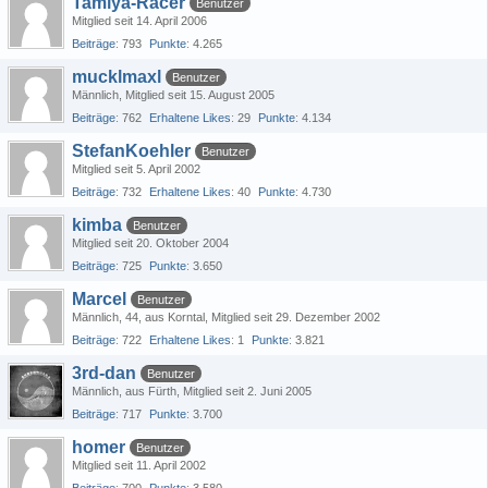
Tamiya-Racer
Benutzer
Mitglied seit 14. April 2006
Beiträge
793
Punkte
4.265
mucklmaxl
Benutzer
Männlich
Mitglied seit 15. August 2005
Beiträge
762
Erhaltene Likes
29
Punkte
4.134
StefanKoehler
Benutzer
Mitglied seit 5. April 2002
Beiträge
732
Erhaltene Likes
40
Punkte
4.730
kimba
Benutzer
Mitglied seit 20. Oktober 2004
Beiträge
725
Punkte
3.650
Marcel
Benutzer
Männlich
44
aus Korntal
Mitglied seit 29. Dezember 2002
Beiträge
722
Erhaltene Likes
1
Punkte
3.821
3rd-dan
Benutzer
Männlich
aus Fürth
Mitglied seit 2. Juni 2005
Beiträge
717
Punkte
3.700
homer
Benutzer
Mitglied seit 11. April 2002