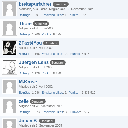
breitspurfahrer
Benutzer
Männlich
aus Herne
Mitglied seit 10. November 2004
Beiträge
1.501
Erhaltene Likes
1
Punkte
7.821
Thore
Benutzer
Mitglied seit 28. Juni 2005
Beiträge
1.200
Punkte
6.075
2Fast4You
Benutzer
Mitglied seit 5. April 2002
Beiträge
1.166
Erhaltene Likes
20
Punkte
5.975
Juergen Lenz
Benutzer
Mitglied seit 21. Juli 2006
Beiträge
1.120
Punkte
6.170
M-Kruse
Mitglied seit 2. April 2002
Beiträge
1.086
Erhaltene Likes
1
Punkte
−1.433.519
zelle
Benutzer
Mitglied seit 28. November 2005
Beiträge
1.073
Erhaltene Likes
35
Punkte
5.512
Jonas B.
Benutzer
Mitglied seit 2. September 2005