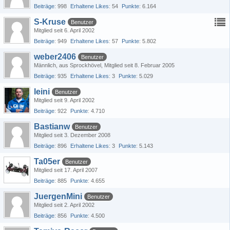
Beiträge
998
Erhaltene Likes
54
Punkte
6.164
S-Kruse
Benutzer
Mitglied seit 6. April 2002
Beiträge
949
Erhaltene Likes
57
Punkte
5.802
weber2406
Benutzer
Männlich
aus Sprockhövel
Mitglied seit 8. Februar 2005
Beiträge
935
Erhaltene Likes
3
Punkte
5.029
leini
Benutzer
Mitglied seit 9. April 2002
Beiträge
922
Punkte
4.710
Bastianw
Benutzer
Mitglied seit 3. Dezember 2008
Beiträge
896
Erhaltene Likes
3
Punkte
5.143
Ta05er
Benutzer
Mitglied seit 17. April 2007
Beiträge
885
Punkte
4.655
JuergenMini
Benutzer
Mitglied seit 2. April 2002
Beiträge
856
Punkte
4.500