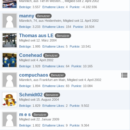
Männlich
aus Tief im Westen...
Mitglied seit 2. April 2002
Beiträge
3.557
Erhaltene Likes
4
Punkte
−4.182.936
manny
Benutzer
Männlich
74
aus Heidenheim
Mitglied seit 11. April 2002
Beiträge
3.233
Erhaltene Likes
154
Punkte
16.504
Thomas aus LE
Benutzer
Mitglied seit 12. März 2004
Beiträge
1.995
Erhaltene Likes
5
Punkte
10.541
Conehead
Benutzer
Mitglied seit 4. April 2002
Beiträge
1.928
Erhaltene Likes
64
Punkte
10.165
compuchaos
Benutzer
Männlich
aus Frankfurt am Main
Mitglied seit 4. April 2002
Beiträge
1.894
Erhaltene Likes
83
Punkte
10.084
Schmidt02
Benutzer
Mitglied seit 15. August 2004
Beiträge
1.829
Erhaltene Likes
2
Punkte
9.502
m e s
Benutzer
Mitglied seit 22. Januar 2009
Beiträge
1.802
Erhaltene Likes
9
Punkte
9.364