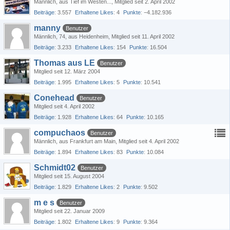
Männlich
aus Tief im Westen...
Mitglied seit 2. April 2002
Beiträge
3.557
Erhaltene Likes
4
Punkte
−4.182.936
manny
Benutzer
Männlich
74
aus Heidenheim
Mitglied seit 11. April 2002
Beiträge
3.233
Erhaltene Likes
154
Punkte
16.504
Thomas aus LE
Benutzer
Mitglied seit 12. März 2004
Beiträge
1.995
Erhaltene Likes
5
Punkte
10.541
Conehead
Benutzer
Mitglied seit 4. April 2002
Beiträge
1.928
Erhaltene Likes
64
Punkte
10.165
compuchaos
Benutzer
Männlich
aus Frankfurt am Main
Mitglied seit 4. April 2002
Beiträge
1.894
Erhaltene Likes
83
Punkte
10.084
Schmidt02
Benutzer
Mitglied seit 15. August 2004
Beiträge
1.829
Erhaltene Likes
2
Punkte
9.502
m e s
Benutzer
Mitglied seit 22. Januar 2009
Beiträge
1.802
Erhaltene Likes
9
Punkte
9.364