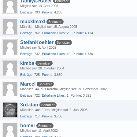
Tamiya-Racer
Benutzer
Mitglied seit 14. April 2006
Beiträge
793
Punkte
4.265
mucklmaxl
Benutzer
Männlich
Mitglied seit 15. August 2005
Beiträge
762
Erhaltene Likes
29
Punkte
4.134
StefanKoehler
Benutzer
Mitglied seit 5. April 2002
Beiträge
732
Erhaltene Likes
40
Punkte
4.730
kimba
Benutzer
Mitglied seit 20. Oktober 2004
Beiträge
725
Punkte
3.650
Marcel
Benutzer
Männlich
44
aus Korntal
Mitglied seit 29. Dezember 2002
Beiträge
722
Erhaltene Likes
1
Punkte
3.821
3rd-dan
Benutzer
Männlich
aus Fürth
Mitglied seit 2. Juni 2005
Beiträge
717
Punkte
3.700
homer
Benutzer
Mitglied seit 11. April 2002