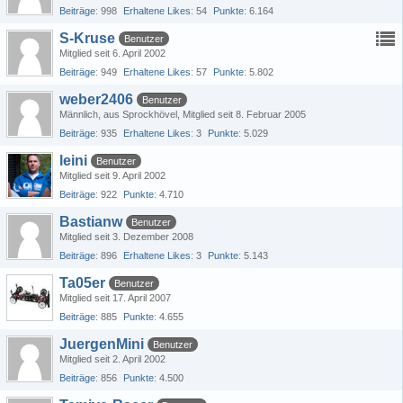
Beiträge
998
Erhaltene Likes
54
Punkte
6.164
S-Kruse
Benutzer
Mitglied seit 6. April 2002
Beiträge
949
Erhaltene Likes
57
Punkte
5.802
weber2406
Benutzer
Männlich
aus Sprockhövel
Mitglied seit 8. Februar 2005
Beiträge
935
Erhaltene Likes
3
Punkte
5.029
leini
Benutzer
Mitglied seit 9. April 2002
Beiträge
922
Punkte
4.710
Bastianw
Benutzer
Mitglied seit 3. Dezember 2008
Beiträge
896
Erhaltene Likes
3
Punkte
5.143
Ta05er
Benutzer
Mitglied seit 17. April 2007
Beiträge
885
Punkte
4.655
JuergenMini
Benutzer
Mitglied seit 2. April 2002
Beiträge
856
Punkte
4.500