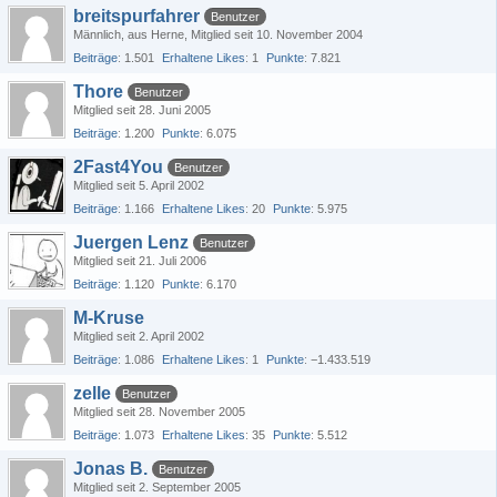
breitspurfahrer
Benutzer
Männlich
aus Herne
Mitglied seit 10. November 2004
Beiträge
1.501
Erhaltene Likes
1
Punkte
7.821
Thore
Benutzer
Mitglied seit 28. Juni 2005
Beiträge
1.200
Punkte
6.075
2Fast4You
Benutzer
Mitglied seit 5. April 2002
Beiträge
1.166
Erhaltene Likes
20
Punkte
5.975
Juergen Lenz
Benutzer
Mitglied seit 21. Juli 2006
Beiträge
1.120
Punkte
6.170
M-Kruse
Mitglied seit 2. April 2002
Beiträge
1.086
Erhaltene Likes
1
Punkte
−1.433.519
zelle
Benutzer
Mitglied seit 28. November 2005
Beiträge
1.073
Erhaltene Likes
35
Punkte
5.512
Jonas B.
Benutzer
Mitglied seit 2. September 2005