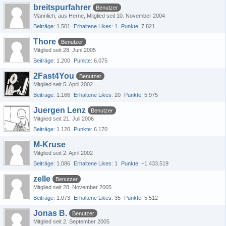
breitspurfahrer
Benutzer
Männlich
aus Herne
Mitglied seit 10. November 2004
Beiträge
1.501
Erhaltene Likes
1
Punkte
7.821
Thore
Benutzer
Mitglied seit 28. Juni 2005
Beiträge
1.200
Punkte
6.075
2Fast4You
Benutzer
Mitglied seit 5. April 2002
Beiträge
1.166
Erhaltene Likes
20
Punkte
5.975
Juergen Lenz
Benutzer
Mitglied seit 21. Juli 2006
Beiträge
1.120
Punkte
6.170
M-Kruse
Mitglied seit 2. April 2002
Beiträge
1.086
Erhaltene Likes
1
Punkte
−1.433.519
zelle
Benutzer
Mitglied seit 28. November 2005
Beiträge
1.073
Erhaltene Likes
35
Punkte
5.512
Jonas B.
Benutzer
Mitglied seit 2. September 2005