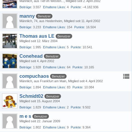
Männlich
aus Tief im Westen...
Mitglied seit 2. April 2002
Beiträge
3.557
Erhaltene Likes
4
Punkte
−4.182.936
manny
Benutzer
Männlich
74
aus Heidenheim
Mitglied seit 11. April 2002
Beiträge
3.233
Erhaltene Likes
154
Punkte
16.504
Thomas aus LE
Benutzer
Mitglied seit 12. März 2004
Beiträge
1.995
Erhaltene Likes
5
Punkte
10.541
Conehead
Benutzer
Mitglied seit 4. April 2002
Beiträge
1.928
Erhaltene Likes
64
Punkte
10.165
compuchaos
Benutzer
Männlich
aus Frankfurt am Main
Mitglied seit 4. April 2002
Beiträge
1.894
Erhaltene Likes
83
Punkte
10.084
Schmidt02
Benutzer
Mitglied seit 15. August 2004
Beiträge
1.829
Erhaltene Likes
2
Punkte
9.502
m e s
Benutzer
Mitglied seit 22. Januar 2009
Beiträge
1.802
Erhaltene Likes
9
Punkte
9.364