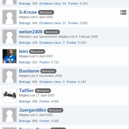
Beiträge
998
Erhaltene Likes
54
Punkte
6.164
S-Kruse
Benutzer
Mitglied seit 6. April 2002
Beiträge
949
Erhaltene Likes
57
Punkte
5.802
weber2406
Benutzer
Männlich
aus Sprockhövel
Mitglied seit 8. Februar 2005
Beiträge
935
Erhaltene Likes
3
Punkte
5.029
leini
Benutzer
Mitglied seit 9. April 2002
Beiträge
922
Punkte
4.710
Bastianw
Benutzer
Mitglied seit 3. Dezember 2008
Beiträge
896
Erhaltene Likes
3
Punkte
5.143
Ta05er
Benutzer
Mitglied seit 17. April 2007
Beiträge
885
Punkte
4.655
JuergenMini
Benutzer
Mitglied seit 2. April 2002
Beiträge
856
Punkte
4.500