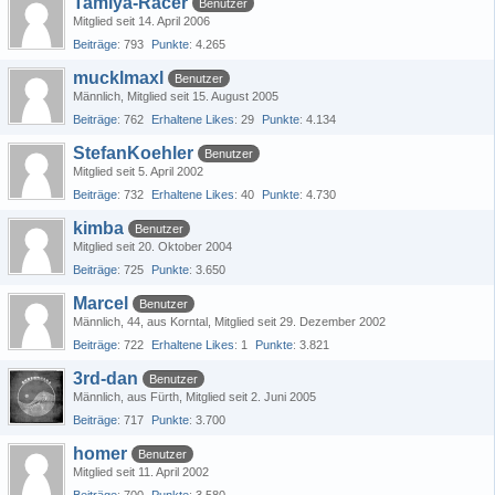
Tamiya-Racer
Benutzer
Mitglied seit 14. April 2006
Beiträge
793
Punkte
4.265
mucklmaxl
Benutzer
Männlich
Mitglied seit 15. August 2005
Beiträge
762
Erhaltene Likes
29
Punkte
4.134
StefanKoehler
Benutzer
Mitglied seit 5. April 2002
Beiträge
732
Erhaltene Likes
40
Punkte
4.730
kimba
Benutzer
Mitglied seit 20. Oktober 2004
Beiträge
725
Punkte
3.650
Marcel
Benutzer
Männlich
44
aus Korntal
Mitglied seit 29. Dezember 2002
Beiträge
722
Erhaltene Likes
1
Punkte
3.821
3rd-dan
Benutzer
Männlich
aus Fürth
Mitglied seit 2. Juni 2005
Beiträge
717
Punkte
3.700
homer
Benutzer
Mitglied seit 11. April 2002