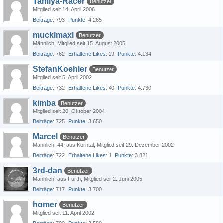
Tamiya-Racer
Benutzer
Mitglied seit 14. April 2006
Beiträge
793
Punkte
4.265
mucklmaxl
Benutzer
Männlich
Mitglied seit 15. August 2005
Beiträge
762
Erhaltene Likes
29
Punkte
4.134
StefanKoehler
Benutzer
Mitglied seit 5. April 2002
Beiträge
732
Erhaltene Likes
40
Punkte
4.730
kimba
Benutzer
Mitglied seit 20. Oktober 2004
Beiträge
725
Punkte
3.650
Marcel
Benutzer
Männlich
44
aus Korntal
Mitglied seit 29. Dezember 2002
Beiträge
722
Erhaltene Likes
1
Punkte
3.821
3rd-dan
Benutzer
Männlich
aus Fürth
Mitglied seit 2. Juni 2005
Beiträge
717
Punkte
3.700
homer
Benutzer
Mitglied seit 11. April 2002