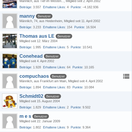
Männlich
aus Tief im Westen...
Mitglied seit 2. April 2002
Beiträge
3.557
Erhaltene Likes
4
Punkte
−4.182.936
manny
Benutzer
Männlich
74
aus Heidenheim
Mitglied seit 11. April 2002
Beiträge
3.233
Erhaltene Likes
154
Punkte
16.504
Thomas aus LE
Benutzer
Mitglied seit 12. März 2004
Beiträge
1.995
Erhaltene Likes
5
Punkte
10.541
Conehead
Benutzer
Mitglied seit 4. April 2002
Beiträge
1.928
Erhaltene Likes
64
Punkte
10.165
compuchaos
Benutzer
Männlich
aus Frankfurt am Main
Mitglied seit 4. April 2002
Beiträge
1.894
Erhaltene Likes
83
Punkte
10.084
Schmidt02
Benutzer
Mitglied seit 15. August 2004
Beiträge
1.829
Erhaltene Likes
2
Punkte
9.502
m e s
Benutzer
Mitglied seit 22. Januar 2009
Beiträge
1.802
Erhaltene Likes
9
Punkte
9.364