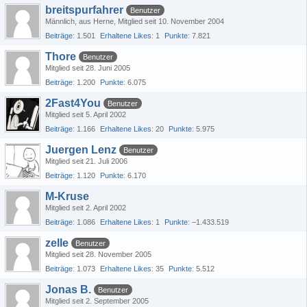
breitspurfahrer
Benutzer
Männlich
aus Herne
Mitglied seit 10. November 2004
Beiträge
1.501
Erhaltene Likes
1
Punkte
7.821
Thore
Benutzer
Mitglied seit 28. Juni 2005
Beiträge
1.200
Punkte
6.075
2Fast4You
Benutzer
Mitglied seit 5. April 2002
Beiträge
1.166
Erhaltene Likes
20
Punkte
5.975
Juergen Lenz
Benutzer
Mitglied seit 21. Juli 2006
Beiträge
1.120
Punkte
6.170
M-Kruse
Mitglied seit 2. April 2002
Beiträge
1.086
Erhaltene Likes
1
Punkte
−1.433.519
zelle
Benutzer
Mitglied seit 28. November 2005
Beiträge
1.073
Erhaltene Likes
35
Punkte
5.512
Jonas B.
Benutzer
Mitglied seit 2. September 2005