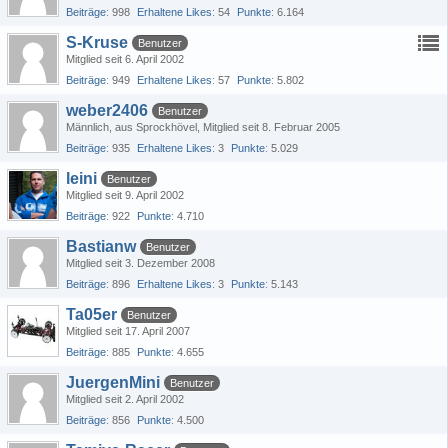
Beiträge
998
Erhaltene Likes
54
Punkte
6.164
S-Kruse
Benutzer
Mitglied seit 6. April 2002
Beiträge
949
Erhaltene Likes
57
Punkte
5.802
weber2406
Benutzer
Männlich
aus Sprockhövel
Mitglied seit 8. Februar 2005
Beiträge
935
Erhaltene Likes
3
Punkte
5.029
leini
Benutzer
Mitglied seit 9. April 2002
Beiträge
922
Punkte
4.710
Bastianw
Benutzer
Mitglied seit 3. Dezember 2008
Beiträge
896
Erhaltene Likes
3
Punkte
5.143
Ta05er
Benutzer
Mitglied seit 17. April 2007
Beiträge
885
Punkte
4.655
JuergenMini
Benutzer
Mitglied seit 2. April 2002
Beiträge
856
Punkte
4.500