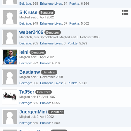
Beiträge
998
Erhaltene Likes
54
Punkte
6.164
S-Kruse
Benutzer
Mitglied seit 6. April 2002
Beiträge
949
Erhaltene Likes
57
Punkte
5.802
weber2406
Benutzer
Männlich
aus Sprockhövel
Mitglied seit 8. Februar 2005
Beiträge
935
Erhaltene Likes
3
Punkte
5.029
leini
Benutzer
Mitglied seit 9. April 2002
Beiträge
922
Punkte
4.710
Bastianw
Benutzer
Mitglied seit 3. Dezember 2008
Beiträge
896
Erhaltene Likes
3
Punkte
5.143
Ta05er
Benutzer
Mitglied seit 17. April 2007
Beiträge
885
Punkte
4.655
JuergenMini
Benutzer
Mitglied seit 2. April 2002
Beiträge
856
Punkte
4.500