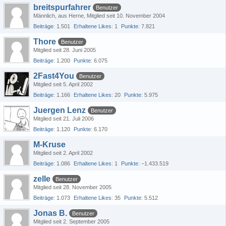
breitspurfahrer
Benutzer
Männlich
aus Herne
Mitglied seit 10. November 2004
Beiträge
1.501
Erhaltene Likes
1
Punkte
7.821
Thore
Benutzer
Mitglied seit 28. Juni 2005
Beiträge
1.200
Punkte
6.075
2Fast4You
Benutzer
Mitglied seit 5. April 2002
Beiträge
1.166
Erhaltene Likes
20
Punkte
5.975
Juergen Lenz
Benutzer
Mitglied seit 21. Juli 2006
Beiträge
1.120
Punkte
6.170
M-Kruse
Mitglied seit 2. April 2002
Beiträge
1.086
Erhaltene Likes
1
Punkte
−1.433.519
zelle
Benutzer
Mitglied seit 28. November 2005
Beiträge
1.073
Erhaltene Likes
35
Punkte
5.512
Jonas B.
Benutzer
Mitglied seit 2. September 2005