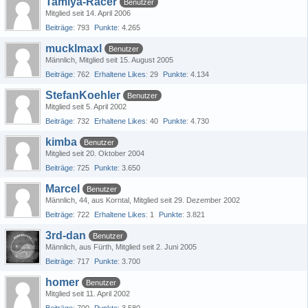
Tamiya-Racer
Benutzer
Mitglied seit 14. April 2006
Beiträge
793
Punkte
4.265
mucklmaxl
Benutzer
Männlich
Mitglied seit 15. August 2005
Beiträge
762
Erhaltene Likes
29
Punkte
4.134
StefanKoehler
Benutzer
Mitglied seit 5. April 2002
Beiträge
732
Erhaltene Likes
40
Punkte
4.730
kimba
Benutzer
Mitglied seit 20. Oktober 2004
Beiträge
725
Punkte
3.650
Marcel
Benutzer
Männlich
44
aus Korntal
Mitglied seit 29. Dezember 2002
Beiträge
722
Erhaltene Likes
1
Punkte
3.821
3rd-dan
Benutzer
Männlich
aus Fürth
Mitglied seit 2. Juni 2005
Beiträge
717
Punkte
3.700
homer
Benutzer
Mitglied seit 11. April 2002