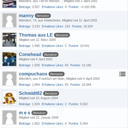
Männlich
aus Tief im Westen...
Mitglied seit 2. April 2002
Beiträge
3.557
Erhaltene Likes
4
Punkte
−4.182.936
manny
Benutzer
Männlich
74
aus Heidenheim
Mitglied seit 11. April 2002
Beiträge
3.233
Erhaltene Likes
154
Punkte
16.504
Thomas aus LE
Benutzer
Mitglied seit 12. März 2004
Beiträge
1.995
Erhaltene Likes
5
Punkte
10.541
Conehead
Benutzer
Mitglied seit 4. April 2002
Beiträge
1.928
Erhaltene Likes
64
Punkte
10.165
compuchaos
Benutzer
Männlich
aus Frankfurt am Main
Mitglied seit 4. April 2002
Beiträge
1.894
Erhaltene Likes
83
Punkte
10.084
Schmidt02
Benutzer
Mitglied seit 15. August 2004
Beiträge
1.829
Erhaltene Likes
2
Punkte
9.502
m e s
Benutzer
Mitglied seit 22. Januar 2009
Beiträge
1.802
Erhaltene Likes
9
Punkte
9.364