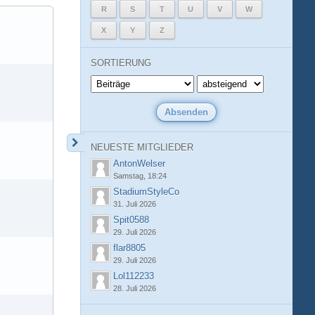
R
S
T
U
V
W
X
Y
Z
SORTIERUNG
NEUESTE MITGLIEDER
AntonWelser
Samstag, 18:24
StadiumStyleCo
31. Juli 2026
Spit0588
29. Juli 2026
flar8805
29. Juli 2026
Lol112233
28. Juli 2026