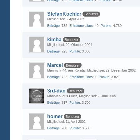
Beiträge
762
Erhaltene Likes
29
Punkte
4.134
StefanKoehler
Benutzer
Mitglied seit 5. April 2002
Beiträge
732
Erhaltene Likes
40
Punkte
4.730
kimba
Benutzer
Mitglied seit 20. Oktober 2004
Beiträge
725
Punkte
3.650
Marcel
Benutzer
Männlich
44
aus Korntal
Mitglied seit 29. Dezember 2002
Beiträge
722
Erhaltene Likes
1
Punkte
3.821
3rd-dan
Benutzer
Männlich
aus Fürth
Mitglied seit 2. Juni 2005
Beiträge
717
Punkte
3.700
homer
Benutzer
Mitglied seit 11. April 2002
Beiträge
700
Punkte
3.580