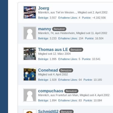
Joerg
Männlich
aus Tief im Westen...
Mitglied seit 2. April 2002
Beiträge
3.557
Erhaltene Likes
4
Punkte
−4.182.936
manny
Benutzer
Männlich
74
aus Heidenheim
Mitglied seit 11. April 2002
Beiträge
3.233
Erhaltene Likes
154
Punkte
16.504
Thomas aus LE
Benutzer
Mitglied seit 12. März 2004
Beiträge
1.995
Erhaltene Likes
5
Punkte
10.541
Conehead
Benutzer
Mitglied seit 4. April 2002
Beiträge
1.928
Erhaltene Likes
64
Punkte
10.165
compuchaos
Benutzer
Männlich
aus Frankfurt am Main
Mitglied seit 4. April 2002
Beiträge
1.894
Erhaltene Likes
83
Punkte
10.084
Schmidt02
Benutzer