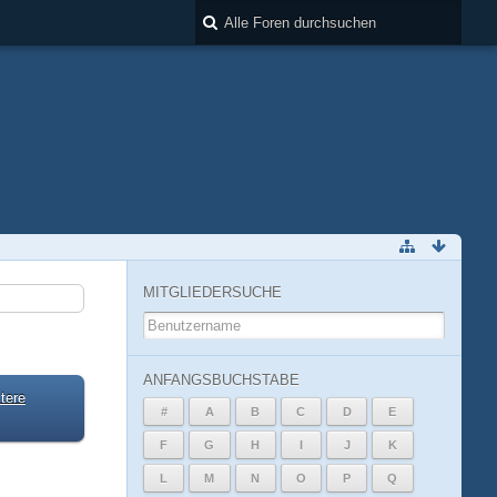
MITGLIEDERSUCHE
ANFANGSBUCHSTABE
tere
#
A
B
C
D
E
F
G
H
I
J
K
L
M
N
O
P
Q