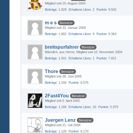
Mitglied seit 15. August 2004
Beiträge
1.829
Erhaltene Likes
2
Punkte
9.502
m e s
Benutzer
Mitglied seit 22. Januar 2009
Beiträge
1.802
Erhaltene Likes
9
Punkte
9.364
breitspurfahrer
Benutzer
Männlich
aus Herne
Mitglied seit 10. November 2004
Beiträge
1.501
Erhaltene Likes
1
Punkte
7.821
Thore
Benutzer
Mitglied seit 28. Juni 2005
Beiträge
1.200
Punkte
6.075
2Fast4You
Benutzer
Mitglied seit 5. April 2002
Beiträge
1.166
Erhaltene Likes
20
Punkte
5.975
Juergen Lenz
Benutzer
Mitglied seit 21. Juli 2006
Beiträge
1.120
Punkte
6.170