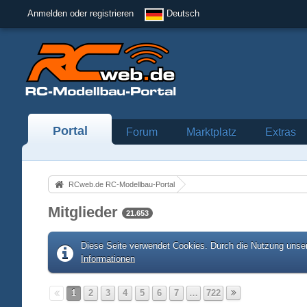
Anmelden oder registrieren
Deutsch
Portal
Forum
Marktplatz
Extras
RCweb.de RC-Modellbau-Portal
Mitglieder
21.653
Diese Seite verwendet Cookies. Durch die Nutzung unser
Informationen
1
2
3
4
5
6
7
…
722