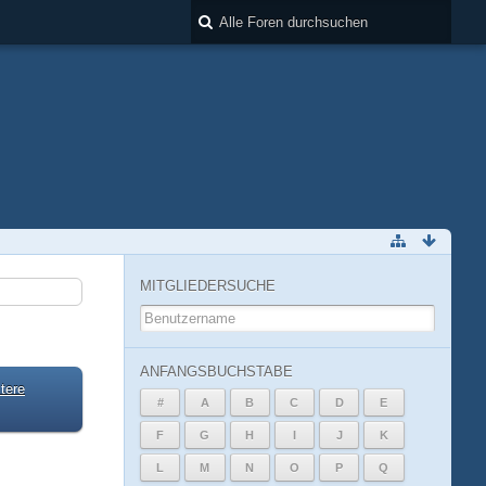
MITGLIEDERSUCHE
ANFANGSBUCHSTABE
tere
#
A
B
C
D
E
F
G
H
I
J
K
L
M
N
O
P
Q