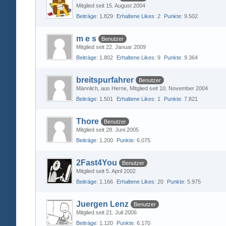
Mitglied seit 15. August 2004
Beiträge
1.829
Erhaltene Likes
2
Punkte
9.502
m e s
Benutzer
Mitglied seit 22. Januar 2009
Beiträge
1.802
Erhaltene Likes
9
Punkte
9.364
breitspurfahrer
Benutzer
Männlich
aus Herne
Mitglied seit 10. November 2004
Beiträge
1.501
Erhaltene Likes
1
Punkte
7.821
Thore
Benutzer
Mitglied seit 28. Juni 2005
Beiträge
1.200
Punkte
6.075
2Fast4You
Benutzer
Mitglied seit 5. April 2002
Beiträge
1.166
Erhaltene Likes
20
Punkte
5.975
Juergen Lenz
Benutzer
Mitglied seit 21. Juli 2006
Beiträge
1.120
Punkte
6.170