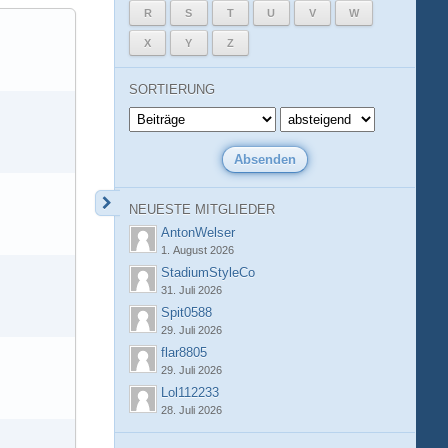
R
S
T
U
V
W
X
Y
Z
SORTIERUNG
NEUESTE MITGLIEDER
AntonWelser
1. August 2026
StadiumStyleCo
31. Juli 2026
Spit0588
29. Juli 2026
flar8805
29. Juli 2026
Lol112233
28. Juli 2026