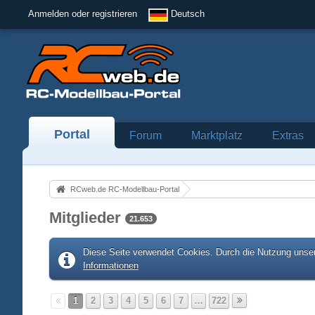
Anmelden oder registrieren
Deutsch
Portal
Forum
Marktplatz
Extras
RCweb.de RC-Modellbau-Portal
Mitglieder
21.653
Diese Seite verwendet Cookies. Durch die Nutzung unser
Informationen
1
2
3
4
5
6
7
…
722