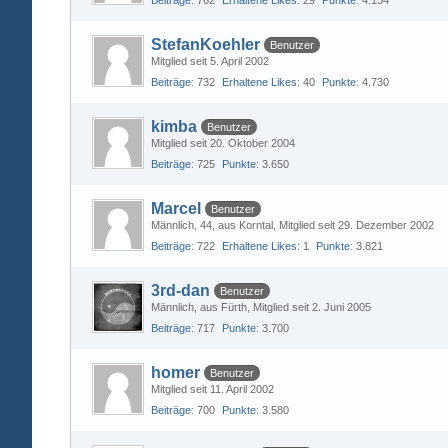
Beiträge
762
Erhaltene Likes
29
Punkte
4.134
StefanKoehler
Benutzer
Mitglied seit 5. April 2002
Beiträge
732
Erhaltene Likes
40
Punkte
4.730
kimba
Benutzer
Mitglied seit 20. Oktober 2004
Beiträge
725
Punkte
3.650
Marcel
Benutzer
Männlich
44
aus Korntal
Mitglied seit 29. Dezember 2002
Beiträge
722
Erhaltene Likes
1
Punkte
3.821
3rd-dan
Benutzer
Männlich
aus Fürth
Mitglied seit 2. Juni 2005
Beiträge
717
Punkte
3.700
homer
Benutzer
Mitglied seit 11. April 2002
Beiträge
700
Punkte
3.580