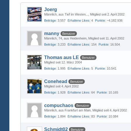
Joerg
Männlich
aus Tief im Westen...
Mitglied seit 2. April 2002
Beiträge
3.557
Erhaltene Likes
4
Punkte
−4.182.936
manny
Benutzer
Männlich
74
aus Heidenheim
Mitglied seit 11. April 2002
Beiträge
3.233
Erhaltene Likes
154
Punkte
16.504
Thomas aus LE
Benutzer
Mitglied seit 12. März 2004
Beiträge
1.995
Erhaltene Likes
5
Punkte
10.541
Conehead
Benutzer
Mitglied seit 4. April 2002
Beiträge
1.928
Erhaltene Likes
64
Punkte
10.165
compuchaos
Benutzer
Männlich
aus Frankfurt am Main
Mitglied seit 4. April 2002
Beiträge
1.894
Erhaltene Likes
83
Punkte
10.084
Schmidt02
Benutzer