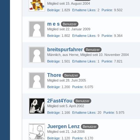
Mitglied seit 15. August 2004
Beiträge
1.829
Erhaltene Likes
2
Punkte
9.502
m e s
Benutzer
Mitglied seit 22. Januar 2009
Beiträge
1.802
Erhaltene Likes
9
Punkte
9.364
breitspurfahrer
Benutzer
Männlich
aus Herne
Mitglied seit 10. November 2004
Beiträge
1.501
Erhaltene Likes
1
Punkte
7.821
Thore
Benutzer
Mitglied seit 28. Juni 2005
Beiträge
1.200
Punkte
6.075
2Fast4You
Benutzer
Mitglied seit 5. April 2002
Beiträge
1.166
Erhaltene Likes
20
Punkte
5.975
Juergen Lenz
Benutzer
Mitglied seit 21. Juli 2006
Beiträge
1.120
Punkte
6.170