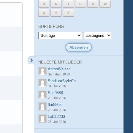
R
S
T
U
V
W
X
Y
Z
SORTIERUNG
NEUESTE MITGLIEDER
AntonWelser
Samstag, 18:24
StadiumStyleCo
31. Juli 2026
Spit0588
29. Juli 2026
flar8805
29. Juli 2026
Lol112233
28. Juli 2026