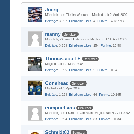
Joerg
Männlich
aus Tief im Westen...
Mitglied seit 2. April 2002
Beiträge
3.557
Erhaltene Likes
4
Punkte
−4.182.936
manny
Benutzer
Männlich
74
aus Heidenheim
Mitglied seit 11. April 2002
Beiträge
3.233
Erhaltene Likes
154
Punkte
16.504
Thomas aus LE
Benutzer
Mitglied seit 12. März 2004
Beiträge
1.995
Erhaltene Likes
5
Punkte
10.541
Conehead
Benutzer
Mitglied seit 4. April 2002
Beiträge
1.928
Erhaltene Likes
64
Punkte
10.165
compuchaos
Benutzer
Männlich
aus Frankfurt am Main
Mitglied seit 4. April 2002
Beiträge
1.894
Erhaltene Likes
83
Punkte
10.084
Schmidt02
Benutzer