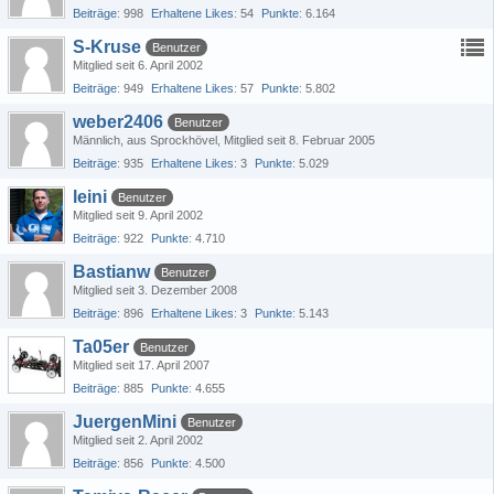
Beiträge
998
Erhaltene Likes
54
Punkte
6.164
S-Kruse
Benutzer
Mitglied seit 6. April 2002
Beiträge
949
Erhaltene Likes
57
Punkte
5.802
weber2406
Benutzer
Männlich
aus Sprockhövel
Mitglied seit 8. Februar 2005
Beiträge
935
Erhaltene Likes
3
Punkte
5.029
leini
Benutzer
Mitglied seit 9. April 2002
Beiträge
922
Punkte
4.710
Bastianw
Benutzer
Mitglied seit 3. Dezember 2008
Beiträge
896
Erhaltene Likes
3
Punkte
5.143
Ta05er
Benutzer
Mitglied seit 17. April 2007
Beiträge
885
Punkte
4.655
JuergenMini
Benutzer
Mitglied seit 2. April 2002
Beiträge
856
Punkte
4.500