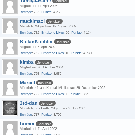
Tamiya-Racer
Benutzer
Mitglied seit 14. April 2006
Beiträge
793
Punkte
4.265
mucklmaxl
Benutzer
Männlich
Mitglied seit 15. August 2005
Beiträge
762
Erhaltene Likes
29
Punkte
4.134
StefanKoehler
Benutzer
Mitglied seit 5. April 2002
Beiträge
732
Erhaltene Likes
40
Punkte
4.730
kimba
Benutzer
Mitglied seit 20. Oktober 2004
Beiträge
725
Punkte
3.650
Marcel
Benutzer
Männlich
44
aus Korntal
Mitglied seit 29. Dezember 2002
Beiträge
722
Erhaltene Likes
1
Punkte
3.821
3rd-dan
Benutzer
Männlich
aus Fürth
Mitglied seit 2. Juni 2005
Beiträge
717
Punkte
3.700
homer
Benutzer
Mitglied seit 11. April 2002