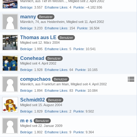
Männlich
aus Tief im Westen...
Mitglied seit 2. April 2002
Beiträge
3.557
Erhaltene Likes
4
Punkte
−4.182.936
manny
Benutzer
Männlich
74
aus Heidenheim
Mitglied seit 11. April 2002
Beiträge
3.233
Erhaltene Likes
154
Punkte
16.504
Thomas aus LE
Benutzer
Mitglied seit 12. März 2004
Beiträge
1.995
Erhaltene Likes
5
Punkte
10.541
Conehead
Benutzer
Mitglied seit 4. April 2002
Beiträge
1.928
Erhaltene Likes
64
Punkte
10.165
compuchaos
Benutzer
Männlich
aus Frankfurt am Main
Mitglied seit 4. April 2002
Beiträge
1.894
Erhaltene Likes
83
Punkte
10.084
Schmidt02
Benutzer
Mitglied seit 15. August 2004
Beiträge
1.829
Erhaltene Likes
2
Punkte
9.502
m e s
Benutzer
Mitglied seit 22. Januar 2009
Beiträge
1.802
Erhaltene Likes
9
Punkte
9.364