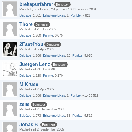
breitspurfahrer
Benutzer
Männlich
aus Herne
Mitglied seit 10. November 2004
Beiträge
1.501
Erhaltene Likes
1
Punkte
7.821
Thore
Benutzer
Mitglied seit 28. Juni 2005
Beiträge
1.200
Punkte
6.075
2Fast4You
Benutzer
Mitglied seit 5. April 2002
Beiträge
1.166
Erhaltene Likes
20
Punkte
5.975
Juergen Lenz
Benutzer
Mitglied seit 21. Juli 2006
Beiträge
1.120
Punkte
6.170
M-Kruse
Mitglied seit 2. April 2002
Beiträge
1.086
Erhaltene Likes
1
Punkte
−1.433.519
zelle
Benutzer
Mitglied seit 28. November 2005
Beiträge
1.073
Erhaltene Likes
35
Punkte
5.512
Jonas B.
Benutzer
Mitglied seit 2. September 2005