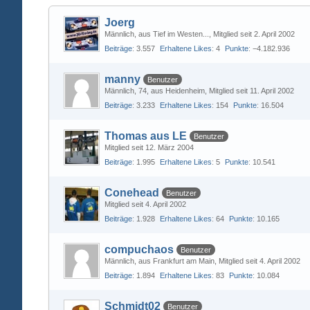
Joerg
Männlich
aus Tief im Westen...
Mitglied seit 2. April 2002
Beiträge
3.557
Erhaltene Likes
4
Punkte
−4.182.936
manny
Benutzer
Männlich
74
aus Heidenheim
Mitglied seit 11. April 2002
Beiträge
3.233
Erhaltene Likes
154
Punkte
16.504
Thomas aus LE
Benutzer
Mitglied seit 12. März 2004
Beiträge
1.995
Erhaltene Likes
5
Punkte
10.541
Conehead
Benutzer
Mitglied seit 4. April 2002
Beiträge
1.928
Erhaltene Likes
64
Punkte
10.165
compuchaos
Benutzer
Männlich
aus Frankfurt am Main
Mitglied seit 4. April 2002
Beiträge
1.894
Erhaltene Likes
83
Punkte
10.084
Schmidt02
Benutzer