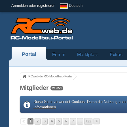
Anmelden oder registrieren
Deutsch
Portal
Forum
Marktplatz
Extras
RCweb.de RC-Modellbau-Portal
Mitglieder
21.653
Diese Seite verwendet Cookies. Durch die Nutzung unser
Informationen
1
2
3
4
5
6
7
…
722