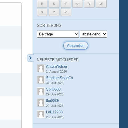
R
S
T
U
V
W
X
Y
Z
SORTIERUNG
NEUESTE MITGLIEDER
AntonWelser
1. August 2026
StadiumStyleCo
31. Juli 2026
Spit0588
29. Juli 2026
flar8805
29. Juli 2026
Lol112233
28. Juli 2026