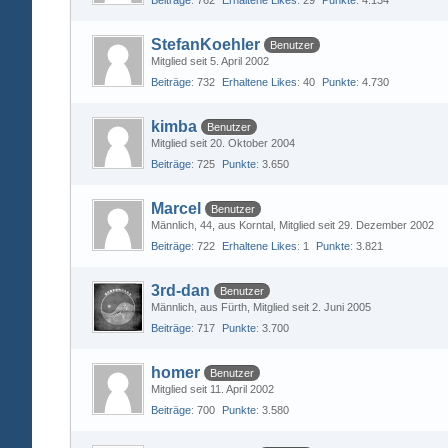
Beiträge
762
Erhaltene Likes
29
Punkte
4.134
StefanKoehler
Benutzer
Mitglied seit 5. April 2002
Beiträge
732
Erhaltene Likes
40
Punkte
4.730
kimba
Benutzer
Mitglied seit 20. Oktober 2004
Beiträge
725
Punkte
3.650
Marcel
Benutzer
Männlich
44
aus Korntal
Mitglied seit 29. Dezember 2002
Beiträge
722
Erhaltene Likes
1
Punkte
3.821
3rd-dan
Benutzer
Männlich
aus Fürth
Mitglied seit 2. Juni 2005
Beiträge
717
Punkte
3.700
homer
Benutzer
Mitglied seit 11. April 2002
Beiträge
700
Punkte
3.580