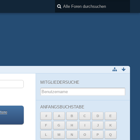
MITGLIEDERSUCHE
ANFANGSBUCHSTABE
tere
#
A
B
C
D
E
F
G
H
I
J
K
L
M
N
O
P
Q