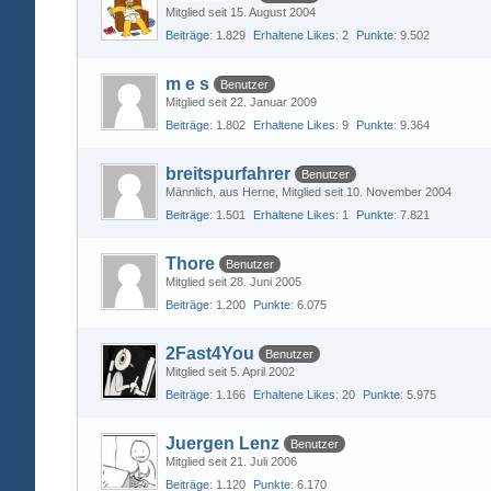
Mitglied seit 15. August 2004
Beiträge
1.829
Erhaltene Likes
2
Punkte
9.502
m e s
Benutzer
Mitglied seit 22. Januar 2009
Beiträge
1.802
Erhaltene Likes
9
Punkte
9.364
breitspurfahrer
Benutzer
Männlich
aus Herne
Mitglied seit 10. November 2004
Beiträge
1.501
Erhaltene Likes
1
Punkte
7.821
Thore
Benutzer
Mitglied seit 28. Juni 2005
Beiträge
1.200
Punkte
6.075
2Fast4You
Benutzer
Mitglied seit 5. April 2002
Beiträge
1.166
Erhaltene Likes
20
Punkte
5.975
Juergen Lenz
Benutzer
Mitglied seit 21. Juli 2006
Beiträge
1.120
Punkte
6.170