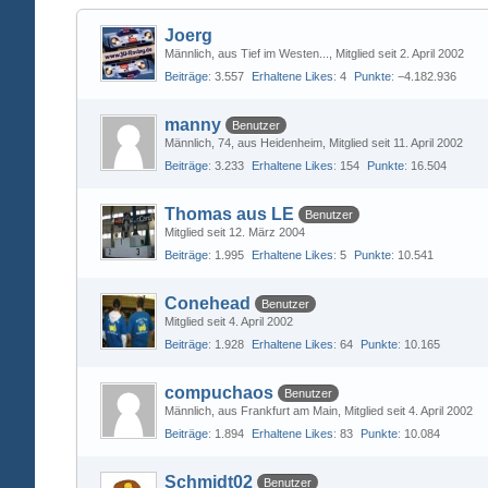
Joerg
Männlich
aus Tief im Westen...
Mitglied seit 2. April 2002
Beiträge
3.557
Erhaltene Likes
4
Punkte
−4.182.936
manny
Benutzer
Männlich
74
aus Heidenheim
Mitglied seit 11. April 2002
Beiträge
3.233
Erhaltene Likes
154
Punkte
16.504
Thomas aus LE
Benutzer
Mitglied seit 12. März 2004
Beiträge
1.995
Erhaltene Likes
5
Punkte
10.541
Conehead
Benutzer
Mitglied seit 4. April 2002
Beiträge
1.928
Erhaltene Likes
64
Punkte
10.165
compuchaos
Benutzer
Männlich
aus Frankfurt am Main
Mitglied seit 4. April 2002
Beiträge
1.894
Erhaltene Likes
83
Punkte
10.084
Schmidt02
Benutzer