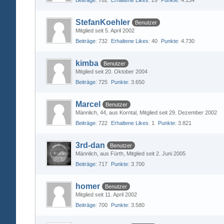
Beiträge
762
Erhaltene Likes
29
Punkte
4.134
StefanKoehler
Benutzer
Mitglied seit 5. April 2002
Beiträge
732
Erhaltene Likes
40
Punkte
4.730
kimba
Benutzer
Mitglied seit 20. Oktober 2004
Beiträge
725
Punkte
3.650
Marcel
Benutzer
Männlich
44
aus Korntal
Mitglied seit 29. Dezember 2002
Beiträge
722
Erhaltene Likes
1
Punkte
3.821
3rd-dan
Benutzer
Männlich
aus Fürth
Mitglied seit 2. Juni 2005
Beiträge
717
Punkte
3.700
homer
Benutzer
Mitglied seit 11. April 2002
Beiträge
700
Punkte
3.580