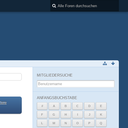
MITGLIEDERSUCHE
ANFANGSBUCHSTABE
tere
#
A
B
C
D
E
F
G
H
I
J
K
L
M
N
O
P
Q