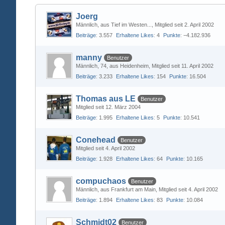
Joerg
Männlich
aus Tief im Westen...
Mitglied seit 2. April 2002
Beiträge
3.557
Erhaltene Likes
4
Punkte
−4.182.936
manny
Benutzer
Männlich
74
aus Heidenheim
Mitglied seit 11. April 2002
Beiträge
3.233
Erhaltene Likes
154
Punkte
16.504
Thomas aus LE
Benutzer
Mitglied seit 12. März 2004
Beiträge
1.995
Erhaltene Likes
5
Punkte
10.541
Conehead
Benutzer
Mitglied seit 4. April 2002
Beiträge
1.928
Erhaltene Likes
64
Punkte
10.165
compuchaos
Benutzer
Männlich
aus Frankfurt am Main
Mitglied seit 4. April 2002
Beiträge
1.894
Erhaltene Likes
83
Punkte
10.084
Schmidt02
Benutzer