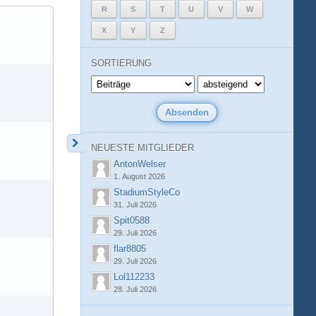
R
S
T
U
V
W
X
Y
Z
SORTIERUNG
NEUESTE MITGLIEDER
AntonWelser
1. August 2026
StadiumStyleCo
31. Juli 2026
Spit0588
29. Juli 2026
flar8805
29. Juli 2026
Lol112233
28. Juli 2026