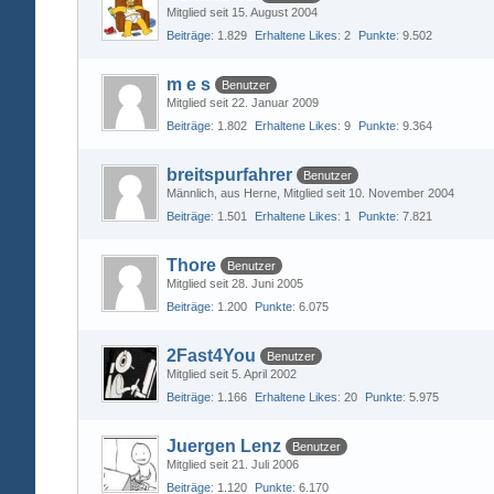
Mitglied seit 15. August 2004
Beiträge
1.829
Erhaltene Likes
2
Punkte
9.502
m e s
Benutzer
Mitglied seit 22. Januar 2009
Beiträge
1.802
Erhaltene Likes
9
Punkte
9.364
breitspurfahrer
Benutzer
Männlich
aus Herne
Mitglied seit 10. November 2004
Beiträge
1.501
Erhaltene Likes
1
Punkte
7.821
Thore
Benutzer
Mitglied seit 28. Juni 2005
Beiträge
1.200
Punkte
6.075
2Fast4You
Benutzer
Mitglied seit 5. April 2002
Beiträge
1.166
Erhaltene Likes
20
Punkte
5.975
Juergen Lenz
Benutzer
Mitglied seit 21. Juli 2006
Beiträge
1.120
Punkte
6.170