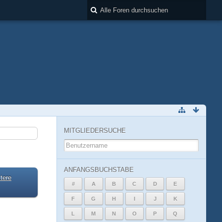
MITGLIEDERSUCHE
ANFANGSBUCHSTABE
tere
#
A
B
C
D
E
F
G
H
I
J
K
L
M
N
O
P
Q