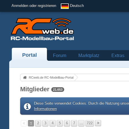
Anmelden oder registrieren
Deutsch
Portal
Forum
Marktplatz
Extras
RCweb.de RC-Modellbau-Portal
Mitglieder
21.653
Diese Seite verwendet Cookies. Durch die Nutzung unser
Informationen
1
2
3
4
5
6
7
…
722