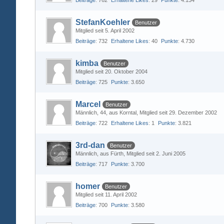
Beiträge
762
Erhaltene Likes
29
Punkte
4.134
StefanKoehler
Benutzer
Mitglied seit 5. April 2002
Beiträge
732
Erhaltene Likes
40
Punkte
4.730
kimba
Benutzer
Mitglied seit 20. Oktober 2004
Beiträge
725
Punkte
3.650
Marcel
Benutzer
Männlich
44
aus Korntal
Mitglied seit 29. Dezember 2002
Beiträge
722
Erhaltene Likes
1
Punkte
3.821
3rd-dan
Benutzer
Männlich
aus Fürth
Mitglied seit 2. Juni 2005
Beiträge
717
Punkte
3.700
homer
Benutzer
Mitglied seit 11. April 2002
Beiträge
700
Punkte
3.580