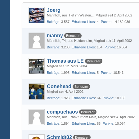
Joerg
Männlich
aus Tief im Westen...
Mitglied seit 2. April 2002
Beiträge
3.557
Erhaltene Likes
4
Punkte
−4.182.936
manny
Benutzer
Männlich
74
aus Heidenheim
Mitglied seit 11. April 2002
Beiträge
3.233
Erhaltene Likes
154
Punkte
16.504
Thomas aus LE
Benutzer
Mitglied seit 12. März 2004
Beiträge
1.995
Erhaltene Likes
5
Punkte
10.541
Conehead
Benutzer
Mitglied seit 4. April 2002
Beiträge
1.928
Erhaltene Likes
64
Punkte
10.165
compuchaos
Benutzer
Männlich
aus Frankfurt am Main
Mitglied seit 4. April 2002
Beiträge
1.894
Erhaltene Likes
83
Punkte
10.084
Schmidt02
Benutzer