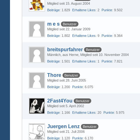
Mitglied seit 15. August 2004
Beiträge
1.829
Erhaltene Likes
2
Punkte
9.502
m e s
Benutzer
Mitglied seit 22. Januar 2009
Beiträge
1.802
Erhaltene Likes
9
Punkte
9.364
breitspurfahrer
Benutzer
Männlich
aus Herne
Mitglied seit 10. November 2004
Beiträge
1.501
Erhaltene Likes
1
Punkte
7.821
Thore
Benutzer
Mitglied seit 28. Juni 2005
Beiträge
1.200
Punkte
6.075
2Fast4You
Benutzer
Mitglied seit 5. April 2002
Beiträge
1.166
Erhaltene Likes
20
Punkte
5.975
Juergen Lenz
Benutzer
Mitglied seit 21. Juli 2006
Beiträge
1.120
Punkte
6.170