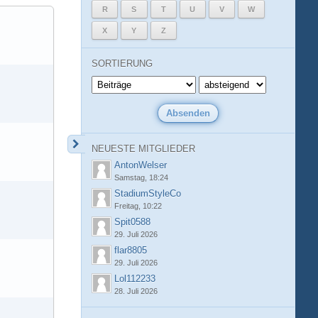
R
S
T
U
V
W
X
Y
Z
SORTIERUNG
NEUESTE MITGLIEDER
AntonWelser
Samstag, 18:24
StadiumStyleCo
Freitag, 10:22
Spit0588
29. Juli 2026
flar8805
29. Juli 2026
Lol112233
28. Juli 2026