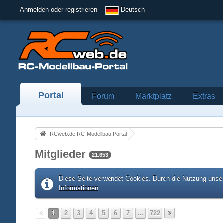
Anmelden oder registrieren
Deutsch
Portal
Forum
Marktplatz
Extras
RCweb.de RC-Modellbau-Portal
Mitglieder
21.653
Diese Seite verwendet Cookies. Durch die Nutzung unser
Informationen
1
2
3
4
5
6
7
…
722