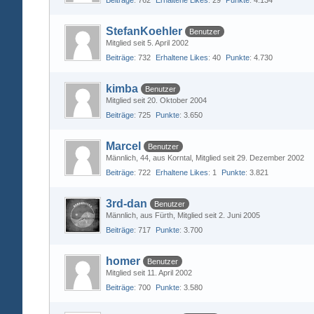
Beiträge
762
Erhaltene Likes
29
Punkte
4.134
StefanKoehler
Benutzer
Mitglied seit 5. April 2002
Beiträge
732
Erhaltene Likes
40
Punkte
4.730
kimba
Benutzer
Mitglied seit 20. Oktober 2004
Beiträge
725
Punkte
3.650
Marcel
Benutzer
Männlich
44
aus Korntal
Mitglied seit 29. Dezember 2002
Beiträge
722
Erhaltene Likes
1
Punkte
3.821
3rd-dan
Benutzer
Männlich
aus Fürth
Mitglied seit 2. Juni 2005
Beiträge
717
Punkte
3.700
homer
Benutzer
Mitglied seit 11. April 2002
Beiträge
700
Punkte
3.580