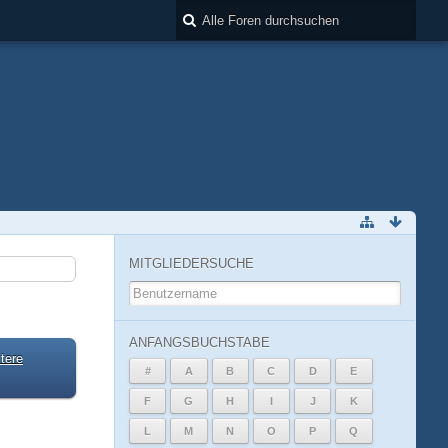
MITGLIEDERSUCHE
ANFANGSBUCHSTABE
tere
#
A
B
C
D
E
F
G
H
I
J
K
L
M
N
O
P
Q