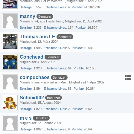
Männlich
aus Tief im Westen...
Mitglied seit 2. April 2002
Beiträge
3.557
Erhaltene Likes
4
Punkte
−4.182.936
manny
Benutzer
Männlich
74
aus Heidenheim
Mitglied seit 11. April 2002
Beiträge
3.233
Erhaltene Likes
154
Punkte
16.504
Thomas aus LE
Benutzer
Mitglied seit 12. März 2004
Beiträge
1.995
Erhaltene Likes
5
Punkte
10.541
Conehead
Benutzer
Mitglied seit 4. April 2002
Beiträge
1.928
Erhaltene Likes
64
Punkte
10.165
compuchaos
Benutzer
Männlich
aus Frankfurt am Main
Mitglied seit 4. April 2002
Beiträge
1.894
Erhaltene Likes
83
Punkte
10.084
Schmidt02
Benutzer
Mitglied seit 15. August 2004
Beiträge
1.829
Erhaltene Likes
2
Punkte
9.502
m e s
Benutzer
Mitglied seit 22. Januar 2009
Beiträge
1.802
Erhaltene Likes
9
Punkte
9.364