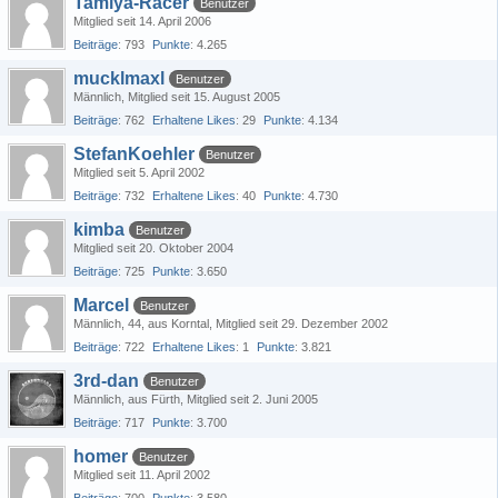
Tamiya-Racer
Benutzer
Mitglied seit 14. April 2006
Beiträge
793
Punkte
4.265
mucklmaxl
Benutzer
Männlich
Mitglied seit 15. August 2005
Beiträge
762
Erhaltene Likes
29
Punkte
4.134
StefanKoehler
Benutzer
Mitglied seit 5. April 2002
Beiträge
732
Erhaltene Likes
40
Punkte
4.730
kimba
Benutzer
Mitglied seit 20. Oktober 2004
Beiträge
725
Punkte
3.650
Marcel
Benutzer
Männlich
44
aus Korntal
Mitglied seit 29. Dezember 2002
Beiträge
722
Erhaltene Likes
1
Punkte
3.821
3rd-dan
Benutzer
Männlich
aus Fürth
Mitglied seit 2. Juni 2005
Beiträge
717
Punkte
3.700
homer
Benutzer
Mitglied seit 11. April 2002