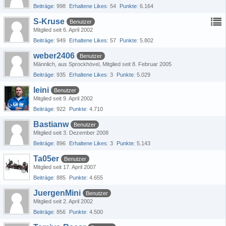
Beiträge
998
Erhaltene Likes
54
Punkte
6.164
S-Kruse
Benutzer
Mitglied seit 6. April 2002
Beiträge
949
Erhaltene Likes
57
Punkte
5.802
weber2406
Benutzer
Männlich
aus Sprockhövel
Mitglied seit 8. Februar 2005
Beiträge
935
Erhaltene Likes
3
Punkte
5.029
leini
Benutzer
Mitglied seit 9. April 2002
Beiträge
922
Punkte
4.710
Bastianw
Benutzer
Mitglied seit 3. Dezember 2008
Beiträge
896
Erhaltene Likes
3
Punkte
5.143
Ta05er
Benutzer
Mitglied seit 17. April 2007
Beiträge
885
Punkte
4.655
JuergenMini
Benutzer
Mitglied seit 2. April 2002
Beiträge
856
Punkte
4.500