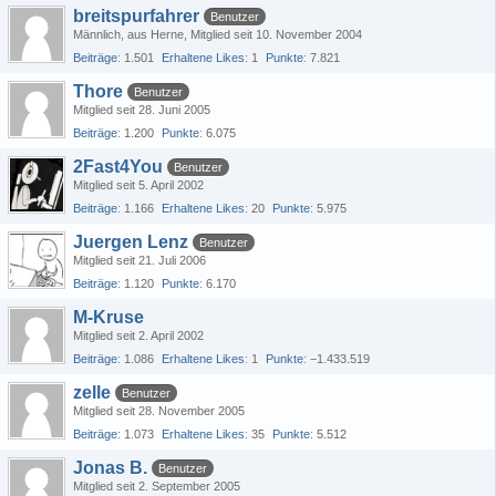
breitspurfahrer
Benutzer
Männlich
aus Herne
Mitglied seit 10. November 2004
Beiträge
1.501
Erhaltene Likes
1
Punkte
7.821
Thore
Benutzer
Mitglied seit 28. Juni 2005
Beiträge
1.200
Punkte
6.075
2Fast4You
Benutzer
Mitglied seit 5. April 2002
Beiträge
1.166
Erhaltene Likes
20
Punkte
5.975
Juergen Lenz
Benutzer
Mitglied seit 21. Juli 2006
Beiträge
1.120
Punkte
6.170
M-Kruse
Mitglied seit 2. April 2002
Beiträge
1.086
Erhaltene Likes
1
Punkte
−1.433.519
zelle
Benutzer
Mitglied seit 28. November 2005
Beiträge
1.073
Erhaltene Likes
35
Punkte
5.512
Jonas B.
Benutzer
Mitglied seit 2. September 2005