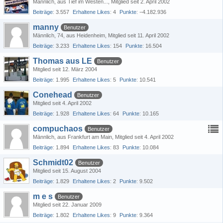
Männlich
aus Tief im Westen...
Mitglied seit 2. April 2002
Beiträge
3.557
Erhaltene Likes
4
Punkte
−4.182.936
manny
Benutzer
Männlich
74
aus Heidenheim
Mitglied seit 11. April 2002
Beiträge
3.233
Erhaltene Likes
154
Punkte
16.504
Thomas aus LE
Benutzer
Mitglied seit 12. März 2004
Beiträge
1.995
Erhaltene Likes
5
Punkte
10.541
Conehead
Benutzer
Mitglied seit 4. April 2002
Beiträge
1.928
Erhaltene Likes
64
Punkte
10.165
compuchaos
Benutzer
Männlich
aus Frankfurt am Main
Mitglied seit 4. April 2002
Beiträge
1.894
Erhaltene Likes
83
Punkte
10.084
Schmidt02
Benutzer
Mitglied seit 15. August 2004
Beiträge
1.829
Erhaltene Likes
2
Punkte
9.502
m e s
Benutzer
Mitglied seit 22. Januar 2009
Beiträge
1.802
Erhaltene Likes
9
Punkte
9.364