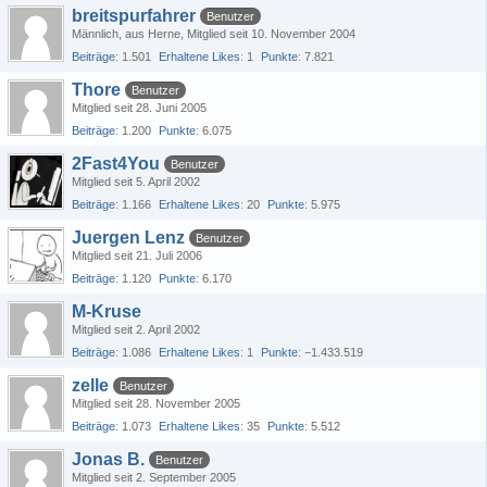
breitspurfahrer
Benutzer
Männlich
aus Herne
Mitglied seit 10. November 2004
Beiträge
1.501
Erhaltene Likes
1
Punkte
7.821
Thore
Benutzer
Mitglied seit 28. Juni 2005
Beiträge
1.200
Punkte
6.075
2Fast4You
Benutzer
Mitglied seit 5. April 2002
Beiträge
1.166
Erhaltene Likes
20
Punkte
5.975
Juergen Lenz
Benutzer
Mitglied seit 21. Juli 2006
Beiträge
1.120
Punkte
6.170
M-Kruse
Mitglied seit 2. April 2002
Beiträge
1.086
Erhaltene Likes
1
Punkte
−1.433.519
zelle
Benutzer
Mitglied seit 28. November 2005
Beiträge
1.073
Erhaltene Likes
35
Punkte
5.512
Jonas B.
Benutzer
Mitglied seit 2. September 2005