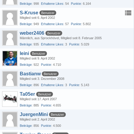
Beiträge
998
Erhaltene Likes
54
Punkte
6.164
S-Kruse
Benutzer
Mitglied seit 6. April 2002
Beiträge
949
Erhaltene Likes
57
Punkte
5.802
weber2406
Benutzer
Männlich
aus Sprockhövel
Mitglied seit 8. Februar 2005
Beiträge
935
Erhaltene Likes
3
Punkte
5.029
leini
Benutzer
Mitglied seit 9. April 2002
Beiträge
922
Punkte
4.710
Bastianw
Benutzer
Mitglied seit 3. Dezember 2008
Beiträge
896
Erhaltene Likes
3
Punkte
5.143
Ta05er
Benutzer
Mitglied seit 17. April 2007
Beiträge
885
Punkte
4.655
JuergenMini
Benutzer
Mitglied seit 2. April 2002
Beiträge
856
Punkte
4.500