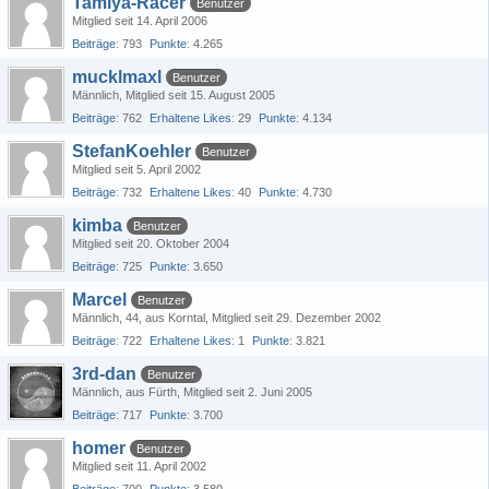
Tamiya-Racer
Benutzer
Mitglied seit 14. April 2006
Beiträge
793
Punkte
4.265
mucklmaxl
Benutzer
Männlich
Mitglied seit 15. August 2005
Beiträge
762
Erhaltene Likes
29
Punkte
4.134
StefanKoehler
Benutzer
Mitglied seit 5. April 2002
Beiträge
732
Erhaltene Likes
40
Punkte
4.730
kimba
Benutzer
Mitglied seit 20. Oktober 2004
Beiträge
725
Punkte
3.650
Marcel
Benutzer
Männlich
44
aus Korntal
Mitglied seit 29. Dezember 2002
Beiträge
722
Erhaltene Likes
1
Punkte
3.821
3rd-dan
Benutzer
Männlich
aus Fürth
Mitglied seit 2. Juni 2005
Beiträge
717
Punkte
3.700
homer
Benutzer
Mitglied seit 11. April 2002