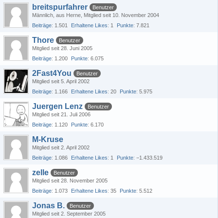
breitspurfahrer
Benutzer
Männlich
aus Herne
Mitglied seit 10. November 2004
Beiträge
1.501
Erhaltene Likes
1
Punkte
7.821
Thore
Benutzer
Mitglied seit 28. Juni 2005
Beiträge
1.200
Punkte
6.075
2Fast4You
Benutzer
Mitglied seit 5. April 2002
Beiträge
1.166
Erhaltene Likes
20
Punkte
5.975
Juergen Lenz
Benutzer
Mitglied seit 21. Juli 2006
Beiträge
1.120
Punkte
6.170
M-Kruse
Mitglied seit 2. April 2002
Beiträge
1.086
Erhaltene Likes
1
Punkte
−1.433.519
zelle
Benutzer
Mitglied seit 28. November 2005
Beiträge
1.073
Erhaltene Likes
35
Punkte
5.512
Jonas B.
Benutzer
Mitglied seit 2. September 2005