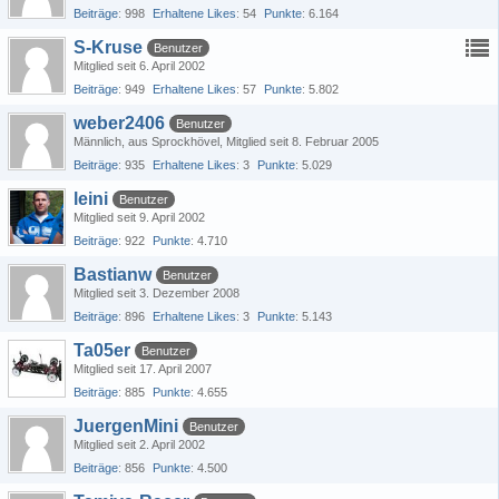
Beiträge
998
Erhaltene Likes
54
Punkte
6.164
S-Kruse
Benutzer
Mitglied seit 6. April 2002
Beiträge
949
Erhaltene Likes
57
Punkte
5.802
weber2406
Benutzer
Männlich
aus Sprockhövel
Mitglied seit 8. Februar 2005
Beiträge
935
Erhaltene Likes
3
Punkte
5.029
leini
Benutzer
Mitglied seit 9. April 2002
Beiträge
922
Punkte
4.710
Bastianw
Benutzer
Mitglied seit 3. Dezember 2008
Beiträge
896
Erhaltene Likes
3
Punkte
5.143
Ta05er
Benutzer
Mitglied seit 17. April 2007
Beiträge
885
Punkte
4.655
JuergenMini
Benutzer
Mitglied seit 2. April 2002
Beiträge
856
Punkte
4.500