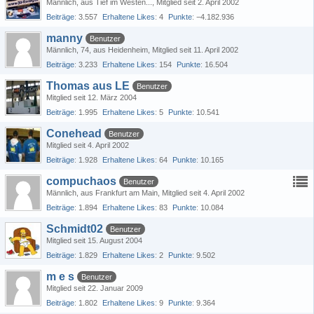
Männlich
aus Tief im Westen...
Mitglied seit 2. April 2002
Beiträge
3.557
Erhaltene Likes
4
Punkte
−4.182.936
manny
Benutzer
Männlich
74
aus Heidenheim
Mitglied seit 11. April 2002
Beiträge
3.233
Erhaltene Likes
154
Punkte
16.504
Thomas aus LE
Benutzer
Mitglied seit 12. März 2004
Beiträge
1.995
Erhaltene Likes
5
Punkte
10.541
Conehead
Benutzer
Mitglied seit 4. April 2002
Beiträge
1.928
Erhaltene Likes
64
Punkte
10.165
compuchaos
Benutzer
Männlich
aus Frankfurt am Main
Mitglied seit 4. April 2002
Beiträge
1.894
Erhaltene Likes
83
Punkte
10.084
Schmidt02
Benutzer
Mitglied seit 15. August 2004
Beiträge
1.829
Erhaltene Likes
2
Punkte
9.502
m e s
Benutzer
Mitglied seit 22. Januar 2009
Beiträge
1.802
Erhaltene Likes
9
Punkte
9.364