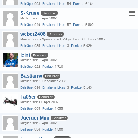
Beiträge
998
Erhaltene Likes
54
Punkte
6.164
S-Kruse
Benutzer
Mitglied seit 6. April 2002
Beiträge
949
Erhaltene Likes
57
Punkte
5.802
weber2406
Benutzer
Männlich
aus Sprockhövel
Mitglied seit 8. Februar 2005
Beiträge
935
Erhaltene Likes
3
Punkte
5.029
leini
Benutzer
Mitglied seit 9. April 2002
Beiträge
922
Punkte
4.710
Bastianw
Benutzer
Mitglied seit 3. Dezember 2008
Beiträge
896
Erhaltene Likes
3
Punkte
5.143
Ta05er
Benutzer
Mitglied seit 17. April 2007
Beiträge
885
Punkte
4.655
JuergenMini
Benutzer
Mitglied seit 2. April 2002
Beiträge
856
Punkte
4.500