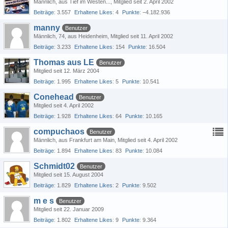
Männlich
aus Tief im Westen...
Mitglied seit 2. April 2002
Beiträge
3.557
Erhaltene Likes
4
Punkte
−4.182.936
manny
Benutzer
Männlich
74
aus Heidenheim
Mitglied seit 11. April 2002
Beiträge
3.233
Erhaltene Likes
154
Punkte
16.504
Thomas aus LE
Benutzer
Mitglied seit 12. März 2004
Beiträge
1.995
Erhaltene Likes
5
Punkte
10.541
Conehead
Benutzer
Mitglied seit 4. April 2002
Beiträge
1.928
Erhaltene Likes
64
Punkte
10.165
compuchaos
Benutzer
Männlich
aus Frankfurt am Main
Mitglied seit 4. April 2002
Beiträge
1.894
Erhaltene Likes
83
Punkte
10.084
Schmidt02
Benutzer
Mitglied seit 15. August 2004
Beiträge
1.829
Erhaltene Likes
2
Punkte
9.502
m e s
Benutzer
Mitglied seit 22. Januar 2009
Beiträge
1.802
Erhaltene Likes
9
Punkte
9.364