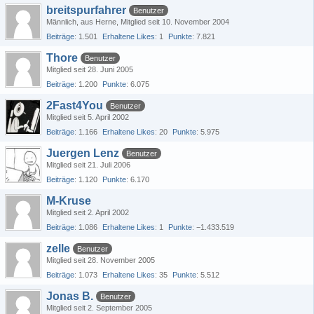
breitspurfahrer
Benutzer
Männlich
aus Herne
Mitglied seit 10. November 2004
Beiträge
1.501
Erhaltene Likes
1
Punkte
7.821
Thore
Benutzer
Mitglied seit 28. Juni 2005
Beiträge
1.200
Punkte
6.075
2Fast4You
Benutzer
Mitglied seit 5. April 2002
Beiträge
1.166
Erhaltene Likes
20
Punkte
5.975
Juergen Lenz
Benutzer
Mitglied seit 21. Juli 2006
Beiträge
1.120
Punkte
6.170
M-Kruse
Mitglied seit 2. April 2002
Beiträge
1.086
Erhaltene Likes
1
Punkte
−1.433.519
zelle
Benutzer
Mitglied seit 28. November 2005
Beiträge
1.073
Erhaltene Likes
35
Punkte
5.512
Jonas B.
Benutzer
Mitglied seit 2. September 2005