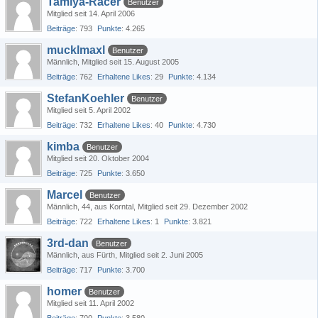
Tamiya-Racer
Benutzer
Mitglied seit 14. April 2006
Beiträge
793
Punkte
4.265
mucklmaxl
Benutzer
Männlich
Mitglied seit 15. August 2005
Beiträge
762
Erhaltene Likes
29
Punkte
4.134
StefanKoehler
Benutzer
Mitglied seit 5. April 2002
Beiträge
732
Erhaltene Likes
40
Punkte
4.730
kimba
Benutzer
Mitglied seit 20. Oktober 2004
Beiträge
725
Punkte
3.650
Marcel
Benutzer
Männlich
44
aus Korntal
Mitglied seit 29. Dezember 2002
Beiträge
722
Erhaltene Likes
1
Punkte
3.821
3rd-dan
Benutzer
Männlich
aus Fürth
Mitglied seit 2. Juni 2005
Beiträge
717
Punkte
3.700
homer
Benutzer
Mitglied seit 11. April 2002