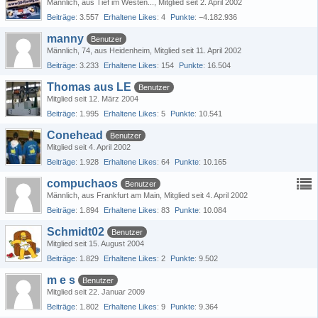
Männlich
aus Tief im Westen...
Mitglied seit 2. April 2002
Beiträge
3.557
Erhaltene Likes
4
Punkte
−4.182.936
manny
Benutzer
Männlich
74
aus Heidenheim
Mitglied seit 11. April 2002
Beiträge
3.233
Erhaltene Likes
154
Punkte
16.504
Thomas aus LE
Benutzer
Mitglied seit 12. März 2004
Beiträge
1.995
Erhaltene Likes
5
Punkte
10.541
Conehead
Benutzer
Mitglied seit 4. April 2002
Beiträge
1.928
Erhaltene Likes
64
Punkte
10.165
compuchaos
Benutzer
Männlich
aus Frankfurt am Main
Mitglied seit 4. April 2002
Beiträge
1.894
Erhaltene Likes
83
Punkte
10.084
Schmidt02
Benutzer
Mitglied seit 15. August 2004
Beiträge
1.829
Erhaltene Likes
2
Punkte
9.502
m e s
Benutzer
Mitglied seit 22. Januar 2009
Beiträge
1.802
Erhaltene Likes
9
Punkte
9.364