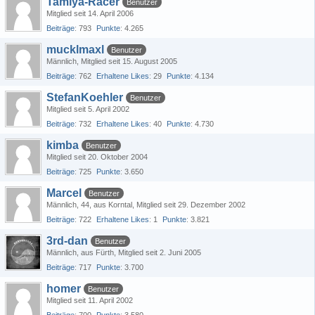
Tamiya-Racer
Benutzer
Mitglied seit 14. April 2006
Beiträge
793
Punkte
4.265
mucklmaxl
Benutzer
Männlich
Mitglied seit 15. August 2005
Beiträge
762
Erhaltene Likes
29
Punkte
4.134
StefanKoehler
Benutzer
Mitglied seit 5. April 2002
Beiträge
732
Erhaltene Likes
40
Punkte
4.730
kimba
Benutzer
Mitglied seit 20. Oktober 2004
Beiträge
725
Punkte
3.650
Marcel
Benutzer
Männlich
44
aus Korntal
Mitglied seit 29. Dezember 2002
Beiträge
722
Erhaltene Likes
1
Punkte
3.821
3rd-dan
Benutzer
Männlich
aus Fürth
Mitglied seit 2. Juni 2005
Beiträge
717
Punkte
3.700
homer
Benutzer
Mitglied seit 11. April 2002