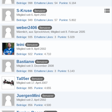
Beiträge
998
Erhaltene Likes
54
Punkte
6.164
S-Kruse
Benutzer
Mitglied seit 6. April 2002
Beiträge
949
Erhaltene Likes
57
Punkte
5.802
weber2406
Benutzer
Männlich
aus Sprockhövel
Mitglied seit 8. Februar 2005
Beiträge
935
Erhaltene Likes
3
Punkte
5.029
leini
Benutzer
Mitglied seit 9. April 2002
Beiträge
922
Punkte
4.710
Bastianw
Benutzer
Mitglied seit 3. Dezember 2008
Beiträge
896
Erhaltene Likes
3
Punkte
5.143
Ta05er
Benutzer
Mitglied seit 17. April 2007
Beiträge
885
Punkte
4.655
JuergenMini
Benutzer
Mitglied seit 2. April 2002
Beiträge
856
Punkte
4.500