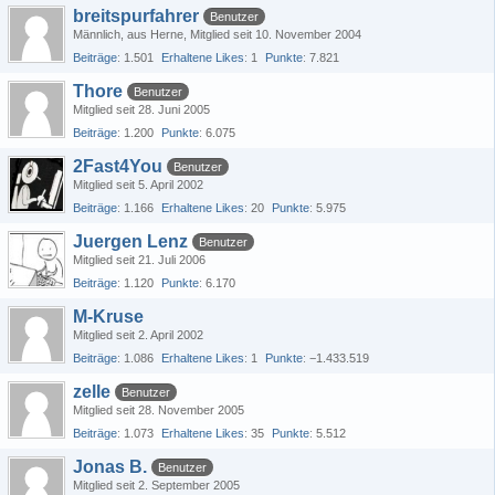
breitspurfahrer
Benutzer
Männlich
aus Herne
Mitglied seit 10. November 2004
Beiträge
1.501
Erhaltene Likes
1
Punkte
7.821
Thore
Benutzer
Mitglied seit 28. Juni 2005
Beiträge
1.200
Punkte
6.075
2Fast4You
Benutzer
Mitglied seit 5. April 2002
Beiträge
1.166
Erhaltene Likes
20
Punkte
5.975
Juergen Lenz
Benutzer
Mitglied seit 21. Juli 2006
Beiträge
1.120
Punkte
6.170
M-Kruse
Mitglied seit 2. April 2002
Beiträge
1.086
Erhaltene Likes
1
Punkte
−1.433.519
zelle
Benutzer
Mitglied seit 28. November 2005
Beiträge
1.073
Erhaltene Likes
35
Punkte
5.512
Jonas B.
Benutzer
Mitglied seit 2. September 2005