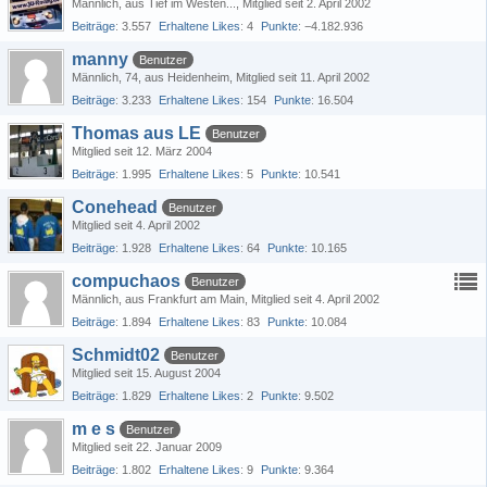
Männlich
aus Tief im Westen...
Mitglied seit 2. April 2002
Beiträge
3.557
Erhaltene Likes
4
Punkte
−4.182.936
manny
Benutzer
Männlich
74
aus Heidenheim
Mitglied seit 11. April 2002
Beiträge
3.233
Erhaltene Likes
154
Punkte
16.504
Thomas aus LE
Benutzer
Mitglied seit 12. März 2004
Beiträge
1.995
Erhaltene Likes
5
Punkte
10.541
Conehead
Benutzer
Mitglied seit 4. April 2002
Beiträge
1.928
Erhaltene Likes
64
Punkte
10.165
compuchaos
Benutzer
Männlich
aus Frankfurt am Main
Mitglied seit 4. April 2002
Beiträge
1.894
Erhaltene Likes
83
Punkte
10.084
Schmidt02
Benutzer
Mitglied seit 15. August 2004
Beiträge
1.829
Erhaltene Likes
2
Punkte
9.502
m e s
Benutzer
Mitglied seit 22. Januar 2009
Beiträge
1.802
Erhaltene Likes
9
Punkte
9.364