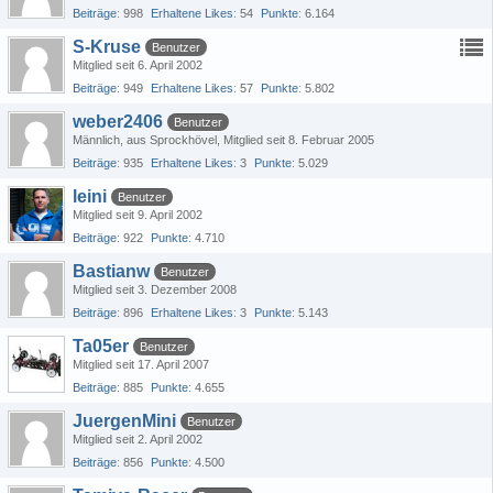
Beiträge
998
Erhaltene Likes
54
Punkte
6.164
S-Kruse
Benutzer
Mitglied seit 6. April 2002
Beiträge
949
Erhaltene Likes
57
Punkte
5.802
weber2406
Benutzer
Männlich
aus Sprockhövel
Mitglied seit 8. Februar 2005
Beiträge
935
Erhaltene Likes
3
Punkte
5.029
leini
Benutzer
Mitglied seit 9. April 2002
Beiträge
922
Punkte
4.710
Bastianw
Benutzer
Mitglied seit 3. Dezember 2008
Beiträge
896
Erhaltene Likes
3
Punkte
5.143
Ta05er
Benutzer
Mitglied seit 17. April 2007
Beiträge
885
Punkte
4.655
JuergenMini
Benutzer
Mitglied seit 2. April 2002
Beiträge
856
Punkte
4.500