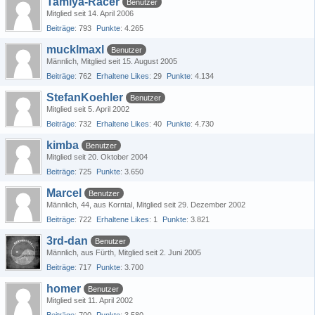
Tamiya-Racer
Benutzer
Mitglied seit 14. April 2006
Beiträge
793
Punkte
4.265
mucklmaxl
Benutzer
Männlich
Mitglied seit 15. August 2005
Beiträge
762
Erhaltene Likes
29
Punkte
4.134
StefanKoehler
Benutzer
Mitglied seit 5. April 2002
Beiträge
732
Erhaltene Likes
40
Punkte
4.730
kimba
Benutzer
Mitglied seit 20. Oktober 2004
Beiträge
725
Punkte
3.650
Marcel
Benutzer
Männlich
44
aus Korntal
Mitglied seit 29. Dezember 2002
Beiträge
722
Erhaltene Likes
1
Punkte
3.821
3rd-dan
Benutzer
Männlich
aus Fürth
Mitglied seit 2. Juni 2005
Beiträge
717
Punkte
3.700
homer
Benutzer
Mitglied seit 11. April 2002