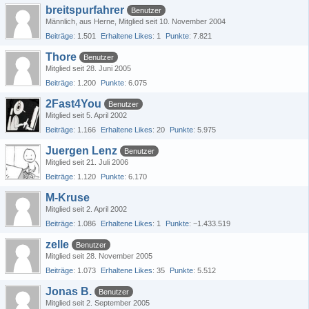
breitspurfahrer
Benutzer
Männlich
aus Herne
Mitglied seit 10. November 2004
Beiträge
1.501
Erhaltene Likes
1
Punkte
7.821
Thore
Benutzer
Mitglied seit 28. Juni 2005
Beiträge
1.200
Punkte
6.075
2Fast4You
Benutzer
Mitglied seit 5. April 2002
Beiträge
1.166
Erhaltene Likes
20
Punkte
5.975
Juergen Lenz
Benutzer
Mitglied seit 21. Juli 2006
Beiträge
1.120
Punkte
6.170
M-Kruse
Mitglied seit 2. April 2002
Beiträge
1.086
Erhaltene Likes
1
Punkte
−1.433.519
zelle
Benutzer
Mitglied seit 28. November 2005
Beiträge
1.073
Erhaltene Likes
35
Punkte
5.512
Jonas B.
Benutzer
Mitglied seit 2. September 2005