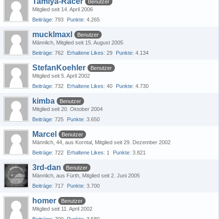
Tamiya-Racer
Benutzer
Mitglied seit 14. April 2006
Beiträge
793
Punkte
4.265
mucklmaxl
Benutzer
Männlich
Mitglied seit 15. August 2005
Beiträge
762
Erhaltene Likes
29
Punkte
4.134
StefanKoehler
Benutzer
Mitglied seit 5. April 2002
Beiträge
732
Erhaltene Likes
40
Punkte
4.730
kimba
Benutzer
Mitglied seit 20. Oktober 2004
Beiträge
725
Punkte
3.650
Marcel
Benutzer
Männlich
44
aus Korntal
Mitglied seit 29. Dezember 2002
Beiträge
722
Erhaltene Likes
1
Punkte
3.821
3rd-dan
Benutzer
Männlich
aus Fürth
Mitglied seit 2. Juni 2005
Beiträge
717
Punkte
3.700
homer
Benutzer
Mitglied seit 11. April 2002