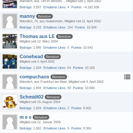
Männlich
aus Tief im Westen...
Mitglied seit 2. April 2002
Beiträge
3.557
Erhaltene Likes
4
Punkte
−4.182.936
manny
Benutzer
Männlich
74
aus Heidenheim
Mitglied seit 11. April 2002
Beiträge
3.233
Erhaltene Likes
154
Punkte
16.504
Thomas aus LE
Benutzer
Mitglied seit 12. März 2004
Beiträge
1.995
Erhaltene Likes
5
Punkte
10.541
Conehead
Benutzer
Mitglied seit 4. April 2002
Beiträge
1.928
Erhaltene Likes
64
Punkte
10.165
compuchaos
Benutzer
Männlich
aus Frankfurt am Main
Mitglied seit 4. April 2002
Beiträge
1.894
Erhaltene Likes
83
Punkte
10.084
Schmidt02
Benutzer
Mitglied seit 15. August 2004
Beiträge
1.829
Erhaltene Likes
2
Punkte
9.502
m e s
Benutzer
Mitglied seit 22. Januar 2009
Beiträge
1.802
Erhaltene Likes
9
Punkte
9.364