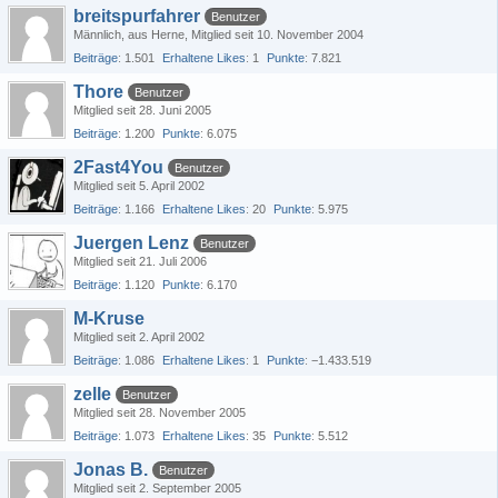
breitspurfahrer
Benutzer
Männlich
aus Herne
Mitglied seit 10. November 2004
Beiträge
1.501
Erhaltene Likes
1
Punkte
7.821
Thore
Benutzer
Mitglied seit 28. Juni 2005
Beiträge
1.200
Punkte
6.075
2Fast4You
Benutzer
Mitglied seit 5. April 2002
Beiträge
1.166
Erhaltene Likes
20
Punkte
5.975
Juergen Lenz
Benutzer
Mitglied seit 21. Juli 2006
Beiträge
1.120
Punkte
6.170
M-Kruse
Mitglied seit 2. April 2002
Beiträge
1.086
Erhaltene Likes
1
Punkte
−1.433.519
zelle
Benutzer
Mitglied seit 28. November 2005
Beiträge
1.073
Erhaltene Likes
35
Punkte
5.512
Jonas B.
Benutzer
Mitglied seit 2. September 2005