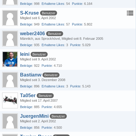
Beiträge
998
Erhaltene Likes
54
Punkte
6.164
S-Kruse
Benutzer
Mitglied seit 6. April 2002
Beiträge
949
Erhaltene Likes
57
Punkte
5.802
weber2406
Benutzer
Männlich
aus Sprockhövel
Mitglied seit 8. Februar 2005
Beiträge
935
Erhaltene Likes
3
Punkte
5.029
leini
Benutzer
Mitglied seit 9. April 2002
Beiträge
922
Punkte
4.710
Bastianw
Benutzer
Mitglied seit 3. Dezember 2008
Beiträge
896
Erhaltene Likes
3
Punkte
5.143
Ta05er
Benutzer
Mitglied seit 17. April 2007
Beiträge
885
Punkte
4.655
JuergenMini
Benutzer
Mitglied seit 2. April 2002
Beiträge
856
Punkte
4.500