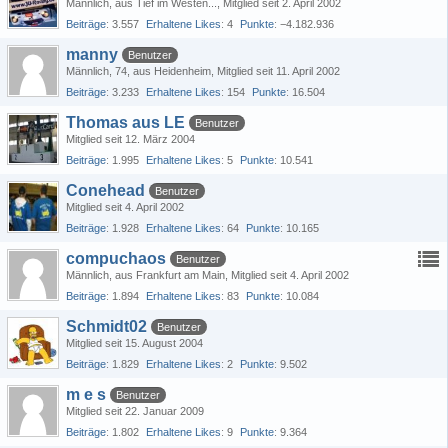
Männlich
aus Tief im Westen...
Mitglied seit 2. April 2002
Beiträge
3.557
Erhaltene Likes
4
Punkte
−4.182.936
manny
Benutzer
Männlich
74
aus Heidenheim
Mitglied seit 11. April 2002
Beiträge
3.233
Erhaltene Likes
154
Punkte
16.504
Thomas aus LE
Benutzer
Mitglied seit 12. März 2004
Beiträge
1.995
Erhaltene Likes
5
Punkte
10.541
Conehead
Benutzer
Mitglied seit 4. April 2002
Beiträge
1.928
Erhaltene Likes
64
Punkte
10.165
compuchaos
Benutzer
Männlich
aus Frankfurt am Main
Mitglied seit 4. April 2002
Beiträge
1.894
Erhaltene Likes
83
Punkte
10.084
Schmidt02
Benutzer
Mitglied seit 15. August 2004
Beiträge
1.829
Erhaltene Likes
2
Punkte
9.502
m e s
Benutzer
Mitglied seit 22. Januar 2009
Beiträge
1.802
Erhaltene Likes
9
Punkte
9.364