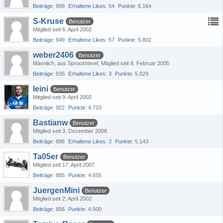
Beiträge
998
Erhaltene Likes
54
Punkte
6.164
S-Kruse
Benutzer
Mitglied seit 6. April 2002
Beiträge
949
Erhaltene Likes
57
Punkte
5.802
weber2406
Benutzer
Männlich
aus Sprockhövel
Mitglied seit 8. Februar 2005
Beiträge
935
Erhaltene Likes
3
Punkte
5.029
leini
Benutzer
Mitglied seit 9. April 2002
Beiträge
922
Punkte
4.710
Bastianw
Benutzer
Mitglied seit 3. Dezember 2008
Beiträge
896
Erhaltene Likes
3
Punkte
5.143
Ta05er
Benutzer
Mitglied seit 17. April 2007
Beiträge
885
Punkte
4.655
JuergenMini
Benutzer
Mitglied seit 2. April 2002
Beiträge
856
Punkte
4.500