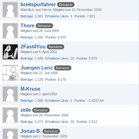
breitspurfahrer
Benutzer
Männlich
aus Herne
Mitglied seit 10. November 2004
Beiträge
1.501
Erhaltene Likes
1
Punkte
7.821
Thore
Benutzer
Mitglied seit 28. Juni 2005
Beiträge
1.200
Punkte
6.075
2Fast4You
Benutzer
Mitglied seit 5. April 2002
Beiträge
1.166
Erhaltene Likes
20
Punkte
5.975
Juergen Lenz
Benutzer
Mitglied seit 21. Juli 2006
Beiträge
1.120
Punkte
6.170
M-Kruse
Mitglied seit 2. April 2002
Beiträge
1.086
Erhaltene Likes
1
Punkte
−1.433.519
zelle
Benutzer
Mitglied seit 28. November 2005
Beiträge
1.073
Erhaltene Likes
35
Punkte
5.512
Jonas B.
Benutzer
Mitglied seit 2. September 2005