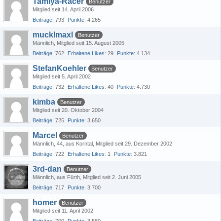
Tamiya-Racer
Benutzer
Mitglied seit 14. April 2006
Beiträge
793
Punkte
4.265
mucklmaxl
Benutzer
Männlich
Mitglied seit 15. August 2005
Beiträge
762
Erhaltene Likes
29
Punkte
4.134
StefanKoehler
Benutzer
Mitglied seit 5. April 2002
Beiträge
732
Erhaltene Likes
40
Punkte
4.730
kimba
Benutzer
Mitglied seit 20. Oktober 2004
Beiträge
725
Punkte
3.650
Marcel
Benutzer
Männlich
44
aus Korntal
Mitglied seit 29. Dezember 2002
Beiträge
722
Erhaltene Likes
1
Punkte
3.821
3rd-dan
Benutzer
Männlich
aus Fürth
Mitglied seit 2. Juni 2005
Beiträge
717
Punkte
3.700
homer
Benutzer
Mitglied seit 11. April 2002