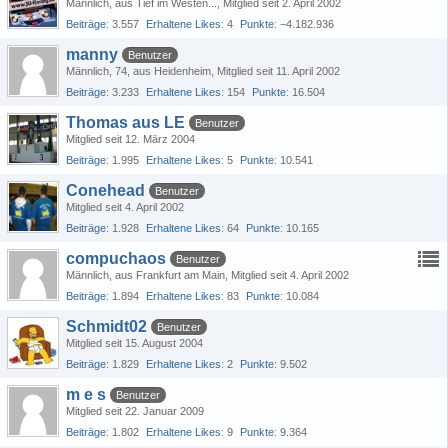
Männlich
aus Tief im Westen...
Mitglied seit 2. April 2002
Beiträge
3.557
Erhaltene Likes
4
Punkte
−4.182.936
manny
Benutzer
Männlich
74
aus Heidenheim
Mitglied seit 11. April 2002
Beiträge
3.233
Erhaltene Likes
154
Punkte
16.504
Thomas aus LE
Benutzer
Mitglied seit 12. März 2004
Beiträge
1.995
Erhaltene Likes
5
Punkte
10.541
Conehead
Benutzer
Mitglied seit 4. April 2002
Beiträge
1.928
Erhaltene Likes
64
Punkte
10.165
compuchaos
Benutzer
Männlich
aus Frankfurt am Main
Mitglied seit 4. April 2002
Beiträge
1.894
Erhaltene Likes
83
Punkte
10.084
Schmidt02
Benutzer
Mitglied seit 15. August 2004
Beiträge
1.829
Erhaltene Likes
2
Punkte
9.502
m e s
Benutzer
Mitglied seit 22. Januar 2009
Beiträge
1.802
Erhaltene Likes
9
Punkte
9.364