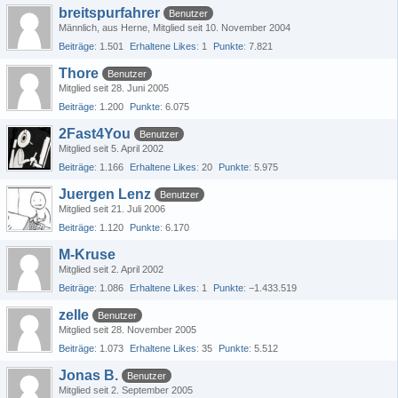
breitspurfahrer
Benutzer
Männlich
aus Herne
Mitglied seit 10. November 2004
Beiträge
1.501
Erhaltene Likes
1
Punkte
7.821
Thore
Benutzer
Mitglied seit 28. Juni 2005
Beiträge
1.200
Punkte
6.075
2Fast4You
Benutzer
Mitglied seit 5. April 2002
Beiträge
1.166
Erhaltene Likes
20
Punkte
5.975
Juergen Lenz
Benutzer
Mitglied seit 21. Juli 2006
Beiträge
1.120
Punkte
6.170
M-Kruse
Mitglied seit 2. April 2002
Beiträge
1.086
Erhaltene Likes
1
Punkte
−1.433.519
zelle
Benutzer
Mitglied seit 28. November 2005
Beiträge
1.073
Erhaltene Likes
35
Punkte
5.512
Jonas B.
Benutzer
Mitglied seit 2. September 2005