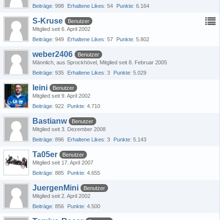
Beiträge
998
Erhaltene Likes
54
Punkte
6.164
S-Kruse
Benutzer
Mitglied seit 6. April 2002
Beiträge
949
Erhaltene Likes
57
Punkte
5.802
weber2406
Benutzer
Männlich
aus Sprockhövel
Mitglied seit 8. Februar 2005
Beiträge
935
Erhaltene Likes
3
Punkte
5.029
leini
Benutzer
Mitglied seit 9. April 2002
Beiträge
922
Punkte
4.710
Bastianw
Benutzer
Mitglied seit 3. Dezember 2008
Beiträge
896
Erhaltene Likes
3
Punkte
5.143
Ta05er
Benutzer
Mitglied seit 17. April 2007
Beiträge
885
Punkte
4.655
JuergenMini
Benutzer
Mitglied seit 2. April 2002
Beiträge
856
Punkte
4.500