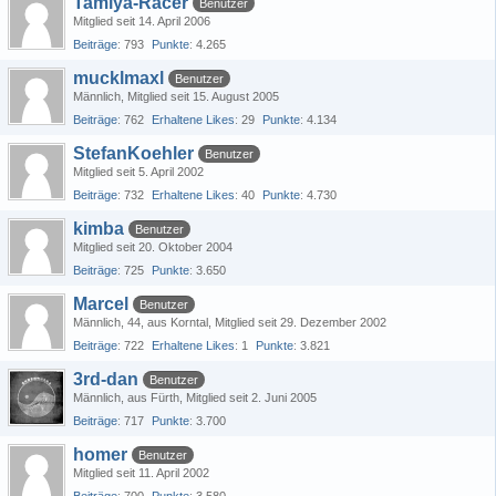
Tamiya-Racer
Benutzer
Mitglied seit 14. April 2006
Beiträge
793
Punkte
4.265
mucklmaxl
Benutzer
Männlich
Mitglied seit 15. August 2005
Beiträge
762
Erhaltene Likes
29
Punkte
4.134
StefanKoehler
Benutzer
Mitglied seit 5. April 2002
Beiträge
732
Erhaltene Likes
40
Punkte
4.730
kimba
Benutzer
Mitglied seit 20. Oktober 2004
Beiträge
725
Punkte
3.650
Marcel
Benutzer
Männlich
44
aus Korntal
Mitglied seit 29. Dezember 2002
Beiträge
722
Erhaltene Likes
1
Punkte
3.821
3rd-dan
Benutzer
Männlich
aus Fürth
Mitglied seit 2. Juni 2005
Beiträge
717
Punkte
3.700
homer
Benutzer
Mitglied seit 11. April 2002