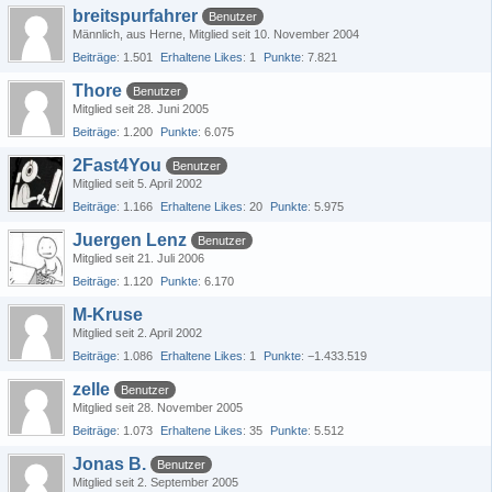
breitspurfahrer
Benutzer
Männlich
aus Herne
Mitglied seit 10. November 2004
Beiträge
1.501
Erhaltene Likes
1
Punkte
7.821
Thore
Benutzer
Mitglied seit 28. Juni 2005
Beiträge
1.200
Punkte
6.075
2Fast4You
Benutzer
Mitglied seit 5. April 2002
Beiträge
1.166
Erhaltene Likes
20
Punkte
5.975
Juergen Lenz
Benutzer
Mitglied seit 21. Juli 2006
Beiträge
1.120
Punkte
6.170
M-Kruse
Mitglied seit 2. April 2002
Beiträge
1.086
Erhaltene Likes
1
Punkte
−1.433.519
zelle
Benutzer
Mitglied seit 28. November 2005
Beiträge
1.073
Erhaltene Likes
35
Punkte
5.512
Jonas B.
Benutzer
Mitglied seit 2. September 2005