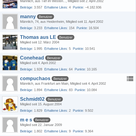
Männlich
aus Tief im Westen...
Mitglied seit 2. April 2002
Beiträge
3.557
Erhaltene Likes
4
Punkte
−4.182.936
manny
Benutzer
Männlich
74
aus Heidenheim
Mitglied seit 11. April 2002
Beiträge
3.233
Erhaltene Likes
154
Punkte
16.504
Thomas aus LE
Benutzer
Mitglied seit 12. März 2004
Beiträge
1.995
Erhaltene Likes
5
Punkte
10.541
Conehead
Benutzer
Mitglied seit 4. April 2002
Beiträge
1.928
Erhaltene Likes
64
Punkte
10.165
compuchaos
Benutzer
Männlich
aus Frankfurt am Main
Mitglied seit 4. April 2002
Beiträge
1.894
Erhaltene Likes
83
Punkte
10.084
Schmidt02
Benutzer
Mitglied seit 15. August 2004
Beiträge
1.829
Erhaltene Likes
2
Punkte
9.502
m e s
Benutzer
Mitglied seit 22. Januar 2009
Beiträge
1.802
Erhaltene Likes
9
Punkte
9.364