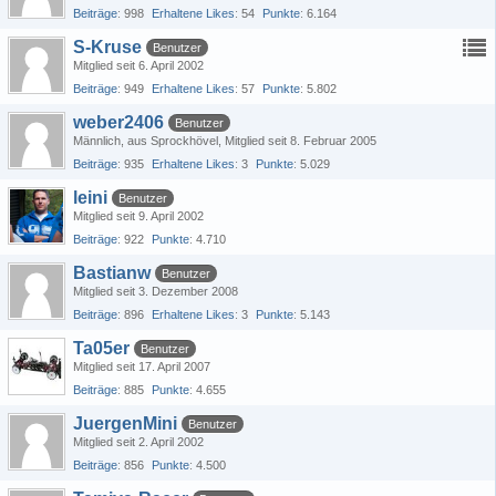
Beiträge
998
Erhaltene Likes
54
Punkte
6.164
S-Kruse
Benutzer
Mitglied seit 6. April 2002
Beiträge
949
Erhaltene Likes
57
Punkte
5.802
weber2406
Benutzer
Männlich
aus Sprockhövel
Mitglied seit 8. Februar 2005
Beiträge
935
Erhaltene Likes
3
Punkte
5.029
leini
Benutzer
Mitglied seit 9. April 2002
Beiträge
922
Punkte
4.710
Bastianw
Benutzer
Mitglied seit 3. Dezember 2008
Beiträge
896
Erhaltene Likes
3
Punkte
5.143
Ta05er
Benutzer
Mitglied seit 17. April 2007
Beiträge
885
Punkte
4.655
JuergenMini
Benutzer
Mitglied seit 2. April 2002
Beiträge
856
Punkte
4.500