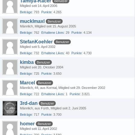
Tamiya-Racer
Benutzer
Mitglied seit 14. April 2006
Beiträge
793
Punkte
4.265
mucklmaxl
Benutzer
Männlich
Mitglied seit 15. August 2005
Beiträge
762
Erhaltene Likes
29
Punkte
4.134
StefanKoehler
Benutzer
Mitglied seit 5. April 2002
Beiträge
732
Erhaltene Likes
40
Punkte
4.730
kimba
Benutzer
Mitglied seit 20. Oktober 2004
Beiträge
725
Punkte
3.650
Marcel
Benutzer
Männlich
44
aus Korntal
Mitglied seit 29. Dezember 2002
Beiträge
722
Erhaltene Likes
1
Punkte
3.821
3rd-dan
Benutzer
Männlich
aus Fürth
Mitglied seit 2. Juni 2005
Beiträge
717
Punkte
3.700
homer
Benutzer
Mitglied seit 11. April 2002