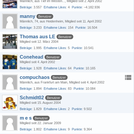
Männlich
aus Tief im Westen...
Mitglied seit 2. April 2002
Beiträge
3.557
Erhaltene Likes
4
Punkte
−4.182.936
manny
Benutzer
Männlich
74
aus Heidenheim
Mitglied seit 11. April 2002
Beiträge
3.233
Erhaltene Likes
154
Punkte
16.504
Thomas aus LE
Benutzer
Mitglied seit 12. März 2004
Beiträge
1.995
Erhaltene Likes
5
Punkte
10.541
Conehead
Benutzer
Mitglied seit 4. April 2002
Beiträge
1.928
Erhaltene Likes
64
Punkte
10.165
compuchaos
Benutzer
Männlich
aus Frankfurt am Main
Mitglied seit 4. April 2002
Beiträge
1.894
Erhaltene Likes
83
Punkte
10.084
Schmidt02
Benutzer
Mitglied seit 15. August 2004
Beiträge
1.829
Erhaltene Likes
2
Punkte
9.502
m e s
Benutzer
Mitglied seit 22. Januar 2009
Beiträge
1.802
Erhaltene Likes
9
Punkte
9.364