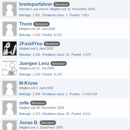
breitspurfahrer
Benutzer
Männlich
aus Herne
Mitglied seit 10. November 2004
Beiträge
1.501
Erhaltene Likes
1
Punkte
7.821
Thore
Benutzer
Mitglied seit 28. Juni 2005
Beiträge
1.200
Punkte
6.075
2Fast4You
Benutzer
Mitglied seit 5. April 2002
Beiträge
1.166
Erhaltene Likes
20
Punkte
5.975
Juergen Lenz
Benutzer
Mitglied seit 21. Juli 2006
Beiträge
1.120
Punkte
6.170
M-Kruse
Mitglied seit 2. April 2002
Beiträge
1.086
Erhaltene Likes
1
Punkte
−1.433.519
zelle
Benutzer
Mitglied seit 28. November 2005
Beiträge
1.073
Erhaltene Likes
35
Punkte
5.512
Jonas B.
Benutzer
Mitglied seit 2. September 2005