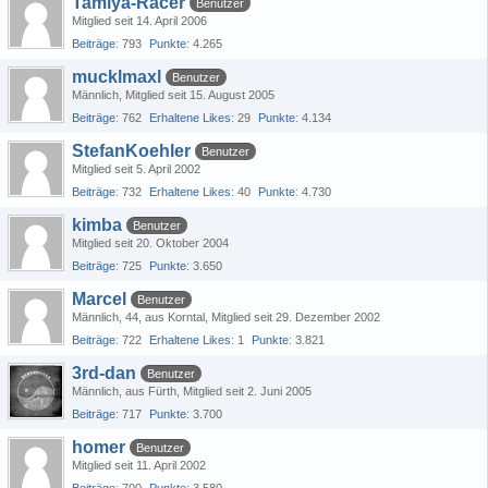
Tamiya-Racer
Benutzer
Mitglied seit 14. April 2006
Beiträge
793
Punkte
4.265
mucklmaxl
Benutzer
Männlich
Mitglied seit 15. August 2005
Beiträge
762
Erhaltene Likes
29
Punkte
4.134
StefanKoehler
Benutzer
Mitglied seit 5. April 2002
Beiträge
732
Erhaltene Likes
40
Punkte
4.730
kimba
Benutzer
Mitglied seit 20. Oktober 2004
Beiträge
725
Punkte
3.650
Marcel
Benutzer
Männlich
44
aus Korntal
Mitglied seit 29. Dezember 2002
Beiträge
722
Erhaltene Likes
1
Punkte
3.821
3rd-dan
Benutzer
Männlich
aus Fürth
Mitglied seit 2. Juni 2005
Beiträge
717
Punkte
3.700
homer
Benutzer
Mitglied seit 11. April 2002