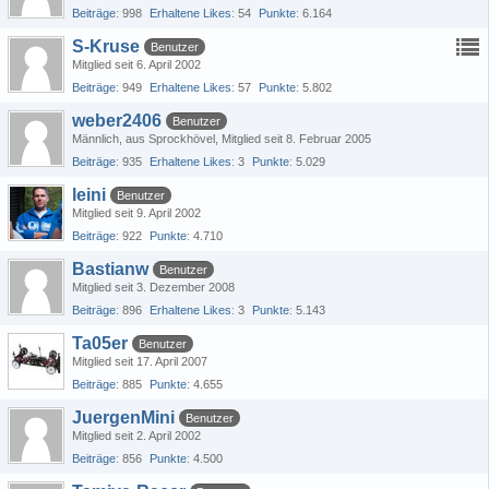
Beiträge
998
Erhaltene Likes
54
Punkte
6.164
S-Kruse
Benutzer
Mitglied seit 6. April 2002
Beiträge
949
Erhaltene Likes
57
Punkte
5.802
weber2406
Benutzer
Männlich
aus Sprockhövel
Mitglied seit 8. Februar 2005
Beiträge
935
Erhaltene Likes
3
Punkte
5.029
leini
Benutzer
Mitglied seit 9. April 2002
Beiträge
922
Punkte
4.710
Bastianw
Benutzer
Mitglied seit 3. Dezember 2008
Beiträge
896
Erhaltene Likes
3
Punkte
5.143
Ta05er
Benutzer
Mitglied seit 17. April 2007
Beiträge
885
Punkte
4.655
JuergenMini
Benutzer
Mitglied seit 2. April 2002
Beiträge
856
Punkte
4.500