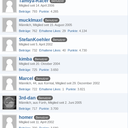
Tamiya-Racer
Benutzer
Mitglied seit 14. April 2006
Beiträge
793
Punkte
4.265
mucklmaxl
Benutzer
Männlich
Mitglied seit 15. August 2005
Beiträge
762
Erhaltene Likes
29
Punkte
4.134
StefanKoehler
Benutzer
Mitglied seit 5. April 2002
Beiträge
732
Erhaltene Likes
40
Punkte
4.730
kimba
Benutzer
Mitglied seit 20. Oktober 2004
Beiträge
725
Punkte
3.650
Marcel
Benutzer
Männlich
44
aus Korntal
Mitglied seit 29. Dezember 2002
Beiträge
722
Erhaltene Likes
1
Punkte
3.821
3rd-dan
Benutzer
Männlich
aus Fürth
Mitglied seit 2. Juni 2005
Beiträge
717
Punkte
3.700
homer
Benutzer
Mitglied seit 11. April 2002