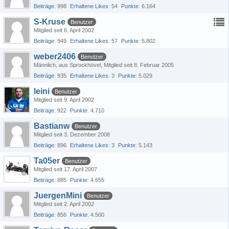
Beiträge
998
Erhaltene Likes
54
Punkte
6.164
S-Kruse
Benutzer
Mitglied seit 6. April 2002
Beiträge
949
Erhaltene Likes
57
Punkte
5.802
weber2406
Benutzer
Männlich
aus Sprockhövel
Mitglied seit 8. Februar 2005
Beiträge
935
Erhaltene Likes
3
Punkte
5.029
leini
Benutzer
Mitglied seit 9. April 2002
Beiträge
922
Punkte
4.710
Bastianw
Benutzer
Mitglied seit 3. Dezember 2008
Beiträge
896
Erhaltene Likes
3
Punkte
5.143
Ta05er
Benutzer
Mitglied seit 17. April 2007
Beiträge
885
Punkte
4.655
JuergenMini
Benutzer
Mitglied seit 2. April 2002
Beiträge
856
Punkte
4.500