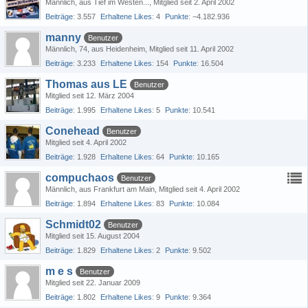
Männlich
aus Tief im Westen...
Mitglied seit 2. April 2002
Beiträge
3.557
Erhaltene Likes
4
Punkte
−4.182.936
manny
Benutzer
Männlich
74
aus Heidenheim
Mitglied seit 11. April 2002
Beiträge
3.233
Erhaltene Likes
154
Punkte
16.504
Thomas aus LE
Benutzer
Mitglied seit 12. März 2004
Beiträge
1.995
Erhaltene Likes
5
Punkte
10.541
Conehead
Benutzer
Mitglied seit 4. April 2002
Beiträge
1.928
Erhaltene Likes
64
Punkte
10.165
compuchaos
Benutzer
Männlich
aus Frankfurt am Main
Mitglied seit 4. April 2002
Beiträge
1.894
Erhaltene Likes
83
Punkte
10.084
Schmidt02
Benutzer
Mitglied seit 15. August 2004
Beiträge
1.829
Erhaltene Likes
2
Punkte
9.502
m e s
Benutzer
Mitglied seit 22. Januar 2009
Beiträge
1.802
Erhaltene Likes
9
Punkte
9.364