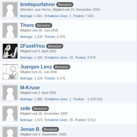
breitspurfahrer
Benutzer
Männlich
aus Herne
Mitglied seit 10. November 2004
Beiträge
1.501
Erhaltene Likes
1
Punkte
7.821
Thore
Benutzer
Mitglied seit 28. Juni 2005
Beiträge
1.200
Punkte
6.075
2Fast4You
Benutzer
Mitglied seit 5. April 2002
Beiträge
1.166
Erhaltene Likes
20
Punkte
5.975
Juergen Lenz
Benutzer
Mitglied seit 21. Juli 2006
Beiträge
1.120
Punkte
6.170
M-Kruse
Mitglied seit 2. April 2002
Beiträge
1.086
Erhaltene Likes
1
Punkte
−1.433.519
zelle
Benutzer
Mitglied seit 28. November 2005
Beiträge
1.073
Erhaltene Likes
35
Punkte
5.512
Jonas B.
Benutzer
Mitglied seit 2. September 2005