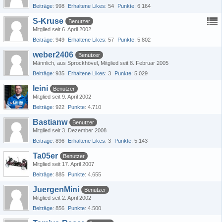
Beiträge
998
Erhaltene Likes
54
Punkte
6.164
S-Kruse
Benutzer
Mitglied seit 6. April 2002
Beiträge
949
Erhaltene Likes
57
Punkte
5.802
weber2406
Benutzer
Männlich
aus Sprockhövel
Mitglied seit 8. Februar 2005
Beiträge
935
Erhaltene Likes
3
Punkte
5.029
leini
Benutzer
Mitglied seit 9. April 2002
Beiträge
922
Punkte
4.710
Bastianw
Benutzer
Mitglied seit 3. Dezember 2008
Beiträge
896
Erhaltene Likes
3
Punkte
5.143
Ta05er
Benutzer
Mitglied seit 17. April 2007
Beiträge
885
Punkte
4.655
JuergenMini
Benutzer
Mitglied seit 2. April 2002
Beiträge
856
Punkte
4.500