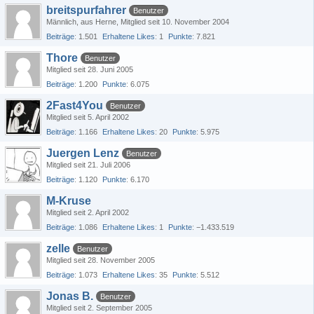
breitspurfahrer
Benutzer
Männlich
aus Herne
Mitglied seit 10. November 2004
Beiträge
1.501
Erhaltene Likes
1
Punkte
7.821
Thore
Benutzer
Mitglied seit 28. Juni 2005
Beiträge
1.200
Punkte
6.075
2Fast4You
Benutzer
Mitglied seit 5. April 2002
Beiträge
1.166
Erhaltene Likes
20
Punkte
5.975
Juergen Lenz
Benutzer
Mitglied seit 21. Juli 2006
Beiträge
1.120
Punkte
6.170
M-Kruse
Mitglied seit 2. April 2002
Beiträge
1.086
Erhaltene Likes
1
Punkte
−1.433.519
zelle
Benutzer
Mitglied seit 28. November 2005
Beiträge
1.073
Erhaltene Likes
35
Punkte
5.512
Jonas B.
Benutzer
Mitglied seit 2. September 2005