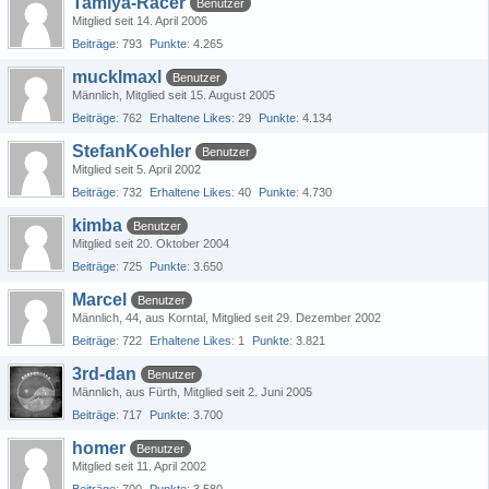
Tamiya-Racer
Benutzer
Mitglied seit 14. April 2006
Beiträge
793
Punkte
4.265
mucklmaxl
Benutzer
Männlich
Mitglied seit 15. August 2005
Beiträge
762
Erhaltene Likes
29
Punkte
4.134
StefanKoehler
Benutzer
Mitglied seit 5. April 2002
Beiträge
732
Erhaltene Likes
40
Punkte
4.730
kimba
Benutzer
Mitglied seit 20. Oktober 2004
Beiträge
725
Punkte
3.650
Marcel
Benutzer
Männlich
44
aus Korntal
Mitglied seit 29. Dezember 2002
Beiträge
722
Erhaltene Likes
1
Punkte
3.821
3rd-dan
Benutzer
Männlich
aus Fürth
Mitglied seit 2. Juni 2005
Beiträge
717
Punkte
3.700
homer
Benutzer
Mitglied seit 11. April 2002