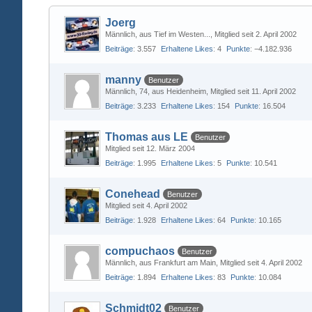
Joerg
Männlich
aus Tief im Westen...
Mitglied seit 2. April 2002
Beiträge
3.557
Erhaltene Likes
4
Punkte
−4.182.936
manny
Benutzer
Männlich
74
aus Heidenheim
Mitglied seit 11. April 2002
Beiträge
3.233
Erhaltene Likes
154
Punkte
16.504
Thomas aus LE
Benutzer
Mitglied seit 12. März 2004
Beiträge
1.995
Erhaltene Likes
5
Punkte
10.541
Conehead
Benutzer
Mitglied seit 4. April 2002
Beiträge
1.928
Erhaltene Likes
64
Punkte
10.165
compuchaos
Benutzer
Männlich
aus Frankfurt am Main
Mitglied seit 4. April 2002
Beiträge
1.894
Erhaltene Likes
83
Punkte
10.084
Schmidt02
Benutzer