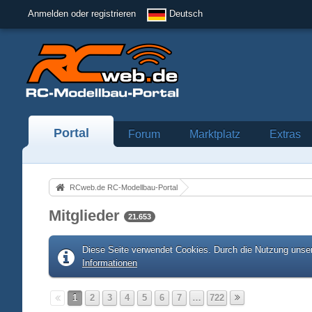
Anmelden oder registrieren
Deutsch
Portal
Forum
Marktplatz
Extras
RCweb.de RC-Modellbau-Portal
Mitglieder
21.653
Diese Seite verwendet Cookies. Durch die Nutzung unser
Informationen
1
2
3
4
5
6
7
…
722