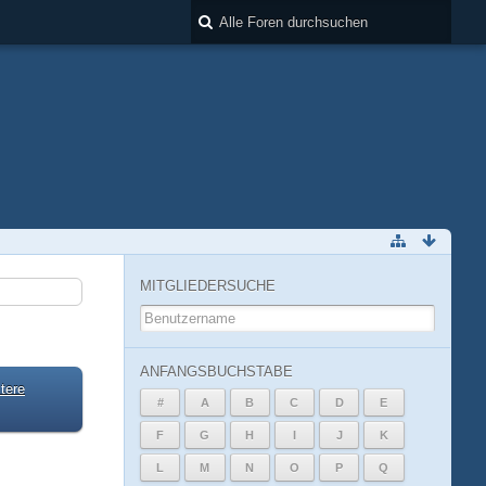
MITGLIEDERSUCHE
ANFANGSBUCHSTABE
tere
#
A
B
C
D
E
F
G
H
I
J
K
L
M
N
O
P
Q