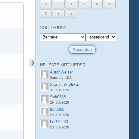
R
S
T
U
V
W
X
Y
Z
SORTIERUNG
NEUESTE MITGLIEDER
AntonWelser
Samstag, 18:24
StadiumStyleCo
31. Juli 2026
Spit0588
29. Juli 2026
flar8805
29. Juli 2026
Lol112233
28. Juli 2026