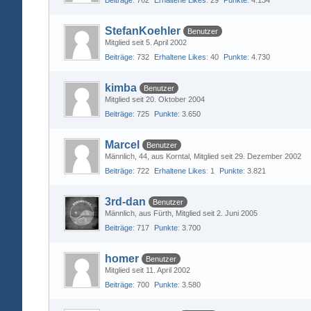
Beiträge
762
Erhaltene Likes
29
Punkte
4.134
StefanKoehler
Benutzer
Mitglied seit 5. April 2002
Beiträge
732
Erhaltene Likes
40
Punkte
4.730
kimba
Benutzer
Mitglied seit 20. Oktober 2004
Beiträge
725
Punkte
3.650
Marcel
Benutzer
Männlich
44
aus Korntal
Mitglied seit 29. Dezember 2002
Beiträge
722
Erhaltene Likes
1
Punkte
3.821
3rd-dan
Benutzer
Männlich
aus Fürth
Mitglied seit 2. Juni 2005
Beiträge
717
Punkte
3.700
homer
Benutzer
Mitglied seit 11. April 2002
Beiträge
700
Punkte
3.580