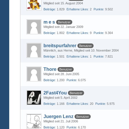
Mitglied seit 15. August 2004
Beiträge
1.829
Erhaltene Likes
2
Punkte
9.502
m e s
Benutzer
Mitglied seit 22. Januar 2009
Beiträge
1.802
Erhaltene Likes
9
Punkte
9.364
breitspurfahrer
Benutzer
Männlich
aus Herne
Mitglied seit 10. November 2004
Beiträge
1.501
Erhaltene Likes
1
Punkte
7.821
Thore
Benutzer
Mitglied seit 28. Juni 2005
Beiträge
1.200
Punkte
6.075
2Fast4You
Benutzer
Mitglied seit 5. April 2002
Beiträge
1.166
Erhaltene Likes
20
Punkte
5.975
Juergen Lenz
Benutzer
Mitglied seit 21. Juli 2006
Beiträge
1.120
Punkte
6.170