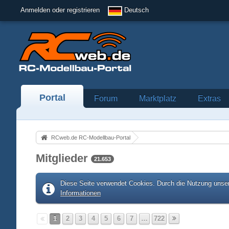
Anmelden oder registrieren
Deutsch
Portal
Forum
Marktplatz
Extras
RCweb.de RC-Modellbau-Portal
Mitglieder
21.653
Diese Seite verwendet Cookies. Durch die Nutzung unser
Informationen
1
2
3
4
5
6
7
…
722