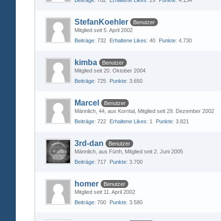
Beiträge
762
Erhaltene Likes
29
Punkte
4.134
StefanKoehler
Benutzer
Mitglied seit 5. April 2002
Beiträge
732
Erhaltene Likes
40
Punkte
4.730
kimba
Benutzer
Mitglied seit 20. Oktober 2004
Beiträge
725
Punkte
3.650
Marcel
Benutzer
Männlich
44
aus Korntal
Mitglied seit 29. Dezember 2002
Beiträge
722
Erhaltene Likes
1
Punkte
3.821
3rd-dan
Benutzer
Männlich
aus Fürth
Mitglied seit 2. Juni 2005
Beiträge
717
Punkte
3.700
homer
Benutzer
Mitglied seit 11. April 2002
Beiträge
700
Punkte
3.580