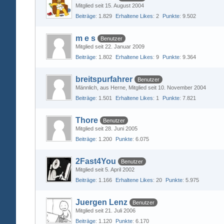
Mitglied seit 15. August 2004
Beiträge
1.829
Erhaltene Likes
2
Punkte
9.502
m e s
Benutzer
Mitglied seit 22. Januar 2009
Beiträge
1.802
Erhaltene Likes
9
Punkte
9.364
breitspurfahrer
Benutzer
Männlich
aus Herne
Mitglied seit 10. November 2004
Beiträge
1.501
Erhaltene Likes
1
Punkte
7.821
Thore
Benutzer
Mitglied seit 28. Juni 2005
Beiträge
1.200
Punkte
6.075
2Fast4You
Benutzer
Mitglied seit 5. April 2002
Beiträge
1.166
Erhaltene Likes
20
Punkte
5.975
Juergen Lenz
Benutzer
Mitglied seit 21. Juli 2006
Beiträge
1.120
Punkte
6.170