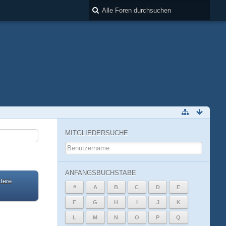
MITGLIEDERSUCHE
ANFANGSBUCHSTABE
tere
#
A
B
C
D
E
F
G
H
I
J
K
L
M
N
O
P
Q