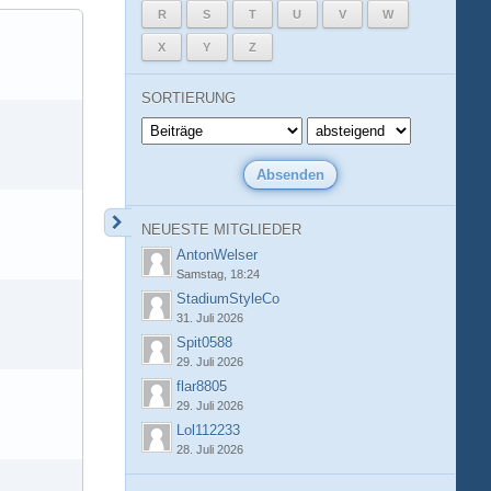
R
S
T
U
V
W
X
Y
Z
SORTIERUNG
NEUESTE MITGLIEDER
AntonWelser
Samstag, 18:24
StadiumStyleCo
31. Juli 2026
Spit0588
29. Juli 2026
flar8805
29. Juli 2026
Lol112233
28. Juli 2026