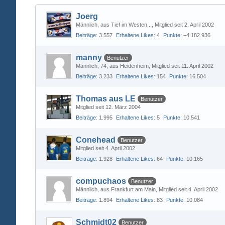
Joerg
Männlich
aus Tief im Westen...
Mitglied seit 2. April 2002
Beiträge
3.557
Erhaltene Likes
4
Punkte
−4.182.936
manny
Benutzer
Männlich
74
aus Heidenheim
Mitglied seit 11. April 2002
Beiträge
3.233
Erhaltene Likes
154
Punkte
16.504
Thomas aus LE
Benutzer
Mitglied seit 12. März 2004
Beiträge
1.995
Erhaltene Likes
5
Punkte
10.541
Conehead
Benutzer
Mitglied seit 4. April 2002
Beiträge
1.928
Erhaltene Likes
64
Punkte
10.165
compuchaos
Benutzer
Männlich
aus Frankfurt am Main
Mitglied seit 4. April 2002
Beiträge
1.894
Erhaltene Likes
83
Punkte
10.084
Schmidt02
Benutzer