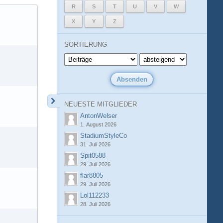
R
S
T
U
V
W
X
Y
Z
SORTIERUNG
NEUESTE MITGLIEDER
AntonWelser
1. August 2026
StadiumStyleCo
31. Juli 2026
Spit0588
29. Juli 2026
flar8805
29. Juli 2026
Lol112233
28. Juli 2026