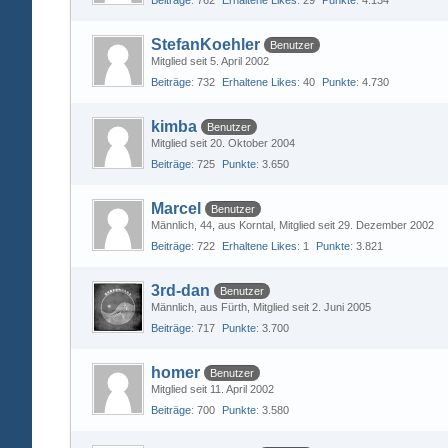
Beiträge
762
Erhaltene Likes
29
Punkte
4.134
StefanKoehler
Benutzer
Mitglied seit 5. April 2002
Beiträge
732
Erhaltene Likes
40
Punkte
4.730
kimba
Benutzer
Mitglied seit 20. Oktober 2004
Beiträge
725
Punkte
3.650
Marcel
Benutzer
Männlich
44
aus Korntal
Mitglied seit 29. Dezember 2002
Beiträge
722
Erhaltene Likes
1
Punkte
3.821
3rd-dan
Benutzer
Männlich
aus Fürth
Mitglied seit 2. Juni 2005
Beiträge
717
Punkte
3.700
homer
Benutzer
Mitglied seit 11. April 2002
Beiträge
700
Punkte
3.580