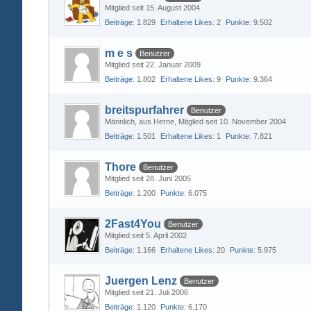
Mitglied seit 15. August 2004
Beiträge
1.829
Erhaltene Likes
2
Punkte
9.502
m e s
Benutzer
Mitglied seit 22. Januar 2009
Beiträge
1.802
Erhaltene Likes
9
Punkte
9.364
breitspurfahrer
Benutzer
Männlich
aus Herne
Mitglied seit 10. November 2004
Beiträge
1.501
Erhaltene Likes
1
Punkte
7.821
Thore
Benutzer
Mitglied seit 28. Juni 2005
Beiträge
1.200
Punkte
6.075
2Fast4You
Benutzer
Mitglied seit 5. April 2002
Beiträge
1.166
Erhaltene Likes
20
Punkte
5.975
Juergen Lenz
Benutzer
Mitglied seit 21. Juli 2006
Beiträge
1.120
Punkte
6.170