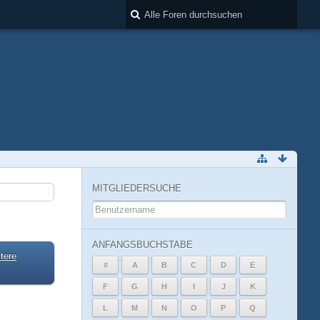
MITGLIEDERSUCHE
ANFANGSBUCHSTABE
tere
#
A
B
C
D
E
F
G
H
I
J
K
L
M
N
O
P
Q