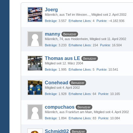
Joerg
Männlich
aus Tief im Westen...
Mitglied seit 2. April 2002
Beiträge
3.557
Erhaltene Likes
4
Punkte
−4.182.936
manny
Benutzer
Männlich
74
aus Heidenheim
Mitglied seit 11. April 2002
Beiträge
3.233
Erhaltene Likes
154
Punkte
16.504
Thomas aus LE
Benutzer
Mitglied seit 12. März 2004
Beiträge
1.995
Erhaltene Likes
5
Punkte
10.541
Conehead
Benutzer
Mitglied seit 4. April 2002
Beiträge
1.928
Erhaltene Likes
64
Punkte
10.165
compuchaos
Benutzer
Männlich
aus Frankfurt am Main
Mitglied seit 4. April 2002
Beiträge
1.894
Erhaltene Likes
83
Punkte
10.084
Schmidt02
Benutzer