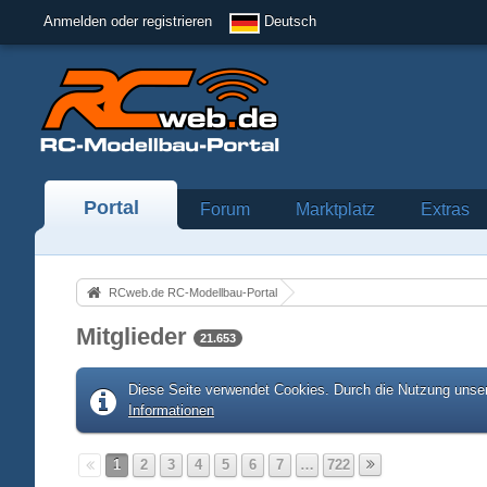
Anmelden oder registrieren
Deutsch
Portal
Forum
Marktplatz
Extras
RCweb.de RC-Modellbau-Portal
Mitglieder
21.653
Diese Seite verwendet Cookies. Durch die Nutzung unser
Informationen
1
2
3
4
5
6
7
…
722