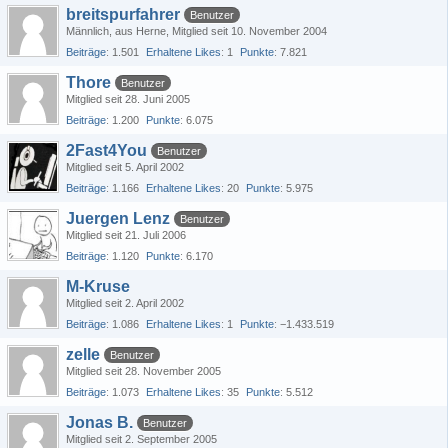
breitspurfahrer
Benutzer
Männlich
aus Herne
Mitglied seit 10. November 2004
Beiträge
1.501
Erhaltene Likes
1
Punkte
7.821
Thore
Benutzer
Mitglied seit 28. Juni 2005
Beiträge
1.200
Punkte
6.075
2Fast4You
Benutzer
Mitglied seit 5. April 2002
Beiträge
1.166
Erhaltene Likes
20
Punkte
5.975
Juergen Lenz
Benutzer
Mitglied seit 21. Juli 2006
Beiträge
1.120
Punkte
6.170
M-Kruse
Mitglied seit 2. April 2002
Beiträge
1.086
Erhaltene Likes
1
Punkte
−1.433.519
zelle
Benutzer
Mitglied seit 28. November 2005
Beiträge
1.073
Erhaltene Likes
35
Punkte
5.512
Jonas B.
Benutzer
Mitglied seit 2. September 2005