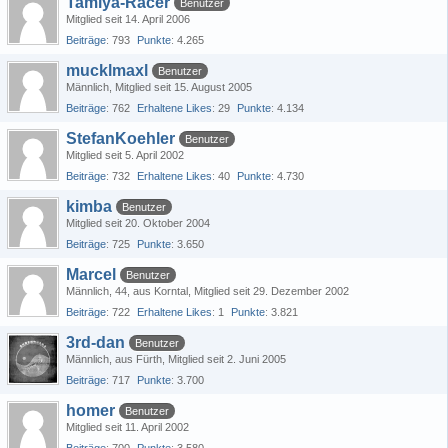
Tamiya-Racer
Benutzer
Mitglied seit 14. April 2006
Beiträge
793
Punkte
4.265
mucklmaxl
Benutzer
Männlich
Mitglied seit 15. August 2005
Beiträge
762
Erhaltene Likes
29
Punkte
4.134
StefanKoehler
Benutzer
Mitglied seit 5. April 2002
Beiträge
732
Erhaltene Likes
40
Punkte
4.730
kimba
Benutzer
Mitglied seit 20. Oktober 2004
Beiträge
725
Punkte
3.650
Marcel
Benutzer
Männlich
44
aus Korntal
Mitglied seit 29. Dezember 2002
Beiträge
722
Erhaltene Likes
1
Punkte
3.821
3rd-dan
Benutzer
Männlich
aus Fürth
Mitglied seit 2. Juni 2005
Beiträge
717
Punkte
3.700
homer
Benutzer
Mitglied seit 11. April 2002