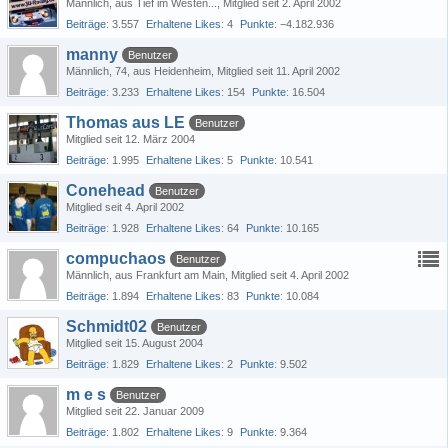
Männlich
aus Tief im Westen...
Mitglied seit 2. April 2002
Beiträge
3.557
Erhaltene Likes
4
Punkte
−4.182.936
manny
Benutzer
Männlich
74
aus Heidenheim
Mitglied seit 11. April 2002
Beiträge
3.233
Erhaltene Likes
154
Punkte
16.504
Thomas aus LE
Benutzer
Mitglied seit 12. März 2004
Beiträge
1.995
Erhaltene Likes
5
Punkte
10.541
Conehead
Benutzer
Mitglied seit 4. April 2002
Beiträge
1.928
Erhaltene Likes
64
Punkte
10.165
compuchaos
Benutzer
Männlich
aus Frankfurt am Main
Mitglied seit 4. April 2002
Beiträge
1.894
Erhaltene Likes
83
Punkte
10.084
Schmidt02
Benutzer
Mitglied seit 15. August 2004
Beiträge
1.829
Erhaltene Likes
2
Punkte
9.502
m e s
Benutzer
Mitglied seit 22. Januar 2009
Beiträge
1.802
Erhaltene Likes
9
Punkte
9.364