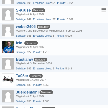
Beiträge
998
Erhaltene Likes
54
Punkte
6.164
S-Kruse
Benutzer
Mitglied seit 6. April 2002
Beiträge
949
Erhaltene Likes
57
Punkte
5.802
weber2406
Benutzer
Männlich
aus Sprockhövel
Mitglied seit 8. Februar 2005
Beiträge
935
Erhaltene Likes
3
Punkte
5.029
leini
Benutzer
Mitglied seit 9. April 2002
Beiträge
922
Punkte
4.710
Bastianw
Benutzer
Mitglied seit 3. Dezember 2008
Beiträge
896
Erhaltene Likes
3
Punkte
5.143
Ta05er
Benutzer
Mitglied seit 17. April 2007
Beiträge
885
Punkte
4.655
JuergenMini
Benutzer
Mitglied seit 2. April 2002
Beiträge
856
Punkte
4.500