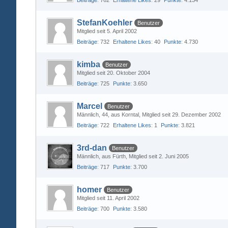
Beiträge
762
Erhaltene Likes
29
Punkte
4.134
StefanKoehler
Benutzer
Mitglied seit 5. April 2002
Beiträge
732
Erhaltene Likes
40
Punkte
4.730
kimba
Benutzer
Mitglied seit 20. Oktober 2004
Beiträge
725
Punkte
3.650
Marcel
Benutzer
Männlich
44
aus Korntal
Mitglied seit 29. Dezember 2002
Beiträge
722
Erhaltene Likes
1
Punkte
3.821
3rd-dan
Benutzer
Männlich
aus Fürth
Mitglied seit 2. Juni 2005
Beiträge
717
Punkte
3.700
homer
Benutzer
Mitglied seit 11. April 2002
Beiträge
700
Punkte
3.580