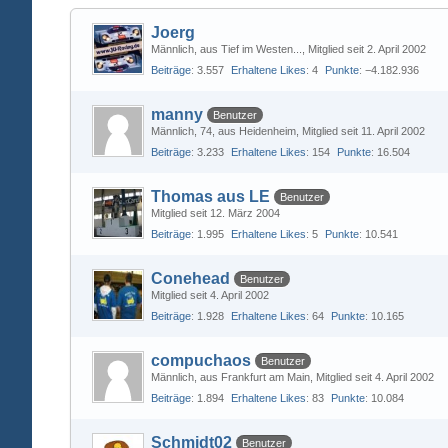
Joerg
Männlich
aus Tief im Westen...
Mitglied seit 2. April 2002
Beiträge
3.557
Erhaltene Likes
4
Punkte
−4.182.936
manny
Benutzer
Männlich
74
aus Heidenheim
Mitglied seit 11. April 2002
Beiträge
3.233
Erhaltene Likes
154
Punkte
16.504
Thomas aus LE
Benutzer
Mitglied seit 12. März 2004
Beiträge
1.995
Erhaltene Likes
5
Punkte
10.541
Conehead
Benutzer
Mitglied seit 4. April 2002
Beiträge
1.928
Erhaltene Likes
64
Punkte
10.165
compuchaos
Benutzer
Männlich
aus Frankfurt am Main
Mitglied seit 4. April 2002
Beiträge
1.894
Erhaltene Likes
83
Punkte
10.084
Schmidt02
Benutzer