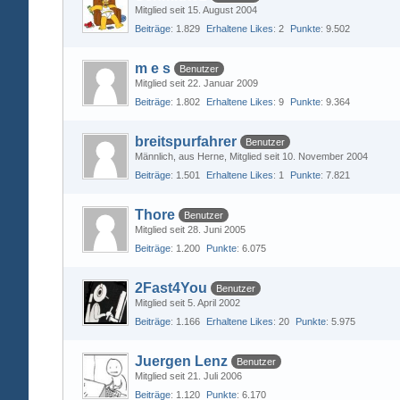
Mitglied seit 15. August 2004
Beiträge
1.829
Erhaltene Likes
2
Punkte
9.502
m e s
Benutzer
Mitglied seit 22. Januar 2009
Beiträge
1.802
Erhaltene Likes
9
Punkte
9.364
breitspurfahrer
Benutzer
Männlich
aus Herne
Mitglied seit 10. November 2004
Beiträge
1.501
Erhaltene Likes
1
Punkte
7.821
Thore
Benutzer
Mitglied seit 28. Juni 2005
Beiträge
1.200
Punkte
6.075
2Fast4You
Benutzer
Mitglied seit 5. April 2002
Beiträge
1.166
Erhaltene Likes
20
Punkte
5.975
Juergen Lenz
Benutzer
Mitglied seit 21. Juli 2006
Beiträge
1.120
Punkte
6.170