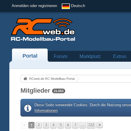
Anmelden oder registrieren
Deutsch
Portal
Forum
Marktplatz
Extras
RCweb.de RC-Modellbau-Portal
Mitglieder
21.653
Diese Seite verwendet Cookies. Durch die Nutzung unser
Informationen
1
2
3
4
5
6
7
…
722