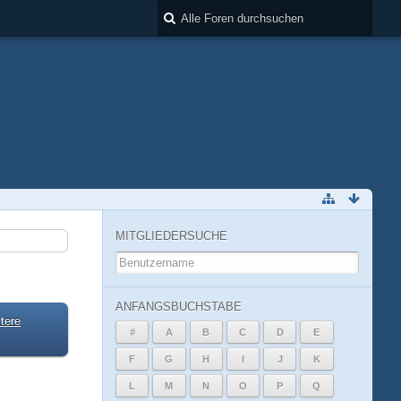
MITGLIEDERSUCHE
ANFANGSBUCHSTABE
tere
#
A
B
C
D
E
F
G
H
I
J
K
L
M
N
O
P
Q