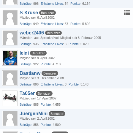
Beiträge
998
Erhaltene Likes
54
Punkte
6.164
S-Kruse
Benutzer
Mitglied seit 6. April 2002
Beiträge
949
Erhaltene Likes
57
Punkte
5.802
weber2406
Benutzer
Männlich
aus Sprockhövel
Mitglied seit 8. Februar 2005
Beiträge
935
Erhaltene Likes
3
Punkte
5.029
leini
Benutzer
Mitglied seit 9. April 2002
Beiträge
922
Punkte
4.710
Bastianw
Benutzer
Mitglied seit 3. Dezember 2008
Beiträge
896
Erhaltene Likes
3
Punkte
5.143
Ta05er
Benutzer
Mitglied seit 17. April 2007
Beiträge
885
Punkte
4.655
JuergenMini
Benutzer
Mitglied seit 2. April 2002
Beiträge
856
Punkte
4.500