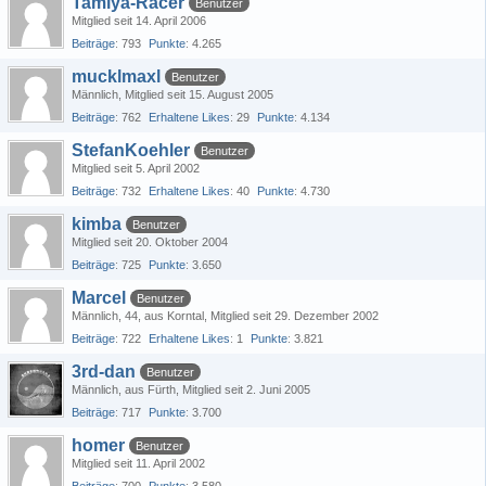
Tamiya-Racer
Benutzer
Mitglied seit 14. April 2006
Beiträge
793
Punkte
4.265
mucklmaxl
Benutzer
Männlich
Mitglied seit 15. August 2005
Beiträge
762
Erhaltene Likes
29
Punkte
4.134
StefanKoehler
Benutzer
Mitglied seit 5. April 2002
Beiträge
732
Erhaltene Likes
40
Punkte
4.730
kimba
Benutzer
Mitglied seit 20. Oktober 2004
Beiträge
725
Punkte
3.650
Marcel
Benutzer
Männlich
44
aus Korntal
Mitglied seit 29. Dezember 2002
Beiträge
722
Erhaltene Likes
1
Punkte
3.821
3rd-dan
Benutzer
Männlich
aus Fürth
Mitglied seit 2. Juni 2005
Beiträge
717
Punkte
3.700
homer
Benutzer
Mitglied seit 11. April 2002