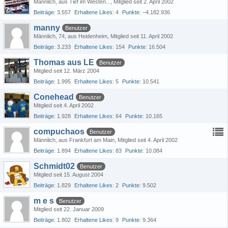
Männlich
aus Tief im Westen...
Mitglied seit 2. April 2002
Beiträge
3.557
Erhaltene Likes
4
Punkte
−4.182.936
manny
Benutzer
Männlich
74
aus Heidenheim
Mitglied seit 11. April 2002
Beiträge
3.233
Erhaltene Likes
154
Punkte
16.504
Thomas aus LE
Benutzer
Mitglied seit 12. März 2004
Beiträge
1.995
Erhaltene Likes
5
Punkte
10.541
Conehead
Benutzer
Mitglied seit 4. April 2002
Beiträge
1.928
Erhaltene Likes
64
Punkte
10.165
compuchaos
Benutzer
Männlich
aus Frankfurt am Main
Mitglied seit 4. April 2002
Beiträge
1.894
Erhaltene Likes
83
Punkte
10.084
Schmidt02
Benutzer
Mitglied seit 15. August 2004
Beiträge
1.829
Erhaltene Likes
2
Punkte
9.502
m e s
Benutzer
Mitglied seit 22. Januar 2009
Beiträge
1.802
Erhaltene Likes
9
Punkte
9.364