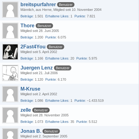
breitspurfahrer
Benutzer
Männlich
aus Herne
Mitglied seit 10. November 2004
Beiträge
1.501
Erhaltene Likes
1
Punkte
7.821
Thore
Benutzer
Mitglied seit 28. Juni 2005
Beiträge
1.200
Punkte
6.075
2Fast4You
Benutzer
Mitglied seit 5. April 2002
Beiträge
1.166
Erhaltene Likes
20
Punkte
5.975
Juergen Lenz
Benutzer
Mitglied seit 21. Juli 2006
Beiträge
1.120
Punkte
6.170
M-Kruse
Mitglied seit 2. April 2002
Beiträge
1.086
Erhaltene Likes
1
Punkte
−1.433.519
zelle
Benutzer
Mitglied seit 28. November 2005
Beiträge
1.073
Erhaltene Likes
35
Punkte
5.512
Jonas B.
Benutzer
Mitglied seit 2. September 2005