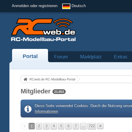
Anmelden oder registrieren
Deutsch
Portal
Forum
Marktplatz
Extras
RCweb.de RC-Modellbau-Portal
Mitglieder
21.653
Diese Seite verwendet Cookies. Durch die Nutzung unser
Informationen
1
2
3
4
5
6
7
…
722