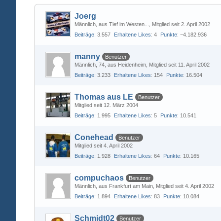
Joerg
Männlich
aus Tief im Westen...
Mitglied seit 2. April 2002
Beiträge
3.557
Erhaltene Likes
4
Punkte
−4.182.936
manny
Benutzer
Männlich
74
aus Heidenheim
Mitglied seit 11. April 2002
Beiträge
3.233
Erhaltene Likes
154
Punkte
16.504
Thomas aus LE
Benutzer
Mitglied seit 12. März 2004
Beiträge
1.995
Erhaltene Likes
5
Punkte
10.541
Conehead
Benutzer
Mitglied seit 4. April 2002
Beiträge
1.928
Erhaltene Likes
64
Punkte
10.165
compuchaos
Benutzer
Männlich
aus Frankfurt am Main
Mitglied seit 4. April 2002
Beiträge
1.894
Erhaltene Likes
83
Punkte
10.084
Schmidt02
Benutzer