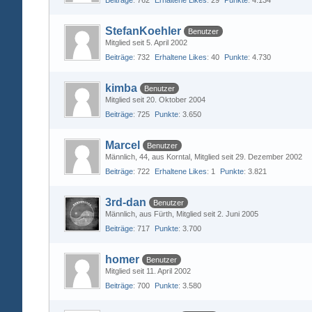
Beiträge
762
Erhaltene Likes
29
Punkte
4.134
StefanKoehler
Benutzer
Mitglied seit 5. April 2002
Beiträge
732
Erhaltene Likes
40
Punkte
4.730
kimba
Benutzer
Mitglied seit 20. Oktober 2004
Beiträge
725
Punkte
3.650
Marcel
Benutzer
Männlich
44
aus Korntal
Mitglied seit 29. Dezember 2002
Beiträge
722
Erhaltene Likes
1
Punkte
3.821
3rd-dan
Benutzer
Männlich
aus Fürth
Mitglied seit 2. Juni 2005
Beiträge
717
Punkte
3.700
homer
Benutzer
Mitglied seit 11. April 2002
Beiträge
700
Punkte
3.580